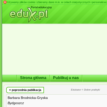
Używamy plików cookie i zbieramy dane m.in. w celach statystycznych i personalizacji 
Strona główna
Publikuj u nas
«
»
poprzednia publikacja
Edukator
Dobre praktyki
Barbara Brodnicka-Gryska
Bydgoszcz