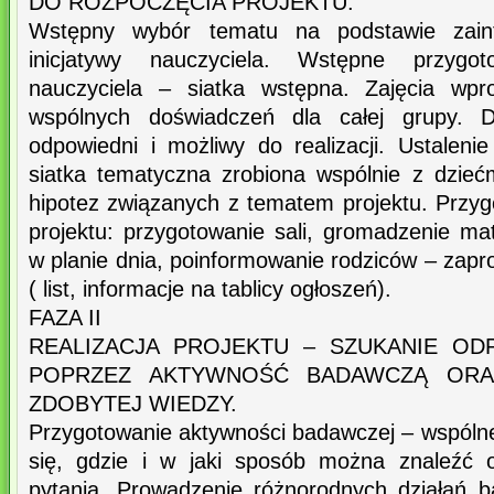
DO ROZPOCZĘCIA PROJEKTU.
Wstępny wybór tematu na podstawie zaint
inicjatywy nauczyciela. Wstępne przygot
nauczyciela – siatka wstępna. Zajęcia wpr
wspólnych doświadczeń dla całej grupy. D
odpowiedni i możliwy do realizacji. Ustaleni
siatka tematyczna zrobiona wspólnie z dzieć
hipotez związanych z tematem projektu. Przy
projektu: przygotowanie sali, gromadzenie mat
w planie dnia, poinformowanie rodziców – zapr
( list, informacje na tablicy ogłoszeń).
FAZA II
REALIZACJA PROJEKTU – SZUKANIE OD
POPRZEZ AKTYWNOŚĆ BADAWCZĄ ORAZ
ZDOBYTEJ WIEDZY.
Przygotowanie aktywności badawczej – wspólne
się, gdzie i w jaki sposób można znaleźć 
pytania. Prowadzenie różnorodnych działań 