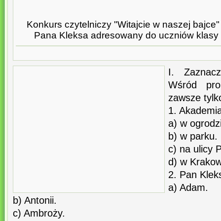
Konkurs czytelniczy "Witajcie w naszej bajc
Pana Kleksa adresowany do uczniów klasy 
I. Zaznac
Wśród pro
zawsze tylk
1. Akademia
a) w ogrodz
b) w parku.
c) na ulicy
d) w Krakow
2. Pan Kleks
a) Adam.
b) Antonii.
c) Ambroży.