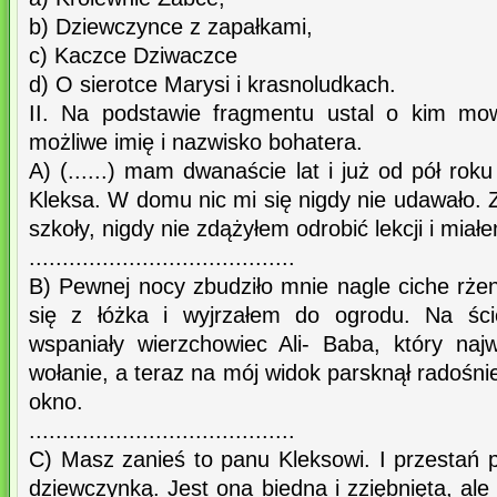
b) Dziewczynce z zapałkami,
c) Kaczce Dziwaczce
d) O sierotce Marysi i krasnoludkach.
II. Na podstawie fragmentu ustal o kim mo
możliwe imię i nazwisko bohatera.
A) (......) mam dwanaście lat i już od pół ro
Kleksa. W domu nic mi się nigdy nie udawało.
szkoły, nigdy nie zdążyłem odrobić lekcji i miałe
........................................
B) Pewnej nocy zbudziło mnie nagle ciche rż
się z łóżka i wyjrzałem do ogrodu. Na ści
wspaniały wierzchowiec Ali- Baba, który najw
wołanie, a teraz na mój widok parsknął radośnie
okno.
........................................
C) Masz zanieś to panu Kleksowi. I przestań pł
dziewczynką. Jest ona biedna i zziębnięta, ale 