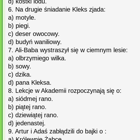
d) kostki lodu.
6. Na drugie śniadanie Kleks zjada:
a) motyle.
b) piegi.
c) deser owocowy.
d) budyń waniliowy.
7. Ali-Baba wystraszył się w ciemnym lesie:
a) olbrzymiego wilka.
b) sowy.
c) dzika.
d) pana Kleksa.
8. Lekcje w Akademii rozpoczynają się o:
a) siódmej rano.
b) piątej rano.
c) dziewiątej rano.
d) jedenastej.
9. Artur i Adaś zabłądzili do bajki o :
a) Królewnie Żabce,