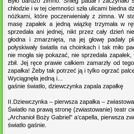
Było bardzo zimno. Śnieg padał i zaczynało 
chłodzie i w tej ciemności szła ulicami biedna 
nóżkami, które poczerwieniały z zimna. W sta
masę zapałek a jedną wiązkę trzymała w ręk
sprzedała ani jednej, nikt przez cały dzień nie
głodna i zmarznięta, na jej głowę padały p
połyskiwały światła na choinkach i tak miło p
nie mogła się pokazać, nie sprzedała zapałek, 
zbił. Jej ręce prawie całkiem zamarzły od teg
zapałka! Żeby tak potrzeć ją i tylko ogrzać palce
Wyciągnęła jedną i...
gaśnie światło, dziewczynka zapala zapałkę
II.Dziewczynka – pierwsza zapałka – zwiastowa
Światło na prawą stronę (zwiastowanie) teatr ci
„Archanioł Boży Gabriel” a’capella, pierwsza zw
światło gaśnie.