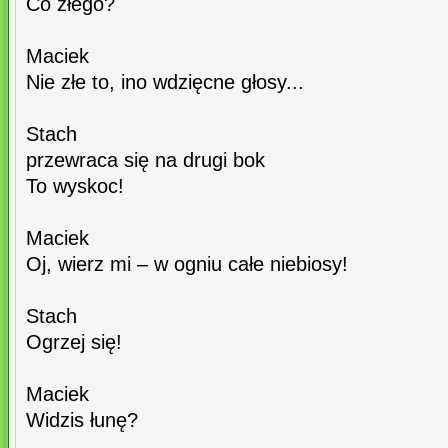
Co złego?
Maciek
Nie złe to, ino wdzięcne głosy...
Stach
przewraca się na drugi bok
To wyskoc!
Maciek
Oj, wierz mi – w ogniu całe niebiosy!
Stach
Ogrzej się!
Maciek
Widzis łunę?