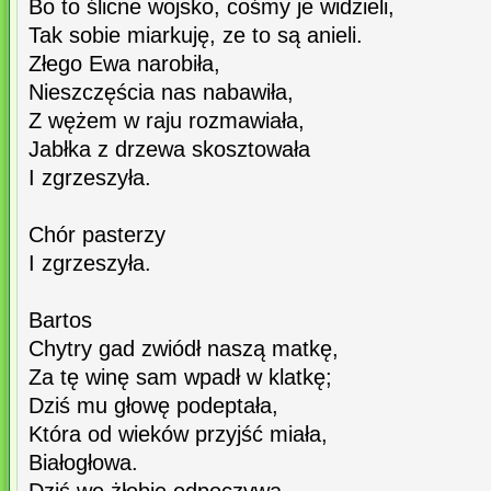
Bo to ślicne wojsko, cośmy je widzieli,
Tak sobie miarkuję, ze to są anieli.
Złego Ewa narobiła,
Nieszczęścia nas nabawiła,
Z wężem w raju rozmawiała,
Jabłka z drzewa skosztowała
I zgrzeszyła.
Chór pasterzy
I zgrzeszyła.
Bartos
Chytry gad zwiódł naszą matkę,
Za tę winę sam wpadł w klatkę;
Dziś mu głowę podeptała,
Która od wieków przyjść miała,
Białogłowa.