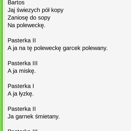
Bartos
Jaj świezych pół kopy
Zaniosę do sopy
Na poleweckę.
Pasterka II
A ja na tę poleweckę garcek polewany.
Pasterka III
A ja miskę.
Pasterka I
A ja łyzkę.
Pasterka II
Ja garnek śmietany.