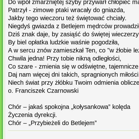
Do wpół zmarzniętej szyby przywarł chłopiec ma
Patrzył - zimowe ptaki wracały do gniazda,
Jakby tego wieczoru też świętować chciały.
Niegdyś gwiazda z Betlejem mędrców prowadził
Dziś znak daje, by zasiąść do świętej wieczerzy
By biel opłatka ludzkie waśnie pogodziła,
A w sercu znów zamieszkał Ten, co "w żłobie le
Chwila jedna! Przy tobie nikną odległości,
Co szare - zmienia się w odświętne, tajemnicze
Daj nam więcej dni takich, spragnionych miłości
Niech świat przy żłóbku Twoim odmienia oblicze
o. Franciszek Czarnowski
Chór – jakaś spokojna „kołysankowa” kolęda
Życzenia dyrekcji.
Chór – „Przybieżeli do Betlejem”