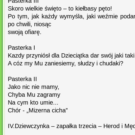
Pasterka III
Skoro wielkie święto – to kiełbasy pęto!
Po tym, jak każdy wymyśla, jaki weźmie poda
po chwili, niosąc
swoją ofiarę.
Pasterka I
Kazdy przyniósł dla Dzieciątka dar swój jaki taki
A cóz my Mu zaniesiemy, słudzy i chudaki?
Pasterka II
Jako nic nie mamy,
Chyba Mu zagramy
Na cym kto umie...
Chór - „Mizerna cicha”
IV.Dziewczynka – zapałka trzecia – Herod i Mę