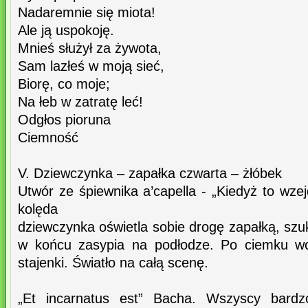
Nadaremnie się miota!
Ale ją uspokoję.
Mnieś służył za żywota,
Sam lazłeś w moją sieć,
Biorę, co moje;
Na łeb w zatratę leć!
Odgłos pioruna
Ciemność
V. Dziewczynka – zapałka czwarta – żłóbek
Utwór ze śpiewnika a’capella - „Kiedyż to wzej
kolęda
dziewczynka oświetla sobie drogę zapałką, sz
w końcu zasypia na podłodze. Po ciemku wc
stajenki. Światło na całą scenę.
„Et incarnatus est” Bacha. Wszyscy bard