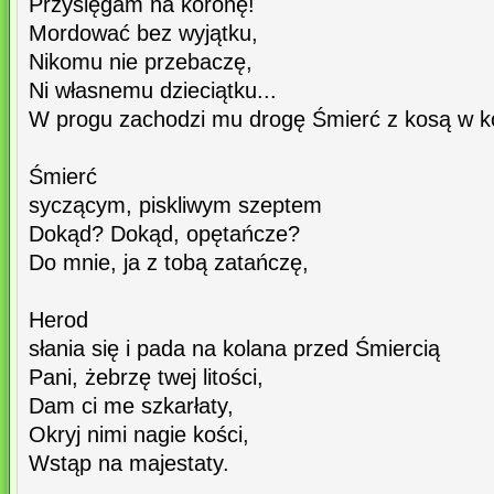
Przysięgam na koronę!
Mordować bez wyjątku,
Nikomu nie przebaczę,
Ni własnemu dzieciątku...
W progu zachodzi mu drogę Śmierć z kosą w ko
Śmierć
syczącym, piskliwym szeptem
Dokąd? Dokąd, opętańcze?
Do mnie, ja z tobą zatańczę,
Herod
słania się i pada na kolana przed Śmiercią
Pani, żebrzę twej litości,
Dam ci me szkarłaty,
Okryj nimi nagie kości,
Wstąp na majestaty.