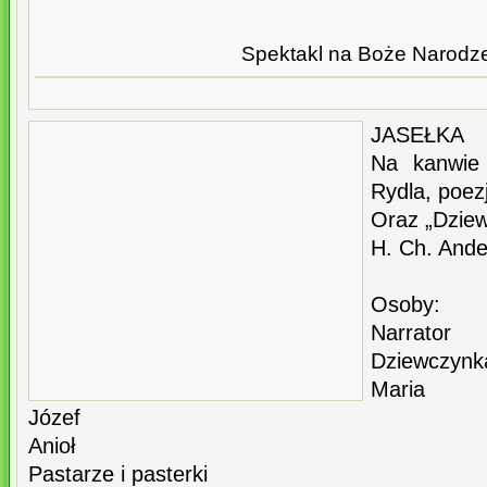
Spektakl na Boże Narodz
JASEŁKA
Na kanwie 
Rydla, poezj
Oraz „Dziew
H. Ch. And
Osoby:
Narrator
Dziewczynk
Maria
Józef
Anioł
Pastarze i pasterki