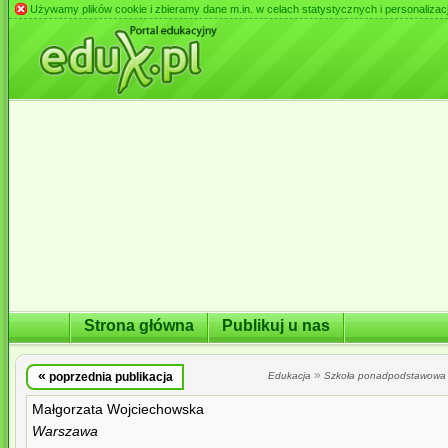
Używamy plików cookie i zbieramy dane m.in. w celach statystycznych i personalizacji 
Strona główna
Publikuj u nas
«
»
poprzednia publikacja
Edukacja
Szkoła ponadpodstawowa
Małgorzata Wojciechowska
Warszawa