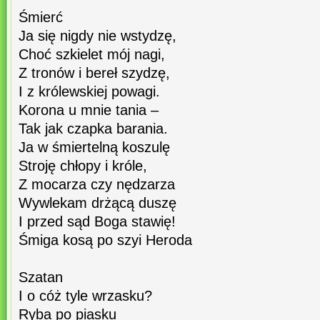
Śmierć
Ja się nigdy nie wstydzę,
Choć szkielet mój nagi,
Z tronów i bereł szydzę,
I z królewskiej powagi.
Korona u mnie tania –
Tak jak czapka barania.
Ja w śmiertelną koszulę
Stroję chłopy i króle,
Z mocarza czy nędzarza
Wywlekam drżącą duszę
I przed sąd Boga stawię!
Śmiga kosą po szyi Heroda
Szatan
I o cóż tyle wrzasku?
Ryba po piasku