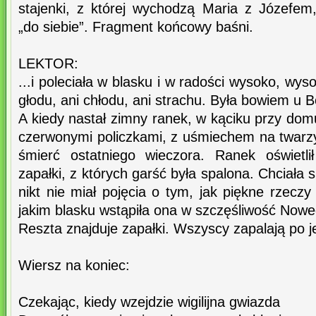
stajenki, z której wychodzą Maria z Józefem
„do siebie”. Fragment końcowy baśni.
LEKTOR:
...i poleciała w blasku i w radości wysoko, wyso
głodu, ani chłodu, ani strachu. Była bowiem u 
A kiedy nastał zimny ranek, w kąciku przy dom
czerwonymi policzkami, z uśmiechem na twarz
śmierć ostatniego wieczora. Ranek oświetli
zapałki, z których garść była spalona. Chciała 
nikt nie miał pojęcia o tym, jak piękne rzeczy
jakim blasku wstąpiła ona w szczęśliwość Now
Reszta znajduje zapałki. Wszyscy zapalają po j
Wiersz na koniec:
Czekając, kiedy wzejdzie wigilijna gwiazda