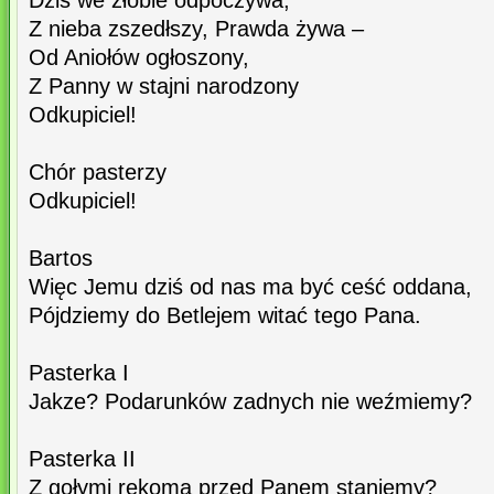
Dziś we żłobie odpoczywa,
Z nieba zszedłszy, Prawda żywa –
Od Aniołów ogłoszony,
Z Panny w stajni narodzony
Odkupiciel!
Chór pasterzy
Odkupiciel!
Bartos
Więc Jemu dziś od nas ma być ceść oddana,
Pójdziemy do Betlejem witać tego Pana.
Pasterka I
Jakze? Podarunków zadnych nie weźmiemy?
Pasterka II
Z gołymi rękoma przed Panem staniemy?