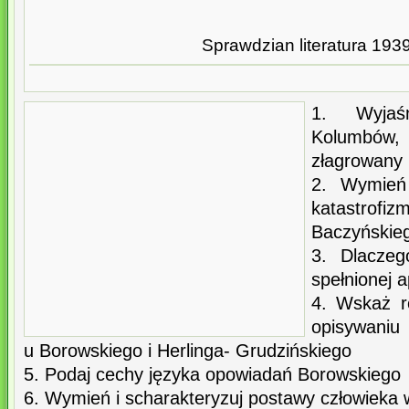
Sprawdzian literatura 193
1. Wyjaśn
Kolumbów,
złagrowany
2. Wymień 
katastro
Baczyńskie
3. Dlaczeg
spełnionej 
4. Wskaż r
opisywaniu
u Borowskiego i Herlinga- Grudzińskiego
5. Podaj cechy języka opowiadań Borowskiego
6. Wymień i scharakteryzuj postawy człowieka w