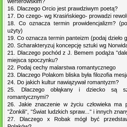
werterowskim?
16. Dlaczego Orcio jest prawdziwym poetą?
17. Do czego- wg Krasińskiego- prowadzi rewol
18. Co oznacza termin prowidencjalizm? (po
użyty)
19. Co oznacza termin panteizm (podaj dzieło g
20. Scharakteryzuj koncepcję sztuki wg Norwid
21. Dlaczego pochód z J. Bemem podąża "dalej
miejsca spoczynku?
22. Podaj cechy malarstwa romantycznego
23. Dlaczego Polakom bliska była filozofia mes
24. Do jakich kultur nawiązywał romantyzm?
25. Dlaczego obłąkany i dziecko są sz
romantycznymi?
26. Jakie znaczenie w życiu człowieka ma p
"Żonkili", "Świat ludzkich spraw..." i innych zna
27. Dlaczego x Robak mógł być przedstaw
Polaków?