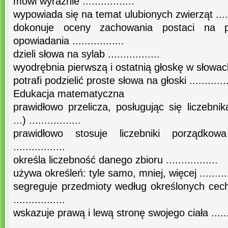
mówi wyraźnie .................
wypowiada się na temat ulubionych zwierząt .......
dokonuje oceny zachowania postaci na p
opowiadania .................
dzieli słowa na sylab .................
wyodrębnia pierwszą i ostatnią głoskę w słowach ..
potrafi podzielić proste słowa na głoski .............
Edukacja matematyczna
prawidłowo przelicza, posługując się liczebn
...) .................
prawidłowo stosuje liczebniki porządkowa
.................
określa liczebność danego zbioru .................
używa określeń: tyle samo, mniej, więcej ...........
segreguje przedmioty według określonych cech (
.................
wskazuje prawą i lewą stronę swojego ciała ........