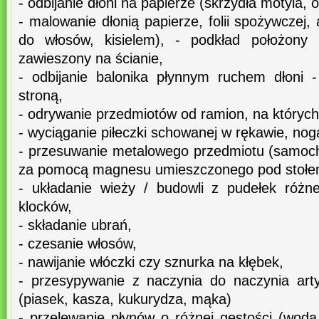
- odbijanie dłoni na papierze (skrzydła motyla, 
- malowanie dłonią papierze, folii spożywczej,
do włosów, kisielem), - podkład położony 
zawieszony na ścianie,
- odbijanie balonika płynnym ruchem dłoni 
stroną,
- odrywanie przedmiotów od ramion, na których
- wyciąganie piłeczki schowanej w rękawie, nog
- przesuwanie metalowego przedmiotu (samocho
za pomocą magnesu umieszczonego pod stołe
- układanie wieży / budowli z pudełek różne
klocków,
- składanie ubrań,
- czesanie włosów,
- nawijanie włóczki czy sznurka na kłębek,
- przesypywanie z naczynia do naczynia art
(piasek, kasza, kukurydza, mąka)
- przelewanie płynów o różnej gęstości (woda