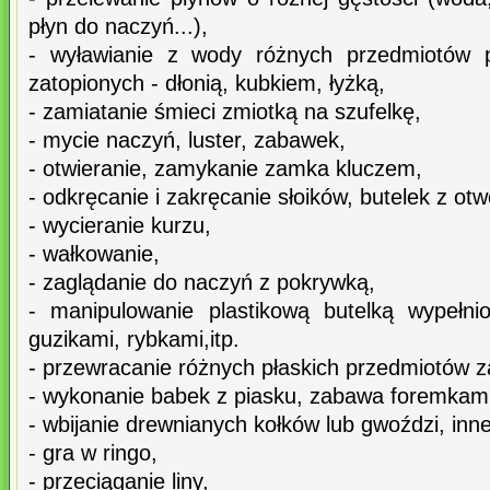
płyn do naczyń...),
- wyławianie z wody różnych przedmiotów p
zatopionych - dłonią, kubkiem, łyżką,
- zamiatanie śmieci zmiotką na szufelkę,
- mycie naczyń, luster, zabawek,
- otwieranie, zamykanie zamka kluczem,
- odkręcanie i zakręcanie słoików, butelek z otw
- wycieranie kurzu,
- wałkowanie,
- zaglądanie do naczyń z pokrywką,
- manipulowanie plastikową butelką wypełni
guzikami, rybkami,itp.
- przewracanie różnych płaskich przedmiotów za
- wykonanie babek z piasku, zabawa foremkami
- wbijanie drewnianych kołków lub gwoździ, inne 
- gra w ringo,
- przeciąganie liny,