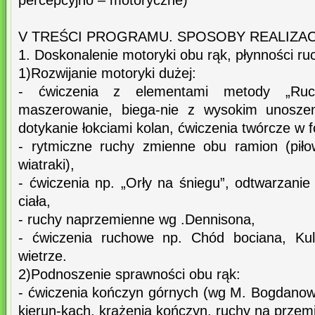
percepcyjno – motoryczne)
V TREŚCI PROGRAMU. SPOSOBY REALIZAC
1. Doskonalenie motoryki obu rąk, płynności ruc
1)Rozwijanie motoryki dużej:
- ćwiczenia z elementami metody „Ruch
maszerowanie, biega-nie z wysokim unoszen
dotykanie łokciami kolan, ćwiczenia twórcze w 
- rytmiczne ruchy zmienne obu ramion (pił
wiatraki),
- ćwiczenia np. „Orły na śniegu”, odtwarzani
ciała,
- ruchy naprzemienne wg .Dennisona,
- ćwiczenia ruchowe np. Chód bociana, Ku
wietrze.
2)Podnoszenie sprawności obu rąk:
- ćwiczenia kończyn górnych (wg M. Bogdano
kierun-kach, krążenia kończyn, ruchy na przem