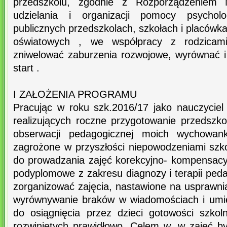
przedszkolu, zgodnie z Rozporządzenie
udzielania i organizacji pomocy psycholo
publicznych przedszkolach, szkołach i placówk
oświatowych , we współpracy z rodzicam
zniwelować zaburzenia rozwojowe, wyrównać i 
start .
I ZAŁOŻENIA PROGRAMU
Pracując w roku szk.2016/17 jako nauczyciel 
realizujących roczne przygotowanie przedszko
obserwacji pedagogicznej moich wychowank
zagrożone w przyszłości niepowodzeniami szko
do prowadzania zajęć korekcyjno- kompensacy
podyplomowe z zakresu diagnozy i terapii ped
zorganizować zajęcia, nastawione na usprawnia
wyrównywanie braków w wiadomościach i umie
do osiągnięcia przez dzieci gotowości szkoln
rozwiniętych prawidłowo. Celem w. w zajęć b