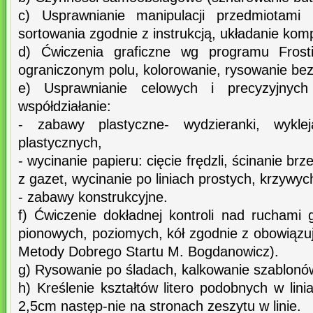
c) Usprawnianie manipulacji przedmiotami (
sortowania zgodnie z instrukcją, układanie kom
d) Ćwiczenia graficzne wg programu Frost
ograniczonym polu, kolorowanie, rysowanie bez
e) Usprawnianie celowych i precyzyjnyc
współdziałanie:
- zabawy plastyczne- wydzieranki, wykle
plastycznych,
- wycinanie papieru: cięcie frędzli, ścinanie b
z gazet, wycinanie po liniach prostych, krzywyc
- zabawy konstrukcyjne.
f) Ćwiczenie dokładnej kontroli nad ruchami gr
pionowych, poziomych, kół zgodnie z obowiązu
Metody Dobrego Startu M. Bogdanowicz).
g) Rysowanie po śladach, kalkowanie szablonó
h) Kreślenie kształtów litero podobnych w lini
2,5cm następ-nie na stronach zeszytu w linie.