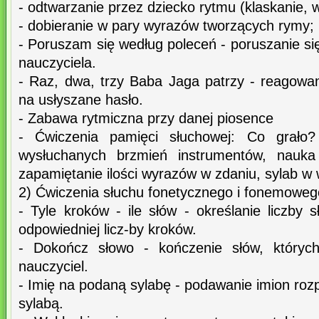
- odtwarzanie przez dziecko rytmu (klaskanie, 
- dobieranie w pary wyrazów tworzących rymy;
- Poruszam się według poleceń - poruszanie się
nauczyciela.
- Raz, dwa, trzy Baba Jaga patrzy - reagowa
na usłyszane hasło.
- Zabawa rytmiczna przy danej piosence
- Ćwiczenia pamięci słuchowej: Co grało? 
wysłuchanych brzmień instrumentów, nauka
zapamiętanie ilości wyrazów w zdaniu, sylab w
2) Ćwiczenia słuchu fonetycznego i fonemoweg
- Tyle kroków - ile słów - określanie liczby 
odpowiedniej licz-by kroków.
- Dokończ słowo - kończenie słów, których
nauczyciel.
- Imię na podaną sylabę - podawanie imion ro
sylabą.