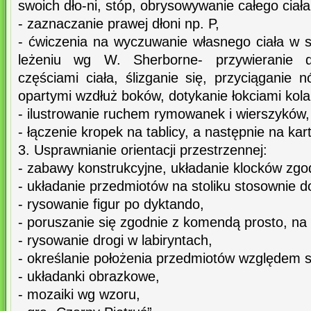
swoich dło-ni, stóp, obrysowywanie całego ciała
- zaznaczanie prawej dłoni np. P,
- ćwiczenia na wyczuwanie własnego ciała w s
leżeniu wg W. Sherborne- przywieranie d
częściami ciała, ślizganie się, przyciąganie
opartymi wzdłuż boków, dotykanie łokciami kola
- ilustrowanie ruchem rymowanek i wierszyków,
- łączenie kropek na tablicy, a następnie na kar
3. Usprawnianie orientacji przestrzennej:
- zabawy konstrukcyjne, układanie klocków zgod
- układanie przedmiotów na stoliku stosownie d
- rysowanie figur po dyktando,
- poruszanie się zgodnie z komendą prosto, na
- rysowanie drogi w labiryntach,
- określanie położenia przedmiotów względem s
- układanki obrazkowe,
- mozaiki wg wzoru,