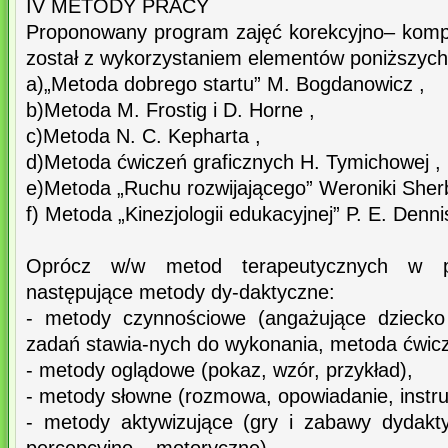
IV METODY PRACY
Proponowany program zajęć korekcyjno– kom
został z wykorzystaniem elementów poniższych
a)„Metoda dobrego startu” M. Bogdanowicz ,
b)Metoda M. Frostig i D. Horne ,
c)Metoda N. C. Kepharta ,
d)Metoda ćwiczeń graficznych H. Tymichowej ,
e)Metoda „Ruchu rozwijającego” Weroniki Sher
f) Metoda „Kinezjologii edukacyjnej” P. E. Denni
Oprócz w/w metod terapeutycznych w pr
następujące metody dy-daktyczne:
- metody czynnościowe (angażujące dziecko 
zadań stawia-nych do wykonania, metoda ćwicz
- metody oglądowe (pokaz, wzór, przykład),
- metody słowne (rozmowa, opowiadanie, instru
- metody aktywizujące (gry i zabawy dydakty