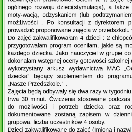
ogólnego rozwoju dzieci(stymulacja), a także
moty-wacją, odzyskaniem (lub podtrzymaniem
moż1iwości . Po konsultacji z dyrektorem p
prowadzić proponowane zajęcia w przedszkolu w
Do zajęć zakwalifikowałam 4 dzieci : 2 chłopc
przygotowałam program oceniłam, jakie są moc
każdego dziecka. Jako nauczyciel w grupie do 
dokonałam wstępnej oceny gotowości szkolnej d
wykorzystany arkusz wydawnictwa MAC „Oc
dziecka” będący suplementem do programu 
„Nasze Przedszkole.” .
Zajęcia będą odbywały się dwa razy w tygodniu
trwa 30 minut. Ćwiczenia stosowane podczas
do możliwości i potrzeb dziecka oraz rodz
dokumentowane zostaną zapisem w dzienni
grupowa, liczba uczestników 4 osoby.
Dzieci zakwalifikowane do zajęć (Imiona i nazwi