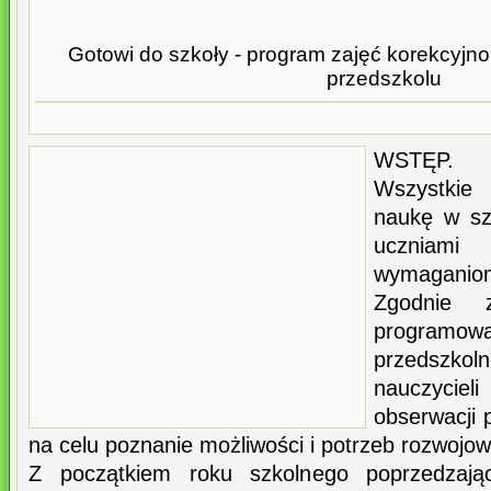
Gotowi do szkoły - program zajęć korekcyjn
przedszkolu
WSTĘP.
Wszystkie
naukę w sz
uczniam
wymaganiom
Zgodnie 
progra
przedsz
nauczyci
obserwacji
na celu poznanie możliwości i potrzeb rozwojow
Z początkiem roku szkolnego poprzedzają