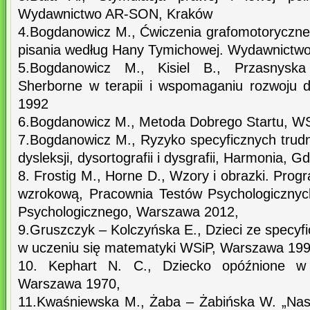
Wydawnictwo AR-SON, Kraków
4.Bogdanowicz M., Ćwiczenia grafomotoryczne
pisania według Hany Tymichowej. Wydawnictw
5.Bogdanowicz M., Kisiel B., Przasnysk
Sherborne w terapii i wspomaganiu rozwoju 
1992
6.Bogdanowicz M., Metoda Dobrego Startu, W
7.Bogdanowicz M., Ryzyko specyficznych trudno
dysleksji, dysortografii i dysgrafii, Harmonia, 
8. Frostig M., Horne D., Wzory i obrazki. Prog
wzrokową, Pracownia Testów Psychologicznyc
Psychologicznego, Warszawa 2012,
9.Gruszczyk – Kolczyńska E., Dzieci ze specyf
w uczeniu się matematyki WSiP, Warszawa 19
10. Kephart N. C., Dziecko opóźnione w
Warszawa 1970,
11.Kwaśniewska M., Żaba – Żabińska W. „Nas