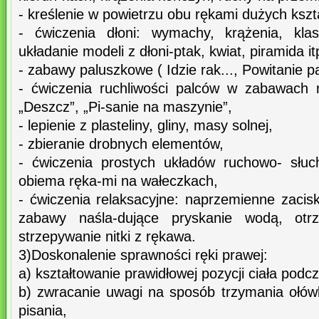
- kreślenie w powietrzu obu rękami dużych kszta
- ćwiczenia dłoni: wymachy, krążenia, klas
układanie modeli z dłoni-ptak, kwiat, piramida 
- zabawy paluszkowe ( Idzie rak..., Powitanie pa
- ćwiczenia ruchliwości palców w zabawach n
„Deszcz”, „Pi-sanie na maszynie”,
- lepienie z plasteliny, gliny, masy solnej,
- zbieranie drobnych elementów,
- ćwiczenia prostych układów ruchowo- słu
obiema ręka-mi na wałeczkach,
- ćwiczenia relaksacyjne: naprzemienne zaciska
zabawy naśla-dujące pryskanie wodą, otr
strzepywanie nitki z rękawa.
3)Doskonalenie sprawności ręki prawej:
a) kształtowanie prawidłowej pozycji ciała podc
b) zwracanie uwagi na sposób trzymania ołów
pisania,