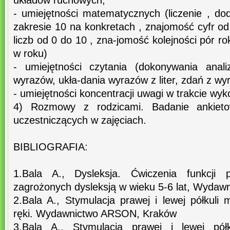
układów ruchowych,
- umiejętności matematycznych (liczenie , d
zakresie 10 na konkretach , znajomość cyfr od 
liczb od 0 do 10 , zna-jomość kolejności pór ro
w roku)
- umiejętności czytania (dokonywania anal
wyrazów, ukła-dania wyrazów z liter, zdań z wy
- umiejętności koncentracji uwagi w trakcie wy
4) Rozmowy z rodzicami. Badanie ankieto
uczestniczących w zajęciach.
BIBLIOGRAFIA:
1.Bala A., Dysleksja. Ćwiczenia funkcji 
zagrożonych dysleksją w wieku 5-6 lat, Wyda
2.Bala A., Stymulacja prawej i lewej półkuli
ręki. Wydawnictwo ARSON, Kraków
3.Bala A., Stymulacja prawej i lewej pół