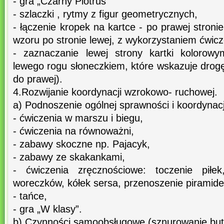
- gra „Czarny Piotruś”
- szlaczki , rytmy z figur geometrycznych,
- łączenie kropek na kartce - po prawej stroni
wzoru po stronie lewej, z wykorzystaniem ćwicz
- zaznaczanie lewej strony kartki kolorow
lewego rogu słoneczkiem, które wskazuje drogę 
do prawej).
4.Rozwijanie koordynacji wzrokowo- ruchowej.
a) Podnoszenie ogólnej sprawności i koordynacji
- ćwiczenia w marszu i biegu,
- ćwiczenia na równoważni,
- zabawy skoczne np. Pajacyk,
- zabawy ze skakankami,
- ćwiczenia zręcznościowe: toczenie piłek
woreczków, kółek sersa, przenoszenie piramide
- tańce,
- gra „W klasy”.
b) Czynności samoobsługowe (sznurowanie butó