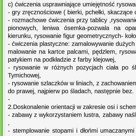
c) ćwiczenia usprawniające umiejętność rysowan
- gry zręcznościowe ( bierki, pchełki, skaczące 
- rozmachowe ćwiczenia przy tablicy ,rysowanie
pionowych, leniwa ósemka-pozwala na opa
kierunku, rysowanie figur geometrycznych- koło,
- ćwiczenia plastyczne: zamalowywanie dużych 
malowanie na kartce palcami, pędzlem, rysow
patykiem na podkładzie z farby klejowej,
- rysowanie w różnych pozycjach ciała po 
Tymichowej,
- rysowanie szlaczków w liniach, z zachowaniem
do prawej, najpierw po śladach, następnie bez.
-
2.Doskonalenie orientacji w zakresie osi i schem
- zabawy z wykorzystaniem lustra, zabawy naś
,
- stemplowanie stopami i dłońmi umaczanymi