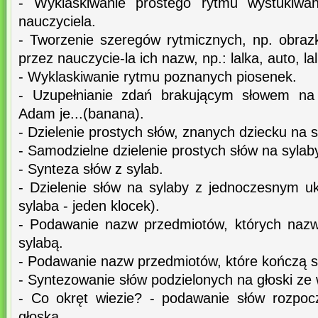
- Wyklaskiwanie prostego rytmu wystukiw
nauczyciela.
- Tworzenie szeregów rytmicznych, np. obra
przez nauczycie-la ich nazw, np.: lalka, auto, lal
- Wyklaskiwanie rytmu poznanych piosenek.
- Uzupełnianie zdań brakującym słowem na 
Adam je...(banana).
- Dzielenie prostych słów, znanych dziecku na 
- Samodzielne dzielenie prostych słów na sylab
- Synteza słów z sylab.
- Dzielenie słów na sylaby z jednoczesnym u
sylaba - jeden klocek).
- Podawanie nazw przedmiotów, których nazw
sylabą.
- Podawanie nazw przedmiotów, które kończą s
- Syntezowanie słów podzielonych na głoski z
- Co okręt wiezie? - podawanie słów rozpoc
głoską.