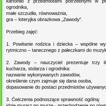
kartoniki z przedmiotami potrzebnymi w pr
ogrodnika,
małe szczudła, równoważnia,
gra – loteryjka obrazkowa „Zawody”.
Przebieg zajęć:
1. Powitanie rodzica i dziecka – wspólne w
rytmiczno – tanecznego z pałeczkami do muzyki
2. Zawody – nauczyciel prezentuje trzy ilu
kucharza, stolarza i ogrodnika:
nazwanie wykonywanych zawodów,
określenie czym zajmuje się dana osoba,
dopasowanie do postaci przedmiotów używany
3. Ćwiczenia podnoszące sprawność ogólną:
idzie murarz po murze - przechodzenie po rów