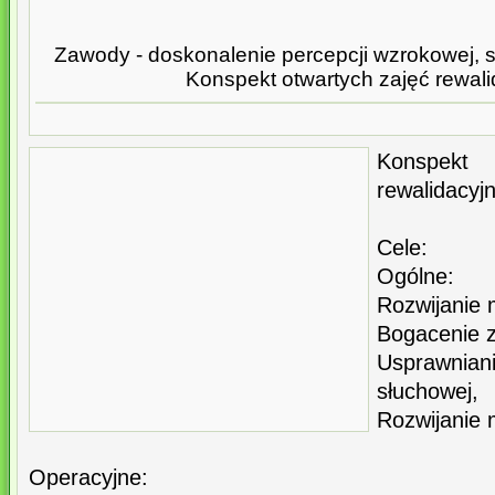
Zawody - doskonalenie percepcji wzrokowej, 
Konspekt otwartych zajęć rewal
Konspek
rewalidacyj
Cele:
Ogólne:
Rozwijanie m
Bogacenie 
Usprawnian
słuchowej,
Rozwijanie 
Operacyjne: