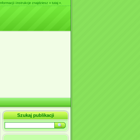
nformacji i instrukcje znajdziesz
» tutaj «
.
Szukaj publikacji