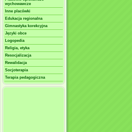
wychowawcze
Inne placówki
Edukacja regionalna
Gimnastyka korekcyjna
Języki obce
Logopedia
Religia, etyka
Resocjalizacja
Rewalidacja
Socjoterapia
Terapia pedagogiczna