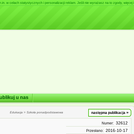
. w celach statystycznych i personalizacji reklam. Jeśli nie wyrażasz na to zgody, więcej i
ublikuj u nas
»
»
Edukacja
Szkoła ponadpodstawowa
następna publikacja
32612
Numer:
2016-10-17
Przesłano: