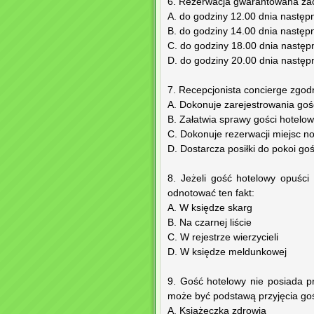
6. Rezerwacja gwarantowana za
A. do godziny 12.00 dnia nastę
B. do godziny 14.00 dnia nastę
C. do godziny 18.00 dnia nastę
D. do godziny 20.00 dnia nastę
7. Recepcjonista concierge zgo
A. Dokonuje zarejestrowania goś
B. Załatwia sprawy gości hotelo
C. Dokonuje rezerwacji miejsc n
D. Dostarcza posiłki do pokoi goś
8. Jeżeli gość hotelowy opuści
odnotować ten fakt:
A. W księdze skarg
B. Na czarnej liście
C. W rejestrze wierzycieli
D. W księdze meldunkowej
9. Gość hotelowy nie posiada p
może być podstawą przyjęcia goś
A. Książeczka zdrowia