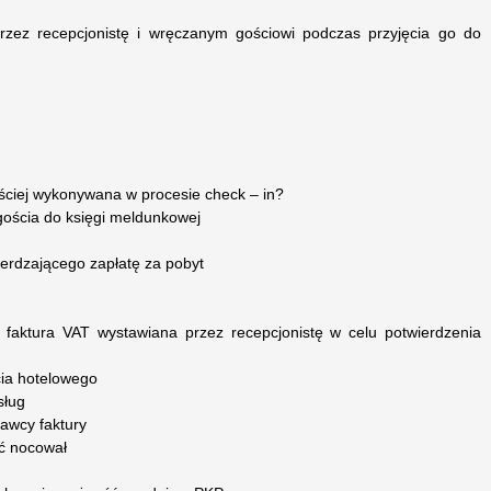
ez recepcjonistę i wręczanym gościowi podczas przyjęcia go do
ęściej wykonywana w procesie check – in?
ościa do księgi meldunkowej
erdzającego zapłatę za pobyt
ra faktura VAT wystawiana przez recepcjonistę w celu potwierdzenia
cia hotelowego
sług
tawcy faktury
ć nocował