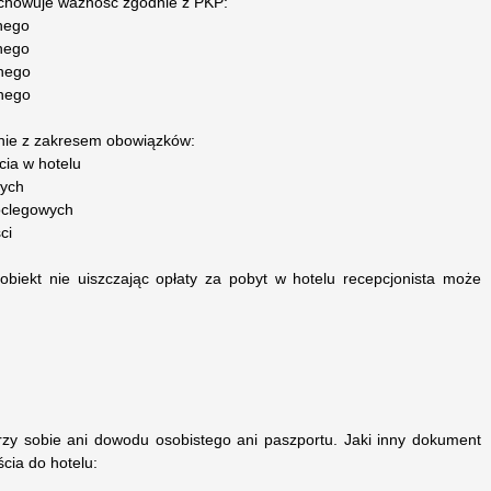
chowuje ważność zgodnie z PKP:
pnego
pnego
pnego
pnego
dnie z zakresem obowiązków:
cia w hotelu
wych
oclegowych
ci
 obiekt nie uiszczając opłaty za pobyt w hotelu recepcjonista może
rzy sobie ani dowodu osobistego ani paszportu. Jaki inny dokument
cia do hotelu: