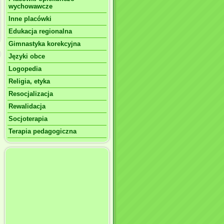
wychowawcze
Inne placówki
Edukacja regionalna
Gimnastyka korekcyjna
Języki obce
Logopedia
Religia, etyka
Resocjalizacja
Rewalidacja
Socjoterapia
Terapia pedagogiczna