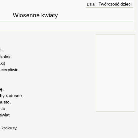
Twórczość dzieci
Dział:
Wiosenne kwiaty
i.
kolaki!
ki!
cierpliwie
ę,
chy radosne.
a sto,
sto.
świat
, krokusy.