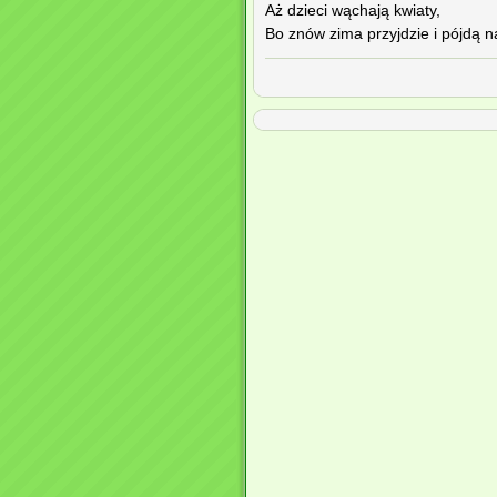
Aż dzieci wąchają kwiaty,
Bo znów zima przyjdzie i pójdą na