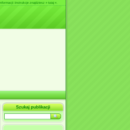
nformacji i instrukcje znajdziesz
» tutaj «
.
Szukaj publikacji