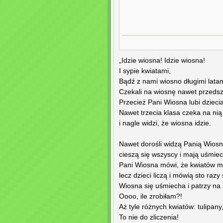
„Idzie wiosna! Idzie wiosna!
I sypie kwiatami,
Bądź z nami wiosno długimi latam
Czekali na wiosnę nawet przedsz
Przecież Pani Wiosna lubi dziecia
Nawet trzecia klasa czeka na nią 
i nagle widzi, że wiosna idzie.
Nawet dorośli widzą Panią Wiosn
cieszą się wszyscy i mają uśmie
Pani Wiosna mówi, że kwiatów m
lecz dzieci liczą i mówią sto razy 
Wiosna się uśmiecha i patrzy na 
Oooo, ile zrobiłam?!
Aż tyle różnych kwiatów: tulipany
To nie do zliczenia!