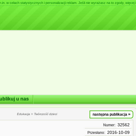
. w celach statystycznych i personalizacji reklam. Jeśli nie wyrażasz na to zgody, więcej i
ublikuj u nas
»
»
Edukacja
Twórczość dzieci
następna publikacja
32562
Numer:
2016-10-09
Przesłano: