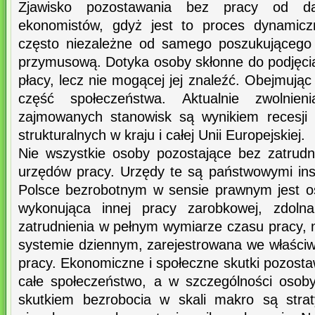
Zjawisko pozostawania bez pracy od d
ekonomistów, gdyż jest to proces dynamicz
często niezależne od samego poszukującego 
przymusową. Dotyka osoby skłonne do podjęcia
płacy, lecz nie mogącej jej znaleźć. Obejmuj
część społeczeństwa. Aktualnie zwolnien
zajmowanych stanowisk są wynikiem recesji 
strukturalnych w kraju i całej Unii Europejskiej.
Nie wszystkie osoby pozostające bez zatrudni
urzędów pracy. Urzędy te są państwowymi ins
Polsce bezrobotnym w sensie prawnym jest os
wykonująca innej pracy zarobkowej, zdoln
zatrudnienia w pełnym wymiarze czasu pracy, 
systemie dziennym, zarejestrowana we właśc
pracy. Ekonomiczne i społeczne skutki pozost
całe społeczeństwo, a w szczególności osoby
skutkiem bezrobocia w skali makro są stra