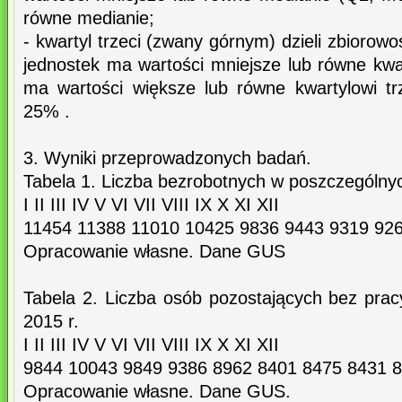
równe medianie;
- kwartyl trzeci (zwany górnym) dzieli zbiorow
jednostek ma wartości mniejsze lub równe kwa
ma wartości większe lub równe kwartylowi tr
25% .
3. Wyniki przeprowadzonych badań.
Tabela 1. Liczba bezrobotnych w poszczególny
I II III IV V VI VII VIII IX X XI XII
11454 11388 11010 10425 9836 9443 9319 92
Opracowanie własne. Dane GUS
Tabela 2. Liczba osób pozostających bez prac
2015 r.
I II III IV V VI VII VIII IX X XI XII
9844 10043 9849 9386 8962 8401 8475 8431 
Opracowanie własne. Dane GUS.