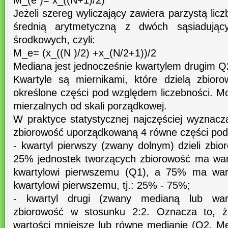
M_(e )= x_((N+1)/2)
Jeżeli szereg wyliczający zawiera parzystą lic
średnią arytmetyczną z dwóch sąsiadują
środkowych, czyli:
M_e= (x_((N )/2) +x_(N/2+1))/2
Mediana jest jednocześnie kwartylem drugim 
Kwartyle są miernikami, które dzielą zbio
określone części pod względem liczebności. M
mierzalnych od skali porządkowej.
W praktyce statystycznej najczęściej wyznacz
zbiorowość uporządkowaną 4 równe części pod
- kwartyl pierwszy (zwany dolnym) dzieli zbi
25% jednostek tworzących zbiorowość ma war
kwartylowi pierwszemu (Q1), a 75% ma wart
kwartylowi pierwszemu, tj.: 25% - 75%;
- kwartyl drugi (zwany medianą lub wart
zbiorowość w stosunku 2:2. Oznacza to, 
wartości mniejsze lub równe medianie (Q2, Me