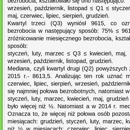
bezrobocia, kształtowało się ono następująco:
wrzesień, październik, listopad ≤ Q1 ≤ styczeń
maj, czerwiec, lipiec, sierpień, grudzień.
Kwartyl trzeci (Q3) wyniósł 9615, co ozn
bezrobocia w następujący sposób: 75% ≤ 96
zróżnicowanie miesięcznego bezrobocia, kszta
sposób:
styczeń, luty, marzec ≤ Q3 ≤ kwiecień, maj, cz
wrzesień, październik, listopad, grudzień.
Mediana, czyli kwartyl drugi (Q2) powyższych 
2015 r.- 8613,5. Analizując ten rok uznać 
czerwiec, lipiec, sierpień, wrzesień, październi
się najmniej połowa bezrobotnych, natomiast w 
styczeń, luty, marzec, kwiecień, maj, grudzie
było więcej niż ½. Natomiast a w 2014 r. med
Oznacza to, że więcej niż połowa osób pozost
miesiącach: grudzień, styczeń, luty, marzec, k
niż ½ w miesiącach: czerwiec, lipiec, sierpie