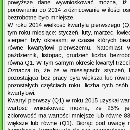
powyższe dane wywnioskować można, i
porównaniu do 2014 zróżnicowanie w ilości osó
bezrobotne było mniejsze.
W roku 2014 wielkość kwartyla pierwszego (Q
tym roku miesiące: styczeń, luty, marzec, kwieci
sierpień były okresami w czasie których bez
równe kwartylowi pierwszemu. Natomiast w
październik, listopad, grudzień liczba bezro
równa Q1. W tym samym okresie kwartyl trzeci
Oznacza to, że że w miesiącach: styczeń, l
pozostająca bez pracy była większa lub równa
pozostałych częściach roku, liczba tych osób
kwartylowi.
Kwartyl pierwszy (Q1) w roku 2015 uzyskał wart
wartość wnioskować można, że 25% jed
zbiorowość ma wartości mniejsze lub równe 8
większe lub równe (Q1). Biorąc pod uwagę m