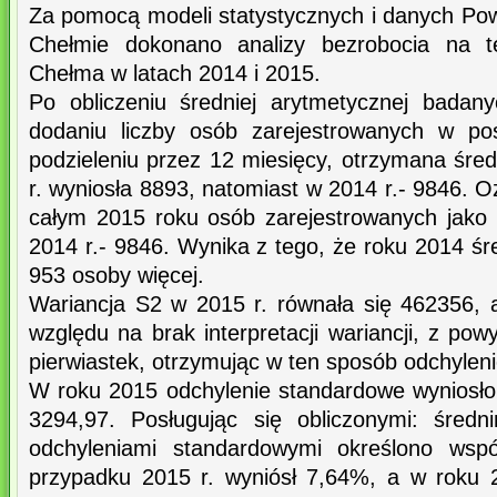
Za pomocą modeli statystycznych i danych P
Chełmie dokonano analizy bezrobocia na te
Chełma w latach 2014 i 2015.
Po obliczeniu średniej arytmetycznej badany
dodaniu liczby osób zarejestrowanych w po
podzieleniu przez 12 miesięcy, otrzymana śre
r. wyniosła 8893, natomiast w 2014 r.- 9846. O
całym 2015 roku osób zarejestrowanych jako
2014 r.- 9846. Wynika z tego, że roku 2014 śre
953 osoby więcej.
Wariancja S2 w 2015 r. równała się 462356,
względu na brak interpretacji wariancji, z pow
pierwiastek, otrzymując w ten sposób odchyleni
W roku 2015 odchylenie standardowe wyniosło 
3294,97. Posługując się obliczonymi: średn
odchyleniami standardowymi określono wspó
przypadku 2015 r. wyniósł 7,64%, a w roku 