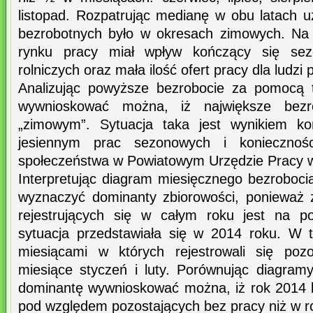
listopad. Rozpatrując medianę w obu latach 
bezrobotnych było w okresach zimowych. Na 
rynku pracy miał wpływ kończący się sez
rolniczych oraz mała ilość ofert pracy dla ludzi 
Analizując powyższe bezrobocie za pomocą t
wywnioskować można, iż największe bezr
„zimowym”. Sytuacja taka jest wynikiem ko
jesiennym prac sezonowych i koniecznością
społeczeństwa w Powiatowym Urzędzie Pracy 
Interpretując diagram miesięcznego bezroboc
wyznaczyć dominanty zbiorowości, ponieważ z
rejestrujących się w całym roku jest na p
sytuacja przedstawiała się w 2014 roku. W 
miesiącami w których rejestrowali się poz
miesiące styczeń i luty. Porównując diagra
dominantę wywnioskować można, iż rok 2014 b
pod względem pozostających bez pracy niż w r