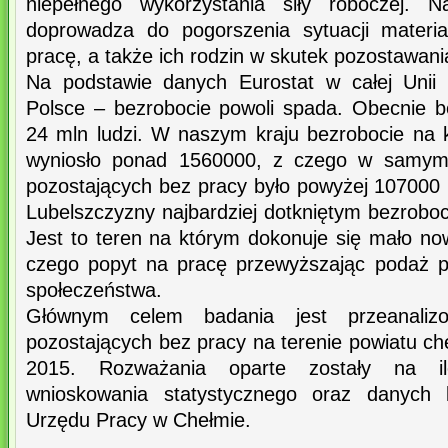
niepełnego wykorzystania siły roboczej. N
doprowadza do pogorszenia sytuacji material
pracę, a także ich rodzin w skutek pozostawani
Na podstawie danych Eurostat w całej Unii
Polsce – bezrobocie powoli spada. Obecnie b
24 mln ludzi. W naszym kraju bezrobocie na 
wyniosło ponad 1560000, z czego w samym 
pozostających bez pracy było powyżej 107000 
Lubelszczyzny najbardziej dotkniętym bezroboc
Jest to teren na którym dokonuje się mało no
czego popyt na pracę przewyższając podaż pr
społeczeństwa.
Głównym celem badania jest przeanaliz
pozostających bez pracy na terenie powiatu ch
2015. Rozważania oparte zostały na il
wnioskowania statystycznego oraz danych 
Urzędu Pracy w Chełmie.