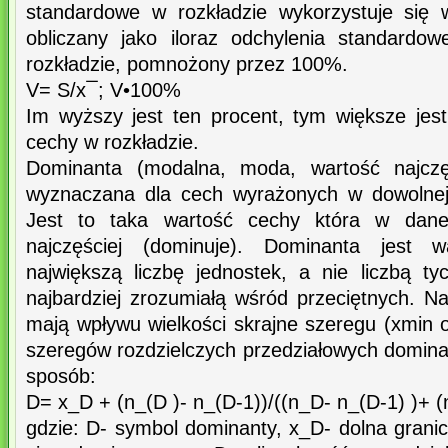
standardowe w rozkładzie wykorzystuje się 
obliczany jako iloraz odchylenia standardo
rozkładzie, pomnożony przez 100%.
V= S/x ̅ ; V•100%
Im wyższy jest ten procent, tym większe jes
cechy w rozkładzie.
Dominanta (modalna, moda, wartość najcz
wyznaczana dla cech wyrażonych w dowolnej 
Jest to taka wartość cechy która w danej
najczęściej (dominuje). Dominanta jest 
największą liczbę jednostek, a nie liczbą ty
najbardziej zrozumiałą wśród przeciętnych. Na
mają wpływu wielkości skrajne szeregu (xmin
szeregów rozdzielczych przedziałowych domin
sposób:
D= x_D + (n_(D )- n_(D-1))/((n_D- n_(D-1) )+ 
gdzie: D- symbol dominanty, x_D- dolna granica