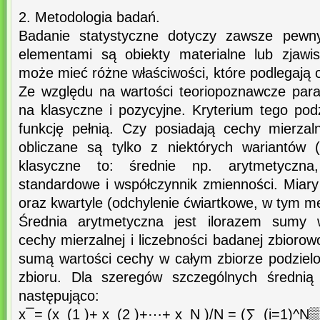
2. Metodologia badań.
Badanie statystyczne dotyczy zawsze pewny
elementami są obiekty materialne lub zjawi
może mieć różne właściwości, które podlegają o
Ze względu na wartości teoriopoznawcze para
na klasyczne i pozycyjne. Kryterium tego pod
funkcję pełnią. Czy posiadają cechy mierzal
obliczane są tylko z niektórych wariantów 
klasyczne to: średnie np. arytmetyczna,
standardowe i współczynnik zmienności. Miary
oraz kwartyle (odchylenie ćwiartkowe, w tym m
Średnia arytmetyczna jest ilorazem sumy 
cechy mierzalnej i liczebności badanej zbiorow
sumą wartości cechy w całym zbiorze podzielo
zbioru. Dla szeregów szczególnych średnią
następująco:
x ̅ = (x_(1 )+ x_(2 )+⋯+ x_N )/N = (∑_(i=1)^N▒