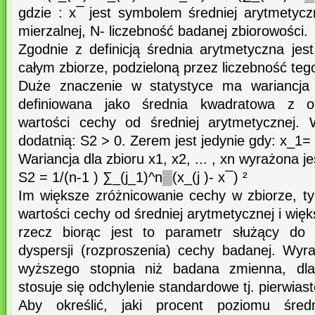
gdzie : x ̅ jest symbolem średniej arytmetyc
mierzalnej, N- liczebność badanej zbiorowości.
Zgodnie z definicją średnia arytmetyczna je
całym zbiorze, podzieloną przez liczebność tego
Duże znaczenie w statystyce ma wariancja 
definiowana jako średnia kwadratowa z o
wartości cechy od średniej arytmetycznej. W
dodatnią: S2 > 0. Zerem jest jedynie gdy: x_1= 
Wariancja dla zbioru x1, x2, ... , xn wyrażona 
S2 = 1/(n-1 ) ∑_(j_1)^n▒(x_(j )- x ̅ ) ²
Im większe zróżnicowanie cechy w zbiorze, t
wartości cechy od średniej arytmetycznej i wię
rzecz biorąc jest to parametr służący do 
dyspersji (rozproszenia) cechy badanej. Wyr
wyższego stopnia niż badana zmienna, dlate
stosuje się odchylenie standardowe tj. pierwiast
Aby określić, jaki procent poziomu średn