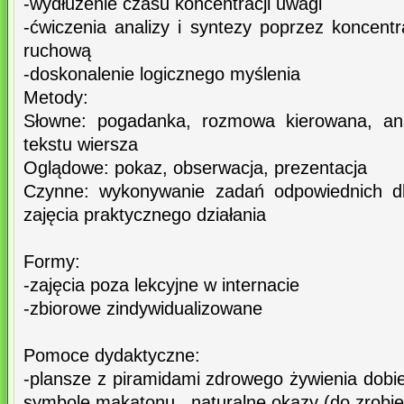
-wydłużenie czasu koncentracji uwagi
-ćwiczenia analizy i syntezy poprzez koncent
ruchową
-doskonalenie logicznego myślenia
Metody:
Słowne: pogadanka, rozmowa kierowana, ana
tekstu wiersza
Oglądowe: pokaz, obserwacja, prezentacja
Czynne: wykonywanie zadań odpowiednich dl
zajęcia praktycznego działania
Formy:
-zajęcia poza lekcyjne w internacie
-zbiorowe zindywidualizowane
Pomoce dydaktyczne:
-plansze z piramidami zdrowego żywienia dobi
symbole makatonu , naturalne okazy (do zrobie