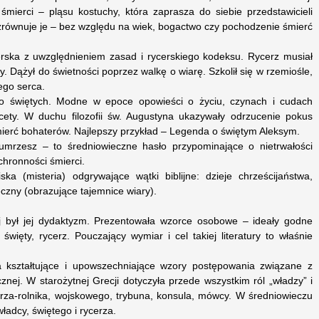
mierci – pląsu kostuchy, która zaprasza do siebie przedstawicieli
równuje je – bez względu na wiek, bogactwo czy pochodzenie śmierć
cerska z uwzględnieniem zasad i rycerskiego kodeksu. Rycerz musiał
 Dążył do świetności poprzez walkę o wiarę. Szkolił się w rzemiośle,
ego serca.
 o świętych. Modne w epoce opowieści o życiu, czynach i cudach
cety. W duchu filozofii św. Augustyna ukazywały odrzucenie pokus
mierć bohaterów. Najlepszy przykład – Legenda o świętym Aleksym.
mrzesz – to średniowieczne hasło przypominające o nietrwałości
chronności śmierci.
ska (misteria) odgrywające wątki biblijne: dzieje chrześcijaństwa,
czny (obrazujące tajemnice wiary).
ej był jej dydaktyzm. Prezentowała wzorce osobowe – ideały godne
święty, rycerz. Pouczający wymiar i cel takiej literatury to właśnie
ła kształtujące i upowszechniające wzory postępowania związane z
cznej. W starożytnej Grecji dotyczyła przede wszystkim ról „władzy” i
za-rolnika, wojskowego, trybuna, konsula, mówcy. W średniowieczu
adcy, świętego i rycerza.