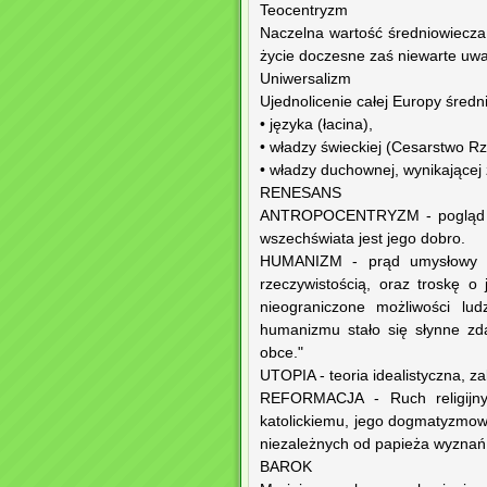
Teocentryzm
Naczelna wartość średniowiecza
życie doczesne zaś niewarte uwa
Uniwersalizm
Ujednolicenie całej Europy śred
• języka (łacina),
• władzy świeckiej (Cesarstwo R
• władzy duchownej, wynikającej z 
RENESANS
ANTROPOCENTRYZM - pogląd zak
wszechświata jest jego dobro.
HUMANIZM - prąd umysłowy wy
rzeczywistością, oraz troskę o
nieograniczone możliwości lu
humanizmu stało się słynne zda
obce."
UTOPIA - teoria idealistyczna, z
REFORMACJA - Ruch religijny 
katolickiemu, jego dogmatyzmow
niezależnych od papieża wyznań i
BAROK