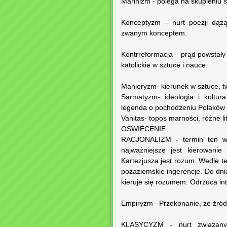
Marinizm - polega na skupieniu si
Konceptyzm – nurt poezji dąż
zwanym konceptem.
Kontrreformacja – prąd powstały 
katolickie w sztuce i nauce.
Manieryzm- kierunek w sztuce, t
Sarmatyzm- ideologia i kultur
legenda o pochodzeniu Polaków 
Vanitas- topos marności, różne li
OŚWIECENIE
RACJONALIZM - termin ten wy
najważniejsze jest kierowani
Kartezjusza jest rozum. Wedle t
pozaziemskie ingerencje. Do dni
kieruje się rozumem. Odrzuca int
Empiryzm –Przekonanie, ze źród
KLASYCYZM - nurt związany z