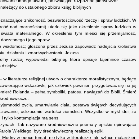
ladowanie innego utworu, pozwalające rozpoznać pierwowzór
enależący do ustalonego zbioru ksiąg biblijnych
e oznaczające znikomość, bezwartościowość rzeczy i spraw ludzkich. W
ność nad marnościami) utarło się jako określenie spraw ludzkich w
świata materialnego. W określeniu tym mieści się przemijalność,
a doczesnego i jego spraw.
a wiadomość; głoszona przez Jezusa zapowiedź nadejścia królestwa
u, działaniu i zmartwychwstaniu Jezusa
ny rodzaj wypowiedzi biblijnej, która opisuje tajemnice czasów
 dziejów.
– w literaturze religijnej utwory o charakterze moralistycznym, będące
zawierające wskazówki, jak człowiek powinien przygotować się na jej
 śmierć Rolanda – pełna symboliki, patosu, nawiązań do Biblii. Śmierć
średniowieczu.
zyjemności życia, umartwianie ciała, postawa świętych decydujących
czowanie, odrzucenie wartości ziemskich. Wszystko w myśl idei, że
 i tylko kontemplacja ma sens.
czynach. Tak nazywano średniowieczne poematy epickie opiewające
arola Wielkiego, były średniowieczną realizacją epiki.
Modny w epoce temat, nie tylko w literaturze, ale sztuce malarskiej.