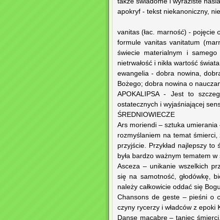
także świadome i wyraziste naś
apokryf - tekst niekanoniczny, ni
vanitas (łac. marność) - pojęci
formule vanitas vanitatum (mar
świecie materialnym i samego 
nietrwałość i nikła wartość świat
ewangelia - dobra nowina, dobr
Bożego; dobra nowina o nauczani
APOKALIPSA - Jest to szczegól
ostatecznych i wyjaśniającej sens
ŚREDNIOWIECZE
Ars moriendi – sztuka umierania 
rozmyślaniem na temat śmierci, 
przyjście. Przykład najlepszy to
była bardzo ważnym tematem w 
Asceza – unikanie wszelkich pr
się na samotność, głodówkę, bi
należy całkowicie oddać się Bogu
Chansons de geste – pieśni o 
czyny rycerzy i władców z epoki K
Danse macabre – taniec śmierci. 