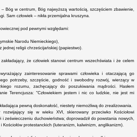
 – Bóg w centrum, Bóg najwyższą wartością, szczęściem zbawienie,
gi. Sam człowiek – nikła przemijalna kruszyna.
niowiecznej pod pewnymi względami:
zymskie Narodu Niemieckiego),
jednej religii chrześcijańskiej (papiestwo).
ładający, że człowiek stanowi centrum wszechświata i że celem
rażający zainteresowanie sprawami człowieka i otaczającą go
 jego potrzeby, szczęście, godność i swobodny rozwój, wierzący w
dzkiego rozumu, zachęcający do poszukiwania mądrości. Hasłem
nie Terencjusza: "Człowiekiem jestem i nic co ludzkie, nie jest mi
akładająca pewną doskonałość, niestety niemożliwą do zrealizowania.
rozwijający się w wieku XVI, skierowany przeciwko Kościołowi
i i zeświecczeniu duchowieństwa; doprowadził do powstania nowych,
 Kościołów protestanckich (luteranizm, kalwinizm, anglikanizm).