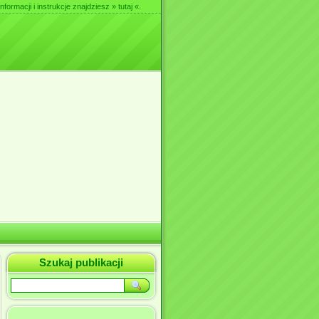
nformacji i instrukcje znajdziesz
» tutaj «
.
Szukaj publikacji