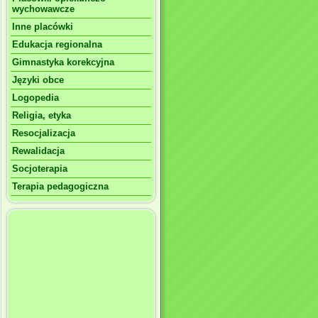
wychowawcze
Inne placówki
Edukacja regionalna
Gimnastyka korekcyjna
Języki obce
Logopedia
Religia, etyka
Resocjalizacja
Rewalidacja
Socjoterapia
Terapia pedagogiczna