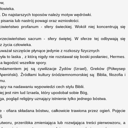
ów,
łowieka.
. Do najstarszych toposów należy motyw wędrówki.
 pisania lub nastrój powagi oraz wzniosłości.
ciwieństwo profanum - sfery świeckiej. Wokół niej koncentrują się
przeciwieństwo sacrum - sfery świętej. W sferze tej odbywają się
z życia człowieka.
ażał szczęście płynące jedynie z rozkoszy fizycznych
a to laska , z którą nigdy nie rozstawał się boski posłaniec, Hermes.
a łagodzić wszelkie spory.
ndamentem jej są cywilizacje Żydów (Izrael), Greków (Półwysep
eniński). Źródłami kultury śródziemnomorskiej są: Biblia, filozofia i
ymu.
gający na nadawaniu wypowiedzi cech stylu Biblii.
iej jest nim lud Izraela, który upodobał sobie Bóg,
, pogląd religijny uznający istnienie tylko jednego bóstwa.
e - ofiara składana bóstwu, całkowicie trawiona przez ogień. Pojęcie
WŚ
tworu, przeróbka zmieniająca lub rozwijająca treści pierwowzoru, a