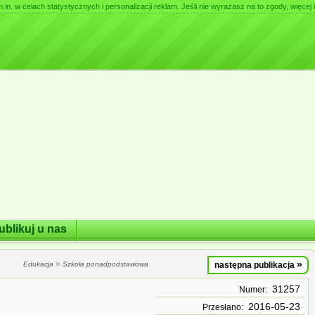
. w celach statystycznych i personalizacji reklam. Jeśli nie wyrażasz na to zgody, więcej i
ublikuj u nas
»
»
Edukacja
Szkoła ponadpodstawowa
następna publikacja
31257
Numer:
2016-05-23
Przesłano: