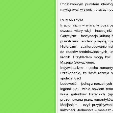
Podstawowym punktem ideologi
nawiązywali w swoich pracach do 
ROMANTYZM
Irracjonalizm – wiara w pozar
uczucia, wiary, wizji – inaczej 
Gotycyzm – fascynacja kulturą ś
przestrzeni. Tendencja występują
Historyzm – zainteresowanie hist
do czasów średniowiecznych, umi
kronik. Przykładem mogą być 
Mazepa Słowackiego.
Indywidualizm – cecha romanty
Przekonanie, że świat rozwija s
społeczność!
Ludowość – jedną z naczelnych 
legend ludu, wiele bowiem tem
wiele gatunków literackich (n
prezentowana przez romantyków 
Mesjanizm – czyli przypisywan
ludzkości. Jednostka – mesjasz –