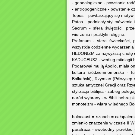
- genealogiczne - powstanie rod
- antropogeniczne - powstanie cz
Topos – powtarzający się motyw 
Patos – podniosły styl mówienia i
Sacrum - sfera świętości, prze
wierzenia i praktyki religijne.
Profanum - sfera świeckości, 
wszystkie codzienne wydarzenia 
HEDONIZM za najwyższą cnotę uw
KADUCEUSZ - według mitologii był
Podarował mu ją Apollo, miała on
kultura śródziemnomorska - fu
Bałkański), Rzymian (Półwysep Ap
sztuka antycznej Grecji oraz Rz
stylizacja biblijna - zabieg pole
naród wybrany - w Biblii hebrajsk
monoteizm - wiara w jednego Boga
holocaust = szoach = całopaleni
zmieniło znaczenie w czasie II 
parafraza - swobodny przekład u