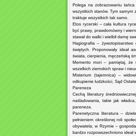
Polega na zobrazowaniu tańca ś
wszystkich stanów. Tym samym z
traktuje wszystkich tak samo.
Etos rycerski – cała kultura ry
być prawy, prawdomówny i wierny.
stawał do walki i wielbił damę sw
Hagiografia – żywotopisarstwo
świętych. Proponowały ideał as
świata, cierpienia, męczeńską ś
Memento mori – pamiętaj, że u
wszelkich ziemskich spraw i nieu
Misterium (tajemnica) – widowi
odkupienie ludzkości, Sąd Ostate
Pareneza
Cechą literatury średniowieczn
naśladowania, takie jak władca, 
pareneza.
Parenetyczna literatura – dzie
pełnieniem określonej roli społe
obywatela; w Rzymie – gospodar
bardzo rozpowszechniono ideał wł