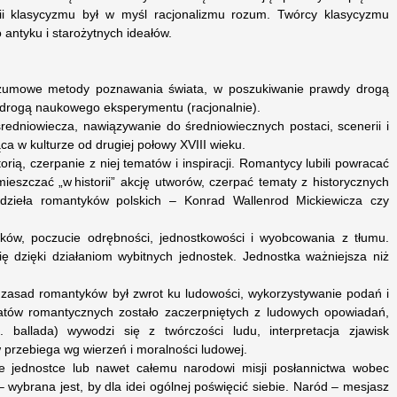
i klasycyzmu był w myśl racjonalizmu rozum. Twórcy klasycyzmu
antyku i starożytnych ideałów.
ozumowe metody poznawania świata, w poszukiwanie prawdy drogą
niż drogą naukowego eksperymentu (racjonalnie).
redniowiecza, nawiązywanie do średniowiecznych postaci, scenerii i
ca w kulturze od drugiej połowy XVIII wieku.
orią, czerpanie z niej tematów i inspiracji. Romantycy lubili powracać
eszczać „w historii” akcję utworów, czerpać tematy z historycznych
dzieła romantyków polskich – Konrad Wallenrod Mickiewicza czy
ków, poczucie odrębności, jednostkowości i wyobcowania z tłumu.
ię dzięki działaniom wybitnych jednostek. Jednostka ważniejsza niż
zasad romantyków był zwrot ku ludowości, wykorzystywanie podań i
atów romantycznych zostało zaczerpniętych z ludowych opowiadań,
p. ballada) wywodzi się z twórczości ludu, interpretacja zjawisk
przebiega wg wierzeń i moralności ludowej.
ie jednostce lub nawet całemu narodowi misji posłannictwa wobec
 wybrana jest, by dla idei ogólnej poświęcić siebie. Naród – mesjasz