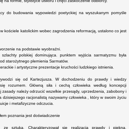
ę na formie, stylistyce utworu i chęci zaskoczenie odbiorcy.
ący do budowania wypowiedzi poetyckiej na wyszukanym pomyśle
w kościele katolickim wobec zagrodzenia reformacją, ustalono co jest
worzenie na podstawie wyobraźni.
a szlachty polskiej dominująca. punktem wyjścia sarmatyzmu była
od starożytnego plemienia Sarmatów.
terackie i artystyczne prezentacje kruchości ludzkiego istnienia.
wodzi się od Kartezjusza. W dochodzeniu do prawdy i wiedzy
e się rozumem. Główną siła i cechą człowieka według koncepcji
ej zasady należy odrzucić wszelkie przesądy, uprzedzenia, zabobony i
a dzisiejszego racjonalistą nazywamy człowieka , który w swoim życiu
uicje i metafizyczne odczucia.
łem poznania jest doświadczenie
e sztuką. Charakteryzował się realizacją prawdy i piękna.