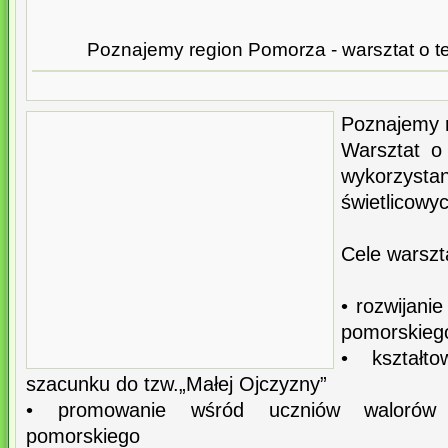
Poznajemy region Pomorza - warsztat o t
Poznajemy 
Warsztat o
wykorzys
świetlicowyc
Cele warszt
• rozwijani
pomorskieg
• kształto
szacunku do tzw.„Małej Ojczyzny”
• promowanie wśród uczniów walorów t
pomorskiego