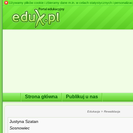
Używamy plików cookie i zbieramy dane m.in. w celach statystycznych i personalizacji 
Strona główna
Publikuj u nas
»
Edukacja
Rewalidacja
Justyna Szatan
Sosnowiec