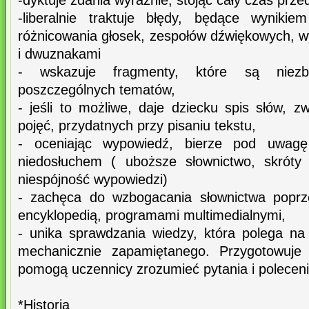
-dyktuje zdania wyraźnie, stojąc cały czas prz
-liberalnie traktuje błędy, będące wynikie
różnicowania głosek, zespołów dźwiękowych, 
i dwuznakami
- wskazuje fragmenty, które są niez
poszczególnych tematów,
- jeśli to możliwe, daje dziecku spis słów, z
pojęć, przydatnych przy pisaniu tekstu,
- oceniając wypowiedź, bierze pod uwagę
niedosłuchem ( uboższe słownictwo, skróty
niespójność wypowiedzi)
- zachęca do wzbogacania słownictwa poprz
encyklopedią, programami multimedialnymi,
- unika sprawdzania wiedzy, która polega na
mechanicznie zapamiętanego. Przygotowuje 
pomogą uczennicy zrozumieć pytania i polecen
*Historia