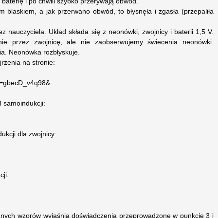
baterię i po chwili szybko przerywają obwód.
 blaskiem, a jak przerwano obwód, to błysnęła i zgasła (przepaliła
 nauczyciela. Układ składa się z neonówki, zwojnicy i baterii 1,5 V.
nie przez zwojnicę, ale nie zaobserwujemy świecenia neonówki.
ia. Neonówka rozbłyskuje.
rzenia na stronie:
?v=gbecD_v4q98&
samoindukcji:
ukcji dla zwojnicy:
ji:
anych wzorów wyjaśnia doświadczenia przeprowadzone w punkcie 3 i