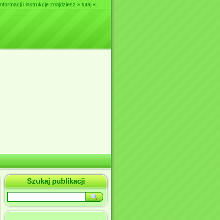
nformacji i instrukcje znajdziesz
» tutaj «
.
Szukaj publikacji