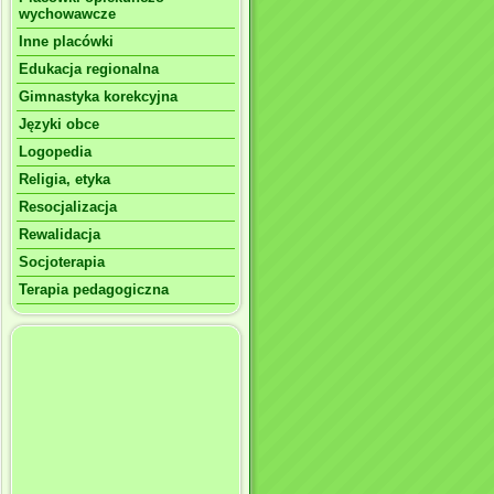
wychowawcze
Inne placówki
Edukacja regionalna
Gimnastyka korekcyjna
Języki obce
Logopedia
Religia, etyka
Resocjalizacja
Rewalidacja
Socjoterapia
Terapia pedagogiczna