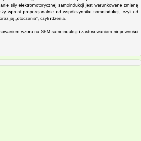
stanie siły elektromotorycznej samoindukcji jest warunkowane zmianą
leży wprost proporcjonalnie od współczynnika samoindukcji, czyli od
raz jej „otoczenia”, czyli rdzenia.
osowaniem wzoru na SEM samoindukcji i zastosowaniem niepewności