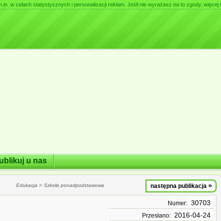
. w celach statystycznych i personalizacji reklam. Jeśli nie wyrażasz na to zgody, więcej i
ublikuj u nas
»
»
Edukacja
Szkoła ponadpodstawowa
następna publikacja
30703
Numer:
2016-04-24
Przesłano: