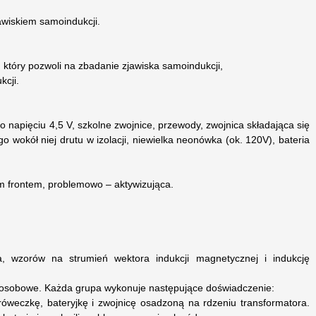
jawiskiem samoindukcji.
 który pozwoli na zbadanie zjawiska samoindukcji,
kcji.
 o napięciu 4,5 V, szkolne zwojnice, przewody, zwojnica składająca się
go wokół niej drutu w izolacji, niewielka neonówka (ok. 120V), bateria
m frontem, problemowo – aktywizująca.
, wzorów na strumień wektora indukcji magnetycznej i indukcję
zyosobowe. Każda grupa wykonuje następujące doświadczenie:
róweczkę, bateryjkę i zwojnicę osadzoną na rdzeniu transformatora.