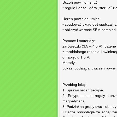
Uczeń powinien znać:
• regułę Lenza, która „steruje” z
Uczeń powinien umieć:
• zbudować układ doświadczalny,
• obliczyć wartość SEM samoindu
Pomoce i materiały:
żaróweczki (3,5 – 4,5 V), baterie
z toroidalnego rdzenia i owinięte
o napięciu 1,5 V.
Metody:
pokaz, podająca, ćwiczeń równy
Przebieg lekcji:
1. Sprawy organizacyjne.
2. Przypomnienie reguły Lenza
magnetyczną.
3. Podział na grupy dwu- lub tr
• Łączą równolegle ze sobą: ża