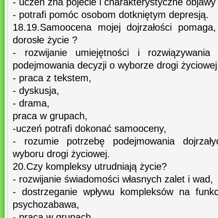
- uczeń zna pojecie i charakterystyczne objawy 
- potrafi pomóc osobom dotkniętym depresją.
18.19.Samoocena mojej dojrzałości pomaga,
dorosłe życie ?
- rozwijanie umiejętności i rozwiązywania
podejmowania decyzji o wyborze drogi życiowej
- praca z tekstem,
- dyskusja,
- drama,
praca w grupach,
-uczeń potrafi dokonać samooceny,
- rozumie potrzebę podejmowania dojrzałyc
wyboru drogi życiowej.
20.Czy kompleksy utrudniają życie?
- rozwijanie świadomości własnych zalet i wad,
- dostrzeganie wpływu kompleksów na funkcj
psychozabawa,
- praca w grupach,