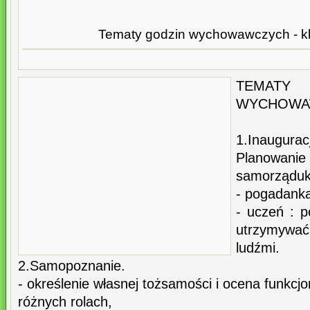
Tematy godzin wychowawczych - kl.
TEMA
WYCHOWAWC
1.Inaugurac
Plano
samorząduk
- pogadank
- uczeń : p
utrzymywać
ludźmi.
2.Samopoznanie.
- określenie własnej tożsamości i ocena funkcj
różnych rolach,