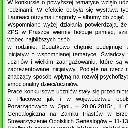
W konkursie o powyższej tematyce wzięło udz
rodzinami. W efekcie odbyła się wystawa ty
Laureaci otrzymali nagrody – albumy do zdjęć 
Wspomniane wyżej działania potwierdzają, ż
ZPS w Praszce wiernie hołduje pamięć, sza
wobec najbliższych osób
w rodzinie. Dodatkowo chętnie podejmuje si
inicjatyw o wspomnianej tematyce. Świadczy
uczniów i wielkim zaangażowaniu, które są 
zaprezentowane inicjatywy. Podjęte na rzecz 
znaczący sposób wpłyną na rozwój psychofizy
emocjonalny dzieci/uczniów.
Prace konkursowe uczniów stały się przedmio
w Placówce jak i w województwie opolsk
Pozarządowych w Opolu – 20.06.2015r., II O
Genealogiczna na Zamku Piastów w Brze
Stowarzyszenie Opolskich Genealogów – 11-13.