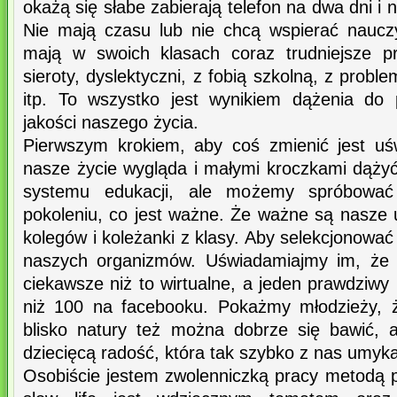
okażą się słabe zabierają telefon na dwa dni i n
Nie mają czasu lub nie chcą wspierać nauczyc
mają w swoich klasach coraz trudniejsze pr
sieroty, dyslektyczni, z fobią szkolną, z prob
itp. To wszystko jest wynikiem dążenia do
jakości naszego życia.
Pierwszym krokiem, aby coś zmienić jest uś
nasze życie wygląda i małymi kroczkami dąży
systemu edukacji, ale możemy spróbowa
pokoleniu, co jest ważne. Że ważne są nasze u
kolegów i koleżanki z klasy. Aby selekcjonować
naszych organizmów. Uświadamiajmy im, że 
ciekawsze niż to wirtualne, a jeden prawdziwy p
niż 100 na facebooku. Pokażmy młodzieży, 
blisko natury też można dobrze się bawić, 
dziecięcą radość, która tak szybko z nas umyka
Osobiście jestem zwolenniczką pracy metodą pro