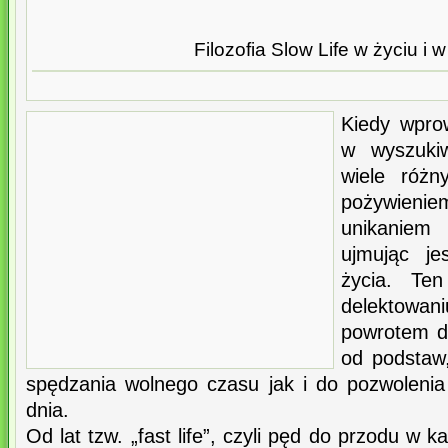
Filozofia Slow Life w życiu i 
Kiedy wprow
w wyszuki
wiele różn
pożywien
unikaniem
ujmując j
życia. Te
delektowa
powrotem d
od podstaw
spędzania wolnego czasu jak i do pozwolenia
dnia.
Od lat tzw. „fast life”, czyli pęd do przodu w k