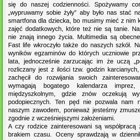
się do naszej codzienności. Spożywamy cor
„wypruwamy sobie żyły” aby było nas stać n
smartfona dla dziecka, bo musimy mieć z nim 
zajęć dodatkowych, które też nie są tanie. Na
nie znają innego życia. Multimedia są obecn
Fast life wkroczyło także do naszych szkół. Na
wyników egzaminów do których uczniowie prz
lata, jednocześnie zarzucając im że uczą „
rozliczany jest z ilości tzw. godzin karcianych
zachęcił do rozwijania swoich zainteresow
wymagają bogatego kalendarza imprez, 
międzyszkolnym, gdzie znów oczekują wy
podopiecznych. Ten pęd nie pozwala nam na
naszym zawodem, ponieważ jesteśmy zmuszeni
zgodnie z wcześniejszymi założeniami.
A czy rodzice zainteresowani są współpracą
brakiem czasu. Oceny sprawdzają w dziennik