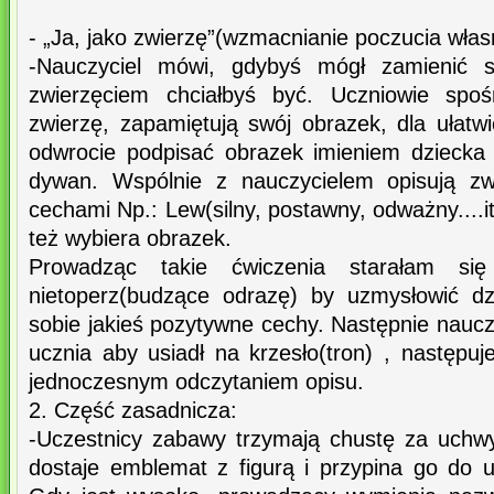
- „Ja, jako zwierzę”(wzmacnianie poczucia własn
-Nauczyciel mówi, gdybyś mógł zamienić s
zwierzęciem chciałbyś być. Uczniowie spoś
zwierzę, zapamiętują swój obrazek, dla ułatw
odwrocie podpisać obrazek imieniem dziecka
dywan. Wspólnie z nauczycielem opisują zw
cechami Np.: Lew(silny, postawny, odważny....i
też wybiera obrazek.
Prowadząc takie ćwiczenia starałam się
nietoperz(budzące odrazę) by uzmysłowić d
sobie jakieś pozytywne cechy. Następnie nauczy
ucznia aby usiadł na krzesło(tron) , następuje
jednoczesnym odczytaniem opisu.
2. Część zasadnicza:
-Uczestnicy zabawy trzymają chustę za uchw
dostaje emblemat z figurą i przypina go do u