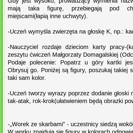
Gdy jest wysoko, prowadzący wymienia nazwę
mają taka figurę, przebiegają pod chu
miejscami(łapią inne uchwyty).
-Uczeń wymyśla zwierzęta na głoskę K, np.: kac
-Nauczyciel rozdaje dzieciom karty pracy-(
zeszytu ćwiczeń Małgorzaty Domagalskiej (Odc
Podaje polecenie: Popatrz u góry kartki je
Obrysuj go. Poniżej są figury, poszukaj takiej s
taki sam kolor.
-Uczeń tworzy wyrazy poprzez dodanie głoski n
tak-atak, rok-krok(ułatwieniem będą obrazki po
-„Worek ze skarbami” - uczestnicy siedzą wokół 
W worku znajdują się figury w kolorach odpowi