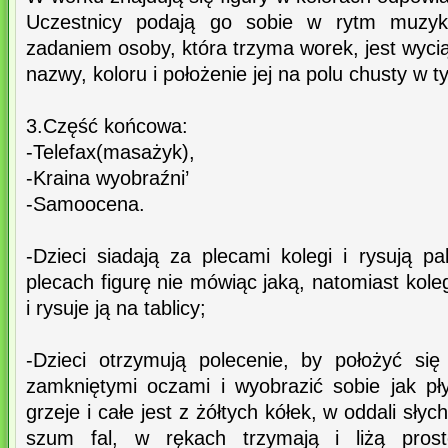
Uczestnicy podają go sobie w rytm muzyk
zadaniem osoby, która trzyma worek, jest wyciąg
nazwy, koloru i położenie jej na polu chusty w t
3.Część końcowa:
-Telefax(masażyk),
-Kraina wyobraźni’
-Samoocena.
-Dzieci siadają za plecami kolegi i rysują p
plecach figurę nie mówiąc jaką, natomiast kole
i rysuje ją na tablicy;
-Dzieci otrzymują polecenie, by położyć si
zamkniętymi oczami i wyobrazić sobie jak p
grzeje i całe jest z żółtych kółek, w oddali sły
szum fal, w rękach trzymają i liżą prosto