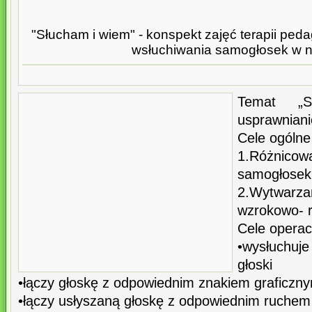
"Słucham i wiem" - konspekt zajęć terapii ped
wsłuchiwania samogłosek w n
Temat „
usprawniani
Cele ogólne
1.Różnico
samogłosek
2.Wytwarza
wzrokowo- 
Cele operacy
•wysłuchuj
głoski
•łączy głoskę z odpowiednim znakiem graficznym
•łączy usłyszaną głoskę z odpowiednim ruchem