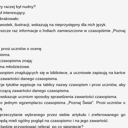
zy raczej był nudny?
ł interesujący.
brakowało:
stek, ilustracji, wskazują na nieprzystępny dla nich język.
eszcze raz informacje o Indiach zamieszczone w czasopiśmie „Poznaj
i prosi uczniów o ocenę.
pisma.
 czasopisma znają:
sma młodzieżowe.
asopism znajdujących się w bibliotece, a uczniowie zapisują na kartce
 zawartości danego czasopisma.
je tytułów wypisuje na tablicy nazwy czasopism i prosi uczniów, aby
otyczącą zawartości danego czasopisma.
i wskazuje uczniom sposoby sprawdzenia zawartości czasopisma.
po jednym egzemplarzu czasopisma „Poznaj Świat”. Prosi uczniów o
ą.
 przeczytanie wybranego przez siebie artykułu i zreferowanego go
ędą mieli ogólny pogląd na czasopismo i na jego zawartość.
będzie przygotować referat, po co sięgniecie?