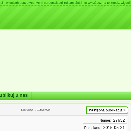
. w celach statystycznych i personalizacji reklam. Jeśli nie wyrażasz na to zgody, więcej i
ublikuj u nas
»
»
Edukacja
Biblioteka
następna publikacja
27632
Numer:
2015-05-21
Przesłano: