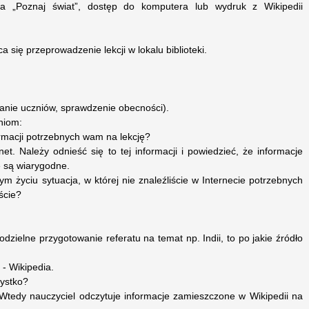
ma „Poznaj świat”, dostęp do komputera lub wydruk z Wikipedii
ca się przeprowadzenie lekcji w lokalu biblioteki.
anie uczniów, sprawdzenie obecności).
niom:
ormacji potrzebnych wam na lekcję?
t. Należy odnieść się to tej informacji i powiedzieć, że informacje
 są wiarygodne.
m życiu sytuacja, w której nie znaleźliście w Internecie potrzebnych
ście?
zielne przygotowanie referatu na temat np. Indii, to po jakie źródło
 - Wikipedia.
zystko?
 Wtedy nauczyciel odczytuje informacje zamieszczone w Wikipedii na