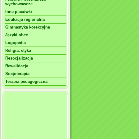
wychowawcze
Inne placówki
Edukacja regionalna
Gimnastyka korekcyjna
Języki obce
Logopedia
Religia, etyka
Resocjalizacja
Rewalidacja
Socjoterapia
Terapia pedagogiczna