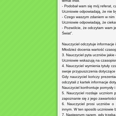
temat Indii.
- Podobał wam się mój referat, c
Uczniowie odpowiadają, że nie by
- Czego waszym zdaniem w nim 
Uczniowie odpowiadają, że ciekawo
- Pozwólcie, że odczytam wam j
Świat”.
Nauczyciel odczytuje informacje 
Młodzież docenia wartość czaso
3. Nauczyciel pyta uczniów jakie
Uczniowie wskazują na czasopi
4. Nauczyciel wymienia tytuły cz
swoje przypuszczenia dotyczące
Gdy nauczyciel kończy prezentac
odczytali z kartek informacje d
Nauczyciel konfrontuje pomysły 
5. Nauczyciel rozdaje uczniom 
zapoznanie się z jego zawartości
6. Nauczyciel prosi uczniów o
innym. W ten sposób uczniowie b
7. Następnym razem, gdy trzeba 