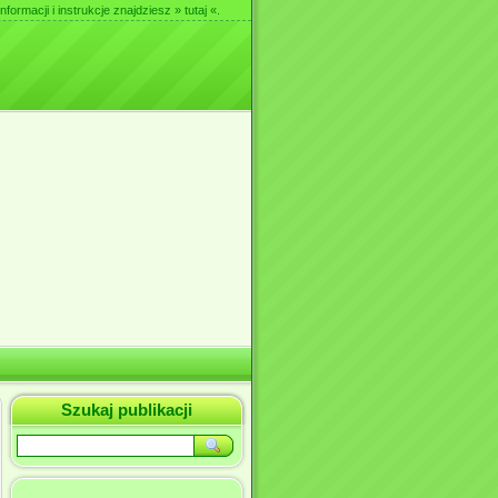
nformacji i instrukcje znajdziesz
» tutaj «
.
Szukaj publikacji