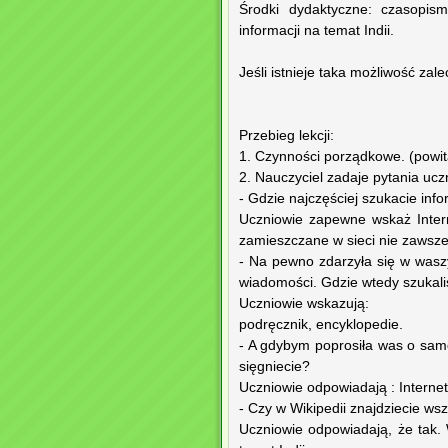
Środki dydaktyczne: czasopis
informacji na temat Indii.
Jeśli istnieje taka możliwość zale
Przebieg lekcji:
1. Czynności porządkowe. (powit
2. Nauczyciel zadaje pytania ucz
- Gdzie najczęściej szukacie inf
Uczniowie zapewne wskaż Interne
zamieszczane w sieci nie zawsze
- Na pewno zdarzyła się w waszy
wiadomości. Gdzie wtedy szukali
Uczniowie wskazują:
podręcznik, encyklopedie.
- A gdybym poprosiła was o samod
sięgniecie?
Uczniowie odpowiadają : Internet
- Czy w Wikipedii znajdziecie ws
Uczniowie odpowiadają, że tak.