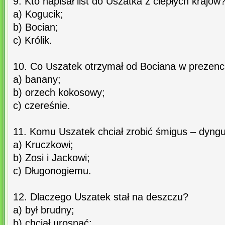
9. Kto napisał list do Uszatka z ciepłych krajów
a) Kogucik;
b) Bocian;
c) Królik.
10. Co Uszatek otrzymał od Bociana w prezenc
a) banany;
b) orzech kokosowy;
c) czereśnie.
11. Komu Uszatek chciał zrobić śmigus – dyng
a) Kruczkowi;
b) Zosi i Jackowi;
c) Długonogiemu.
12. Dlaczego Uszatek stał na deszczu?
a) był brudny;
b) chciał urosnąć;