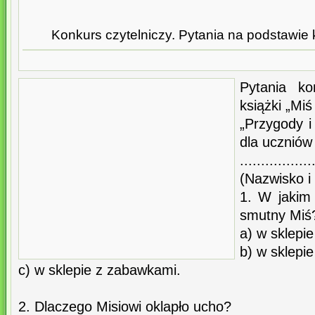
Konkurs czytelniczy. Pytania na podstawie 
Pytania k
książki „Miś
„Przygody i
dla uczniów kl
.................
(Nazwisko i 
1. W jakim 
smutny Miś
a) w sklepi
b) w sklepi
c) w sklepie z zabawkami.
2. Dlaczego Misiowi oklapło ucho?