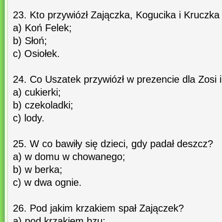
23. Kto przywiózł Zajączka, Kogucika i Kruczk
a) Koń Felek;
b) Słoń;
c) Osiołek.
24. Co Uszatek przywiózł w prezencie dla Zosi 
a) cukierki;
b) czekoladki;
c) lody.
25. W co bawiły się dzieci, gdy padał deszcz?
a) w domu w chowanego;
b) w berka;
c) w dwa ognie.
26. Pod jakim krzakiem spał Zajączek?
a) pod krzakiem bzu;