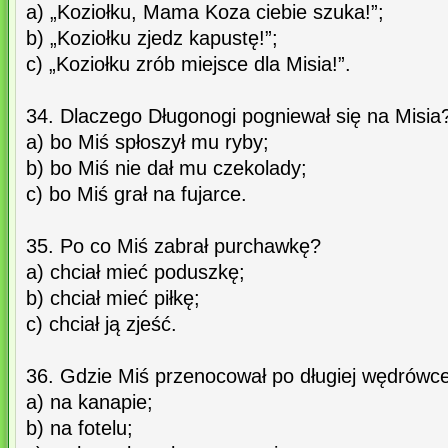
a) „Koziołku, Mama Koza ciebie szuka!”;
b) „Koziołku zjedz kapustę!”;
c) „Koziołku zrób miejsce dla Misia!”.
34. Dlaczego Długonogi pogniewał się na Misia
a) bo Miś spłoszył mu ryby;
b) bo Miś nie dał mu czekolady;
c) bo Miś grał na fujarce.
35. Po co Miś zabrał purchawkę?
a) chciał mieć poduszkę;
b) chciał mieć piłkę;
c) chciał ją zjeść.
36. Gdzie Miś przenocował po długiej wędrówc
a) na kanapie;
b) na fotelu;