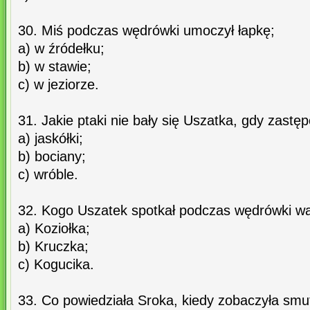
30. Miś podczas wędrówki umoczył łapkę;
a) w źródełku;
b) w stawie;
c) w jeziorze.
31. Jakie ptaki nie bały się Uszatka, gdy zastę
a) jaskółki;
b) bociany;
c) wróble.
32. Kogo Uszatek spotkał podczas wędrówki w
a) Koziołka;
b) Kruczka;
c) Kogucika.
33. Co powiedziała Sroka, kiedy zobaczyła smu