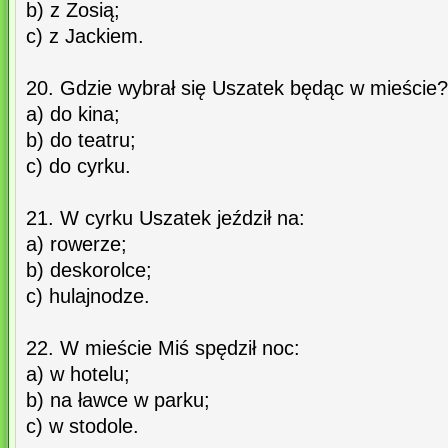
b) z Zosią;
c) z Jackiem.
20. Gdzie wybrał się Uszatek będąc w mieście?
a) do kina;
b) do teatru;
c) do cyrku.
21. W cyrku Uszatek jeździł na:
a) rowerze;
b) deskorolce;
c) hulajnodze.
22. W mieście Miś spędził noc:
a) w hotelu;
b) na ławce w parku;
c) w stodole.