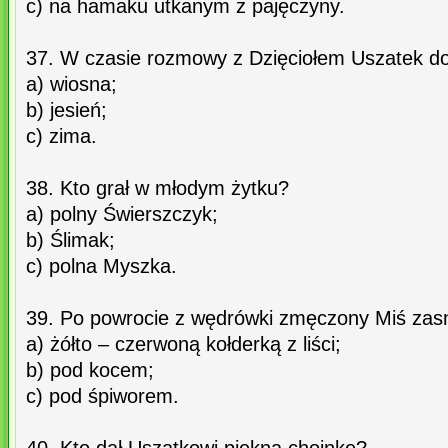
c) na hamaku utkanym z pajęczyny.
37. W czasie rozmowy z Dzięciołem Uszatek dowi
a) wiosna;
b) jesień;
c) zima.
38. Kto grał w młodym żytku?
a) polny Świerszczyk;
b) Ślimak;
c) polna Myszka.
39. Po powrocie z wędrówki zmęczony Miś zasn
a) żółto – czerwoną kołderką z liści;
b) pod kocem;
c) pod śpiworem.