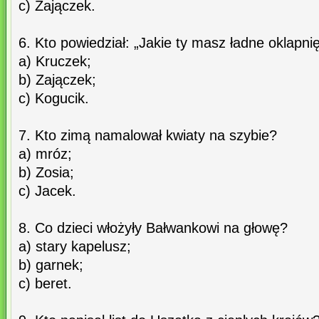
c) Zajączek.
6. Kto powiedział: „Jakie ty masz ładne oklapni
a) Kruczek;
b) Zajączek;
c) Kogucik.
7. Kto zimą namalował kwiaty na szybie?
a) mróz;
b) Zosia;
c) Jacek.
8. Co dzieci włożyły Bałwankowi na głowę?
a) stary kapelusz;
b) garnek;
c) beret.