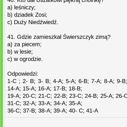
40. Kto dał Uszatkowi piękną choinkę?
a) leśniczy;
b) dziadek Zosi;
c) Duży Niedźwiedź.
41. Gdzie zamieszkał Świerszczyk zimą?
a) za piecem;
b) w lesie;
c) w ogrodzie.
Odpowiedzi:
1-C ; 2- B; 3- B; 4-A; 5-A; 6-B; 7-A; 8-A; 9-B
14-A; 15-A; 16-A; 17-B; 18-B;
19-A; 20-C; 21-C; 22-B; 23-C; 24-B; 25-A; 26-C
31-C; 32-A; 33-A; 34-A; 35-A;
36-C; 37-B; 38-A; 39-A; 40- C; 41-A