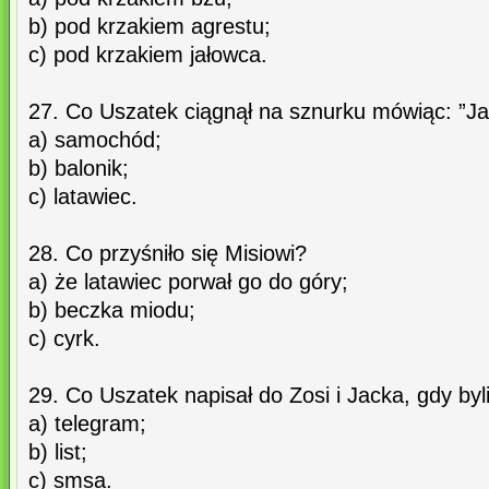
b) pod krzakiem agrestu;
c) pod krzakiem jałowca.
27. Co Uszatek ciągnął na sznurku mówiąc: ”J
a) samochód;
b) balonik;
c) latawiec.
28. Co przyśniło się Misiowi?
a) że latawiec porwał go do góry;
b) beczka miodu;
c) cyrk.
29. Co Uszatek napisał do Zosi i Jacka, gdy b
a) telegram;
b) list;
c) smsa.