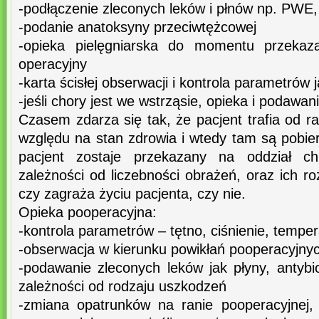
-podłączenie zleconych leków i płnów np. PWE
-podanie anatoksyny przeciwtężcowej
-opieka pielęgniarska do momentu przekaz
operacyjny
-karta ścisłej obserwacji i kontrola parametrów j
-jeśli chory jest we wstrząsie, opieka i podawa
Czasem zdarza się tak, że pacjent trafia od r
względu na stan zdrowia i wtedy tam są pobie
pacjent zostaje przekazany na oddział ch
zależności od liczebności obrażeń, oraz ich ro
czy zagraża życiu pacjenta, czy nie.
Opieka pooperacyjna:
-kontrola parametrów – tętno, ciśnienie, tempe
-obserwacja w kierunku powikłań pooperacyjny
-podawanie zleconych leków jak płyny, antybio
zależności od rodzaju uszkodzeń
-zmiana opatrunków na ranie pooperacyjnej, 