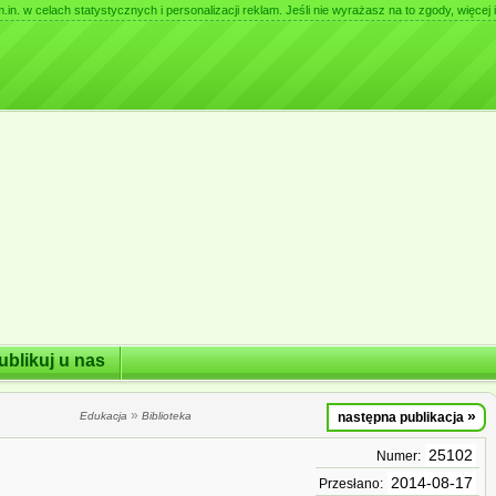
. w celach statystycznych i personalizacji reklam. Jeśli nie wyrażasz na to zgody, więcej i
ublikuj u nas
»
»
Edukacja
Biblioteka
następna publikacja
25102
Numer:
2014-08-17
Przesłano: