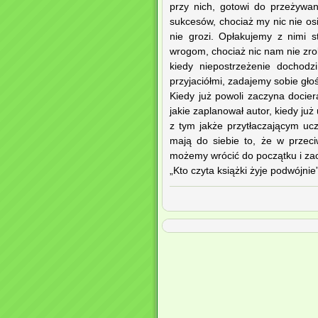
przy nich, gotowi do przeżywani
sukcesów, chociaż my nic nie os
nie grozi. Opłakujemy z nimi 
wrogom, chociaż nic nam nie zrobi
kiedy niepostrzeżenie dochod
przyjaciółmi, zadajemy sobie gło
Kiedy już powoli zaczyna docier
jakie zaplanował autor, kiedy ju
z tym jakże przytłaczającym uc
mają do siebie to, że w przec
możemy wrócić do początku i zac
„Kto czyta książki żyje podwójni