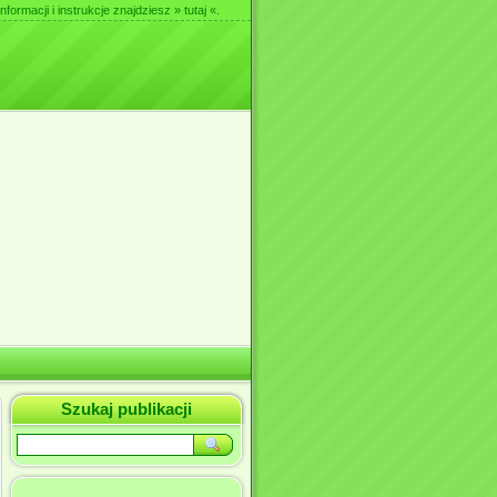
nformacji i instrukcje znajdziesz
» tutaj «
.
Szukaj publikacji