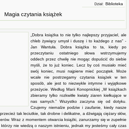
Biblioteka
Dział:
Magia czytania książek
„Dobra książka to nie tylko najlepszy przyjaciel, ale
chleb żywiący umysł i duszę i to każdego z nas" -
Jan Wantuła. Dobra książka to ta, kiedy po
przeczytaniu ostatniego słowa wstrzymujemy
oddech przez chwilę nie mogąc dopuścić do siebie
myśli, że to już koniec. Lecz by coś musiało mieć
swój koniec, musi najpierw mieć początek. Może
wcale nie postrzegamy czytania książek w ten
sposób, ale jest to niezwykle intymne i wyjątkowe
przeżycie. Według Marii Konopnickiej „W książkach
zbieramy tylko rozkwitłe kwiaty ziaren kiełkujące w
nas samych.” Wszystko zaczyna się od dotyku.
Czujemy niemalże podziw i zaufanie, kiedy nasze
przecież tak leciutkie, tak drobne i delikatne, a dźwigają ciężary słów,
haterów. Wraz z momentem otwarcia książki, zanurzamy się w zupełnie
, którzy nie wiedzą o naszym istnieniu, jednak my jesteśmy cały czas