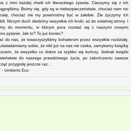
a z nimi każdej chwili ich literackiego żywota. Cieszymy się z ich
iągnęliśmy. Boimy się, gdy są w niebezpieczeństwie, chociaż nam nic
stratę, chociaż nie my powinniśmy być w żałobie. Źle życzymy ich
li. Niczym duch śledzimy wszystkie ich kroki, aż do ostatniej strony. I
zimy do momentu, w którym pora rozstać się z naszymi nowymi
śno pytanie: Jak to? To już koniec?
ać do nas, że towarzyszyliśmy bohaterom przez wszystkie rozdziały,
ż uświadamiamy sobie, że nikt już na nas nie czeka, zamykamy książkę
zuciem, że wszystko co dobre za szybko się kończy. Jednak książki
iwieństwie do naszego prawdziwego życia, po zakończeniu zawsze
ząć przygodę jeszcze raz...
e” - Umberto Eco.