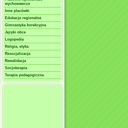
wychowawcze
Inne placówki
Edukacja regionalna
Gimnastyka korekcyjna
Języki obce
Logopedia
Religia, etyka
Resocjalizacja
Rewalidacja
Socjoterapia
Terapia pedagogiczna