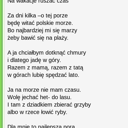
Na wakacje ruszać czas
Za dni kilka –o tej porze
będę witać polskie morze.
Bo najbardziej mi się marzy
żeby bawić się na plaży.
A ja chciałbym dotknąć chmury
i dlatego jadę w góry.
Razem z mamą, razem z tatą
w górach lubię spędzać lato.
Ja na morze nie mam czasu.
Wolę jechać het- do lasu.
I tam z dziadkiem zbierać grzyby
albo w rzece łowić ryby.
Dla mnie to najlepsza pora