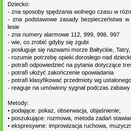
Dziecko:
- zna sposoby spędzania wolnego czasu w róż
- zna podstawowe zasady bezpieczeństwa w
lesie
- zna numery alarmowe 112, 999, 998, 997
- wie, co zrobić gdyby się zgubi
- posługuje się nazwami morze Bałtyckie, Tatry
- rozumie potrzebę opieki dorosłego nad dziec
- potrafi odpowiedzieć na pytania dotyczące tre
- potrafi ułożyć zakończenie opowiadania
- potrafi klasyfikować przedmioty wg ustalonego
- reaguje na umówiony sygnał podczas zabawy
Metody:
• podające: pokaz, obserwacja, objaśnienie;
• poszukujące: rozmowa, metoda zadań stawia
• ekspresywne: improwizacja ruchowa, muzycz