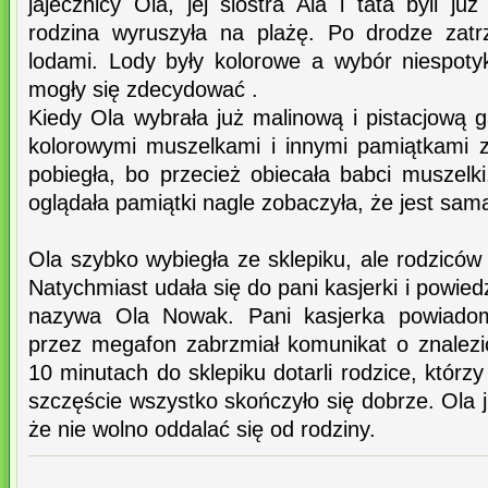
jajecznicy Ola, jej siostra Ala i tata byli ju
rodzina wyruszyła na plażę. Po drodze zatr
lodami. Lody były kolorowe a wybór niespotyk
mogły się zdecydować .
Kiedy Ola wybrała już malinową i pistacjową 
kolorowymi muszelkami i innymi pamiątkami z
pobiegła, bo przecież obiecała babci muszel
oglądała pamiątki nagle zobaczyła, że jest sam
Ola szybko wybiegła ze sklepiku, ale rodziców 
Natychmiast udała się do pani kasjerki i powiedz
nazywa Ola Nowak. Pani kasjerka powiadomi
przez megafon zabrzmiał komunikat o znalezi
10 minutach do sklepiku dotarli rodzice, którzy
szczęście wszystko skończyło się dobrze. Ola
że nie wolno oddalać się od rodziny.