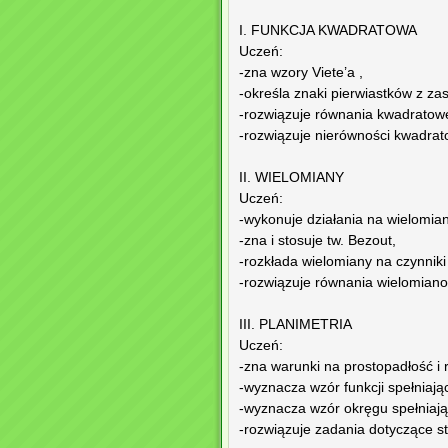
I. FUNKCJA KWADRATOWA
Uczeń:
-zna wzory Viete’a ,
-określa znaki pierwiastków z z
-rozwiązuje równania kwadratowe
-rozwiązuje nierówności kwadrat
II. WIELOMIANY
Uczeń:
-wykonuje działania na wielomia
-zna i stosuje tw. Bezout,
-rozkłada wielomiany na czynnik
-rozwiązuje równania wielomian
III. PLANIMETRIA
Uczeń:
-zna warunki na prostopadłość i 
-wyznacza wzór funkcji spełniają
-wyznacza wzór okręgu spełniają
-rozwiązuje zadania dotyczące st