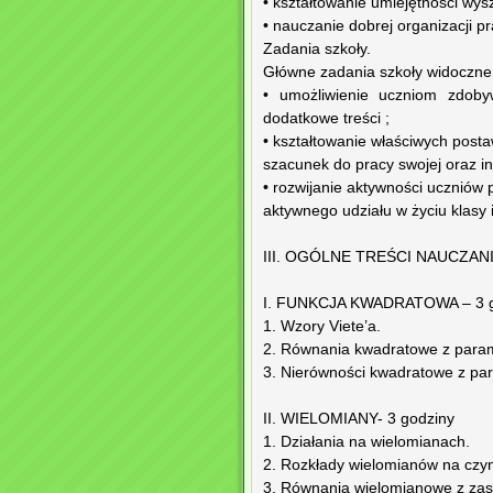
• kształtowanie umiejętności wy
• nauczanie dobrej organizacji pr
Zadania szkoły.
Główne zadania szkoły widoczne w 
• umożliwienie uczniom zdoby
dodatkowe treści ;
• kształtowanie właściwych posta
szacunek do pracy swojej oraz in
• rozwijanie aktywności uczniów
aktywnego udziału w życiu klasy i
III. OGÓLNE TREŚCI NAUCZANIA 
I. FUNKCJA KWADRATOWA – 3 g
1. Wzory Viete’a.
2. Równania kwadratowe z para
3. Nierówności kwadratowe z pa
II. WIELOMIANY- 3 godziny
1. Działania na wielomianach.
2. Rozkłady wielomianów na czyn
3. Równania wielomianowe z zas