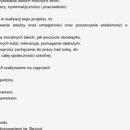
szukiwania swoich mocnych stron;
acy, systematyczności i pracowitości;
realizacji tego projektu, to:
wanie wiedzy oraz umiejętności oraz poszerzanie wiadomości o
w moralnych takich, jak poczucie obowiązku,
nych ludzi, tolerancja, pomaganie słabszym;
 poprzez zachęcanie do pracy nad sobą, do
 całej społeczności szkolnej.
realizowane na zajęciach:
odziny
metrem.
rametrem.
niki.
tosowaniem tw. Bezout.