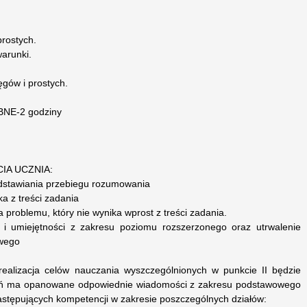
prostych.
warunki.
gów i prostych.
NE-2 godziny
IA UCZNIA:
edstawiania przebiegu rozumowania
ka z treści zadania
a problemu, który nie wynika wprost z treści zadania.
 i umiejętności z zakresu poziomu rozszerzonego oraz utrwalenie
owego
realizacja celów nauczania wyszczególnionych w punkcie II będzie
zeń ma opanowane odpowiednie wiadomości z zakresu podstawowego
astępujących kompetencji w zakresie poszczególnych działów: