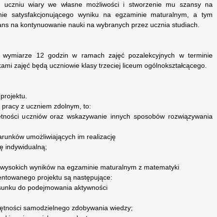
w uczniu wiary we własne możliwości i stworzenie mu szansy na
anie satysfakcjonującego wyniku na egzaminie maturalnym, a tym
ns na kontynuowanie nauki na wybranych przez ucznia studiach.
 wymiarze 12 godzin w ramach zajęć pozalekcyjnych w terminie
kami zajęć będą uczniowie klasy trzeciej liceum ogólnokształcącego.
projektu.
 pracy z uczniem zdolnym, to:
jętności uczniów oraz wskazywanie innych sposobów rozwiązywania
runków umożliwiających im realizację
ę indywidualną;
e wysokich wyników na egzaminie maturalnym z matematyki
ntowanego projektu są następujące:
osunku do podejmowania aktywności
jętności samodzielnego zdobywania wiedzy;