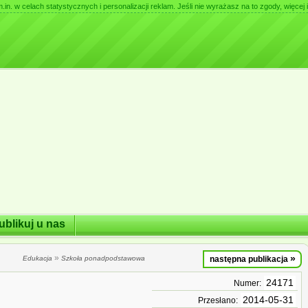
. w celach statystycznych i personalizacji reklam. Jeśli nie wyrażasz na to zgody, więcej i
ublikuj u nas
»
»
Edukacja
Szkoła ponadpodstawowa
następna publikacja
24171
Numer:
2014-05-31
Przesłano: