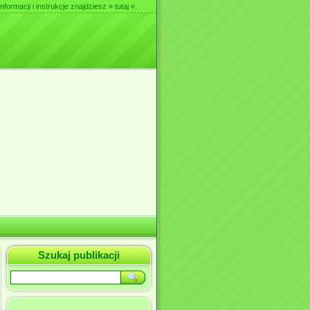
nformacji i instrukcje znajdziesz
» tutaj «
.
Szukaj publikacji