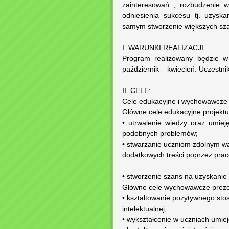
zainteresowań , rozbudzenie 
odniesienia sukcesu tj. uzysk
samym stworzenie większych sza
I. WARUNKI REALIZACJI
Program realizowany będzie w
październik – kwiecień. Uczestni
II. CELE:
Cele edukacyjne i wychowawcze 
Główne cele edukacyjne projektu
• utrwalenie wiedzy oraz umie
podobnych problemów;
• stwarzanie uczniom zdolnym wa
dodatkowych treści poprzez prac
• stworzenie szans na uzyskani
Główne cele wychowawcze preze
• kształtowanie pozytywnego st
intelektualnej;
• wykształcenie w uczniach umie