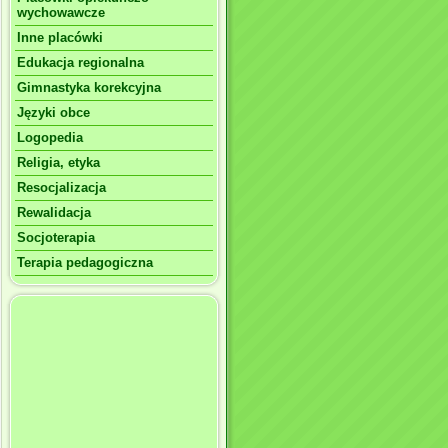
wychowawcze
Inne placówki
Edukacja regionalna
Gimnastyka korekcyjna
Języki obce
Logopedia
Religia, etyka
Resocjalizacja
Rewalidacja
Socjoterapia
Terapia pedagogiczna