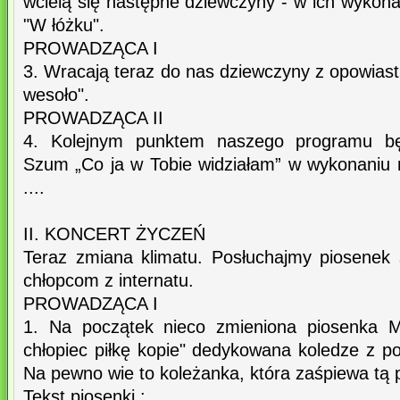
wcielą się następne dziewczyny - w ich wykon
"W łóżku".
PROWADZĄCA I
3. Wracają teraz do nas dziewczyny z opowia
wesoło".
PROWADZĄCA II
4. Kolejnym punktem naszego programu bę
Szum „Co ja w Tobie widziałam” w wykonaniu n
....
II. KONCERT ŻYCZEŃ
Teraz zmiana klimatu. Posłuchajmy piosenek
chłopcom z internatu.
PROWADZĄCA I
1. Na początek nieco zmieniona piosenka Ma
chłopiec piłkę kopie" dedykowana koledze z pok
Na pewno wie to koleżanka, która zaśpiewa tą 
Tekst piosenki.: