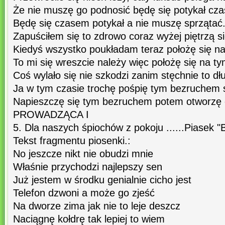
Że nie muszę go podnosić będę się potykał cz
Będę się czasem potykał a nie muszę sprzątać
Zapuściłem się to zdrowo coraz wyżej piętrzą si
Kiedyś wszystko poukładam teraz położę się n
To mi się wreszcie należy więc położę się na ty
Coś wylało się nie szkodzi zanim stęchnie to dł
Ja w tym czasie trochę pośpię tym bezruchem 
Napieszczę się tym bezruchem potem otworzę 
PROWADZĄCA I
5. Dla naszych śpiochów z pokoju ......Piasek 
Tekst fragmentu piosenki.:
No jeszcze nikt nie obudzi mnie
Właśnie przychodzi najlepszy sen
Już jestem w środku genialnie cicho jest
Telefon dzwoni a może go zjeść
Na dworze zima jak nie to leje deszcz
Naciągnę kołdrę tak lepiej to wiem