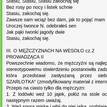
Stasiu, Stasiu, Stasiu zakochaj się
Bez rosy po nocy i listek schnie
Stasiu, zakochaj się.
Zawsze sam wciąż bez dam, jak to pojąć mam
Uroczej Iwonce N. odebrałeś sen
Jak pąki Iwonki jagody dwie
Stasiu, zakochaj się.
III. O MĘŻCZYZNACH NA WESOŁO cz.2
PROWADZĄCA II
Powszechnie wiadomo, że mężczyźni są najle
stereotypowemu stwierdzeniu postanowiła zad
która przedstawi zasłyszaną przez sieb
SZARLOTKA” (zmodyfikowany materiał z intern
Przepis na ciasto tylko dla mężczyzn:
1. Z lodówki weź 10 jajek, połóż na stole oc
następnym razem uważaj.
2. Weź sporą miskę i wbij do niej jajka, rozbijaj