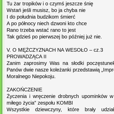
Tu żar tropików i o czymś jeszcze śnię
Wstań jeśli musisz, bo ja chyba nie
I do południa budzikom śmierć
A po północy niech dzwoni kto chce
Rano trzeba wstać rano to jest
Tak gdzieś po pierwszej bo później już nie.
V. O MĘŻCZYZNACH NA WESOŁO – cz.3
PROWADZĄCA II
Zanim zaprosimy Was na słodki poczęstunek
Panów dwie nasze koleżanki przedstawią „Imp
Moralnego Niepokoju.
ZAKOŃCZENIE
Życzenia i wręczenie drobnych upominków w 
miłego życia” zespołu KOMBI
Wszystkie dziewczyny, które brały udz