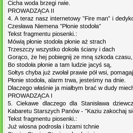
Cicha woda brzegi rwie.
PROWADZĄCA II
4. A teraz nasz internetowy "Fire man" i dedy
Czesława Niemena "Płonie stodoła"
Tekst fragmentu piosenki.:
Mówią płonie stodoła płonie aż strach
Trzeszczy wszystko dokoła ściany i dach
Gorąco, że hej pobiegnij ze mną szkoda czasu,
Bo stodoła płonie a tam ludzie jacyś są,
Sołtys chyba już zwołał prawie pół wsi, pomagaj 
Płonie stodoła, alarm trwa, jesteśmy na dnie.
Dlaczego właśnie ja miałbym brać w dudy miec
PROWADZĄCA I
5. Ciekawe dlaczego dla Stanisława dziewc
Kabaretu Starszych Panów - "Kaziu zakochaj si
Tekst fragmentu piosenki.:
Już wiosna podrosła i bzami tchnie