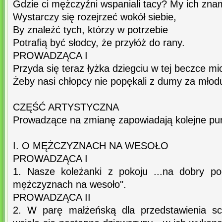
Gdzie ci mężczyźni wspaniali tacy? My ich zna
Wystarczy się rozejrzeć wokół siebie,
By znaleźć tych, którzy w potrzebie
Potrafią być słodcy, że przyłóż do rany.
PROWADZĄCA I
Przyda się teraz łyżka dziegciu w tej beczce mi
Żeby nasi chłopcy nie popękali z dumy za młod
CZĘŚĆ ARTYSTYCZNA
Prowadzące na zmianę zapowiadają kolejne pu
I. O MĘŻCZYZNACH NA WESOŁO
PROWADZĄCA I
1. Nasze koleżanki z pokoju ...na dobry p
mężczyznach na wesoło".
PROWADZĄCA II
2. W parę małżeńską dla przedstawienia sc