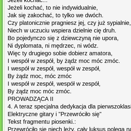
Jeżeli kochać...
Jeżeli kochać, to nie indywidualnie,
Jak się zakochać, to tylko we dwóch.
Czy platonicznie pragniesz jej, czy już sypialnie,
Niech w uczuciu wspiera dzielnie cię druh.
Bo pojedynczo się z dziewczyną nie upora,
Ni dyplomata, ni mędrzec, ni wódz.
Więc ty drugiego sobie dobierz amatora,
I wespół w zespół, by żądz moc móc zmóc.
I wespół w zespół, wespół w zespół,
By żądz moc, móc zmóc
I wespół w zespół, wespół w zespół,
By żądz moc móc zmóc.
PROWADZĄCA II
4. A teraz specjalna dedykacja dla pierwszoklas
Elektryczne gitary i "Przewróciło się"
Tekst fragmentu piosenki.:
Przewróciło się niech leży, cały luksus polega 