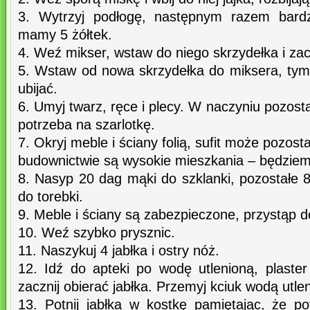
3. Wytrzyj podłogę, następnym razem bardz
mamy 5 żółtek.
4. Weź mikser, wstaw do niego skrzydełka i zaczn
5. Wstaw od nowa skrzydełka do miksera, tym
ubijać.
6. Umyj twarz, ręce i plecy. W naczyniu pozostał
potrzeba na szarlotkę.
7. Okryj meble i ściany folią, sufit może pozost
budownictwie są wysokie mieszkania – będzi
8. Nasyp 20 dag mąki do szklanki, pozostałe 
do torebki.
9. Meble i ściany są zabezpieczone, przystąp 
10. Weź szybko prysznic.
11. Naszykuj 4 jabłka i ostry nóż.
12. Idź do apteki po wodę utlenioną, plaste
zacznij obierać jabłka. Przemyj kciuk wodą utle
13. Potnij jabłka w kostkę pamiętając, że po