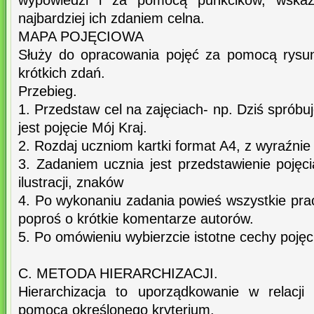
wypowiedzi i za pomocą punkcików, wskazuj
najbardziej ich zdaniem celna.
MAPA POJĘCIOWA
Służy do opracowania pojęć za pomocą rysun
krótkich zdań.
Przebieg.
1. Przedstaw cel na zajęciach- np. Dziś sprób
jest pojęcie Mój Kraj.
2. Rozdaj uczniom kartki format A4, z wyraźn
3. Zadaniem ucznia jest przedstawienie pojęci
ilustracji, znaków
4. Po wykonaniu zadania powieś wszystkie pra
poproś o krótkie komentarze autorów.
5. Po omówieniu wybierzcie istotne cechy pojęc
C. METODA HIERARCHIZACJI.
Hierarchizacja to uporządkowanie w relacji
pomocą określonego kryterium.