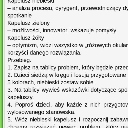
Kapelusz niebieski
– analiza procesu, dyrygent, przewodniczący dys
spotkanie
Kapelusz zielony
– możliwości, innowator, wskazuje pomysły
Kapelusz żółty
– optymizm, widzi wszystko w „różowych okulara
korzyści danego rozwiązania.
Przebieg.
1. Zapisz na tablicy problem, który będzie prze
2. Dzieci siedzą w kręgu i losują przygotowane
5 kolorach, niebieski zostaw sobie.
3. Na tablicy wywieś wskazówki dotyczące sp
kapeluszy.
4. Poproś dzieci, aby każde z nich przygot
wylosowanego stanowiska.
5. Włóż niebieski kapelusz i rozpocznij zabawę
chcemy rozwiązać pewien problem, który ni