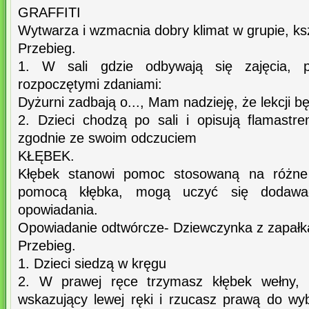
GRAFFITI
Wytwarza i wzmacnia dobry klimat w grupie, ksz
Przebieg.
1. W sali gdzie odbywają się zajęcia, p
rozpoczętymi zdaniami:
Dyżurni zadbają o..., Mam nadzieję, że lekcji będ
2. Dzieci chodzą po sali i opisują flamast
zgodnie ze swoim odczuciem
KŁĘBEK.
Kłębek stanowi pomoc stosowaną na różne
pomocą kłębka, mogą uczyć się dodawać
opowiadania.
Opowiadanie odtwórcze- Dziewczynka z zapałk
Przebieg.
1. Dzieci siedzą w kręgu
2. W prawej ręce trzymasz kłębek wełny, n
wskazujący lewej ręki i rzucasz prawą do w