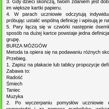
3. Gdy dzieci skończą, twoim zdaniem jest dobr
im większe kartki papieru.
4. W parach uczniowie odczytują indywidual
próbując ustalić wspólną definicję i wpisują je n
5. Pary łączą się w czwórki następnie ósem
sposób na dużej kartce powstaje jedna definic
grupę.
BURZA MÓZGÓW
Metoda ta opiera się na podawaniu różnych sko
Przebieg.
1. Zapisz na plakacie lub tablicy propozycje defin
Zabawa to:
Radość
Śmiech
Taniec
Muzyka
2. Po wyczerpaniu pomysłów uczniowie 