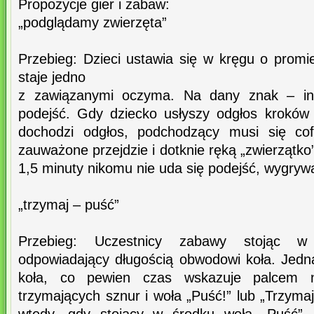
Propozycje gier i zabaw:
„podglądamy zwierzęta”
Przebieg: Dzieci ustawia się w kręgu o prom
staje jedno
z zawiązanymi oczyma. Na dany znak – inne
podejść. Gdy dziecko usłyszy odgłos kroków
dochodzi odgłos, podchodzący musi się cof
zauważone przejdzie i dotknie ręką „zwierzątko
1,5 minuty nikomu nie uda się podejść, wygryw
„trzymaj – puść”
Przebieg: Uczestnicy zabawy stojąc w
odpowiadający długością obwodowi koła. Jedn
koła, co pewien czas wskazuje palcem 
trzymających sznur i woła „Puść!” lub „Trzyma