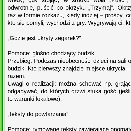
wtedy, gdy stojący w środku woła „Puść”, 
odwrotnie, puścić po okrzyku „Trzymaj”. Okrz
raz w formie rozkazu, kiedy indziej – prośby, co
kto się pomyli, wychodzi z gry. Wygrywają ci, k
„Gdzie jest ukryty zegarek?”
Pomoce: głośno chodzący budzik.
Przebieg: Podczas nieobecności dzieci na sal
budzik. Kto pierwszy znajdzie miejsce ukrycia
razem.
Uwagi o realizacji: można schować np. grając
odgadywać, do których drzwi stuka gość (jeśl
to warunki lokalowe);
„teksty do powtarzania”
Pomoce: rymowane teksty zawierające onomat