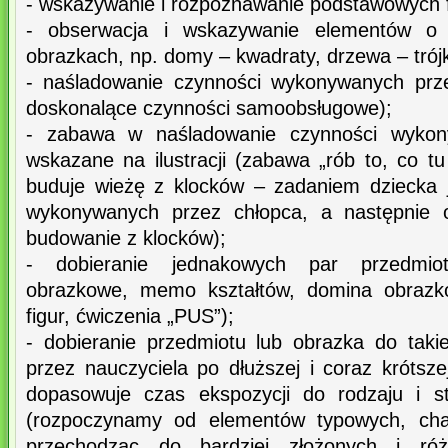
- wskazywanie i rozpoznawanie podstawowych 
- obserwacja i wskazywanie elementów o 
obrazkach, np. domy – kwadraty, drzewa – trójką
- naśladowanie czynności wykonywanych prz
doskonalące czynności samoobsługowe);
- zabawa w naśladowanie czynności wykon
wskazane na ilustracji (zabawa „rób to, co tu
buduje wieżę z klocków – zadaniem dziecka j
wykonywanych przez chłopca, a następnie o
budowanie z klocków);
- dobieranie jednakowych par przedmi
obrazkowe, memo kształtów, domina obrazk
figur, ćwiczenia „PUS”);
- dobieranie przedmiotu lub obrazka do ta
przez nauczyciela po dłuższej i coraz krótsze
dopasowuje czas ekspozycji do rodzaju i st
(rozpoczynamy od elementów typowych, char
przechodząc do bardziej złożonych i róż