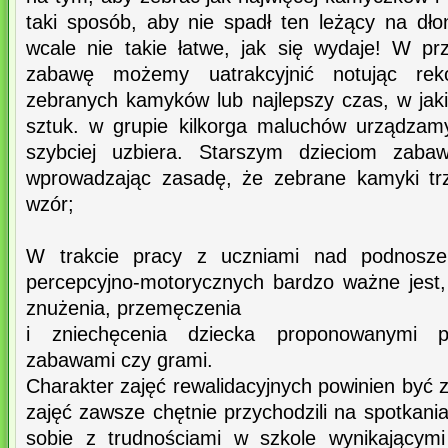
taki sposób, aby nie spadł ten leżący na dło
wcale nie takie łatwe, jak się wydaje! W p
zabawę możemy uatrakcyjnić notując reko
zebranych kamyków lub najlepszy czas, w jak
sztuk. w grupie kilkorga maluchów urządzam
szybciej uzbiera. Starszym dzieciom zaba
wprowadzając zasadę, że zebrane kamyki tr
wzór;
W trakcie pracy z uczniami nad podnoszen
percepcyjno-motorycznych bardzo ważne jest
znużenia, przemęczenia
i zniechęcenia dziecka proponowanymi p
zabawami czy grami.
Charakter zajęć rewalidacyjnych powinien być
zajęć zawsze chętnie przychodzili na spotkani
sobie z trudnościami w szkole wynikającymi