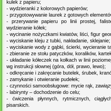
kulek z papieru;
- wydzieranki z kolorowych papierów;
- przygotowywanie laurek z gotowych elementó
- przerywanie papieru po linii prostej, falist
wydzieranie kółek;
- wycinanie nożyczkami kwiatów, liści, figur geo
- wyciskanie kleju z tubki, nakładanie, sklejanie;
- wyciskanie wody z gąbki, ścierki, wycieranie ta
- zbieranie ze stołu patyczków, koralików, karte
- układanie kółeczek na kołkach w linii poziome
wg instrukcji słownej (góra, dół, prawo, lewo);
- odkręcanie i zakręcanie butelek, śrubek, kran
- zamykanie i otwieranie pudełek;
- czynności samoobsługowe: mycie rąk, zawiązy
- labirynty – dochodzenie do celu;
- ćwiczenia płynnych, rytmicznych, ciągły
pisarskich.