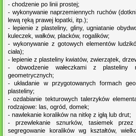
- chodzenie po linii prostej;
- wykonywanie naprzemiennych ruchów (dotknij
lewą ręką prawej łopatki, itp.);
- lepienie z plasteliny, gliny, ugniatanie ob
kuleczek, wałków, placków, rogalików;
- wykonywanie z gotowych elementów ludzikó
ciała);
- lepienie z plasteliny kwiatów, zwierzątek, dr
- obwodzenie wałeczkami z plasteliny 
geometrycznych;
- układanie w przygotowanych formach geo
plasteliny;
- ozdabianie tekturowych talerzyków elementa
rodzajowe: las, ogród, domek;
- nawlekanie koralików na nitkę z igłą lub drut;
- przewlekanie sznurków, tasiemek przez
segregowanie koralików wg kształtów, wielko