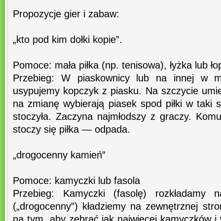
Propozycje gier i zabaw:
„kto pod kim dołki kopie”.
Pomoce: mała piłka (np. tenisowa), łyżka lub ło
Przebieg: W piaskownicy lub na innej w mi
usypujemy kopczyk z piasku. Na szczycie umie
na zmianę wybierają piasek spod piłki w taki s
stoczyła. Zaczyna najmłodszy z graczy. Komu
stoczy się piłka — odpada.
„drogocenny kamień”
Pomoce: kamyczki lub fasola
Przebieg: Kamyczki (fasolę) rozkładamy 
(„drogocenny”) kładziemy na zewnętrznej stro
na tym, aby zebrać jak najwięcej kamyczków i