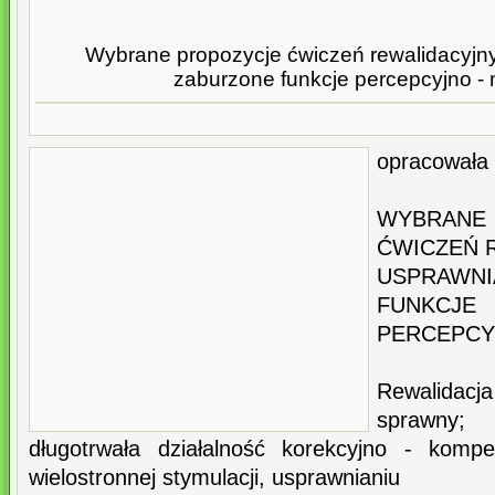
Wybrane propozycje ćwiczeń rewalidacyjn
zaburzone funkcje percepcyjno -
opracowała
WYBRA
ĆWICZEŃ 
USPRAWNI
FUNKCJE
PERCEPCY
Rewalidacj
sprawny;
długotrwała działalność korekcyjno - komp
wielostronnej stymulacji, usprawnianiu