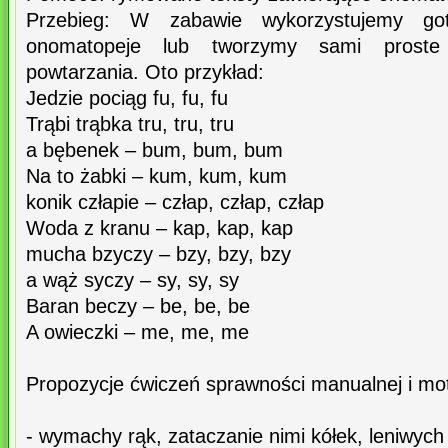
Przebieg: W zabawie wykorzystujemy got
onomatopeje lub tworzymy sami prost
powtarzania. Oto przykład:
Jedzie pociąg fu, fu, fu
Trąbi trąbka tru, tru, tru
a bębenek – bum, bum, bum
Na to żabki – kum, kum, kum
konik człapie – człap, człap, człap
Woda z kranu – kap, kap, kap
mucha bzyczy – bzy, bzy, bzy
a wąż syczy – sy, sy, sy
Baran beczy – be, be, be
A owieczki – me, me, me
Propozycje ćwiczeń sprawności manualnej i mot
- wymachy rąk, zataczanie nimi kółek, leniwyc