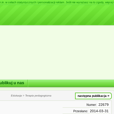
. w celach statystycznych i personalizacji reklam. Jeśli nie wyrażasz na to zgody, więcej i
ublikuj u nas
»
»
Edukacja
Terapia pedagogiczna
następna publikacja
22679
Numer:
2014-03-31
Przesłano: