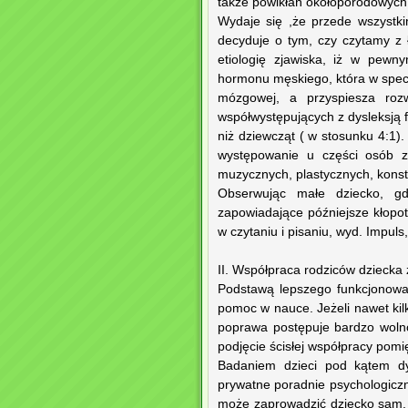
także powikłań okołoporodowych j
Wydaje się ,że przede wszystk
decyduje o tym, czy czytamy z 
etiologię zjawiska, iż w pewn
hormonu męskiego, która w specy
mózgowej, a przyspiesza rozwó
współwystępujących z dysleksją 
niż dziewcząt ( w stosunku 4:1
występowanie u części osób z 
muzycznych, plastycznych, konst
Obserwując małe dziecko, gdy
zapowiadające późniejsze kłopot
w czytaniu i pisaniu, wyd. Impuls
II. Współpraca rodziców dziecka 
Podstawą lepszego funkcjonowan
pomoc w nauce. Jeżeli nawet kil
poprawa postępuje bardzo wolno
podjęcie ścisłej współpracy pomię
Badaniem dzieci pod kątem dys
prywatne poradnie psychologiczn
może zaprowadzić dziecko sam, 