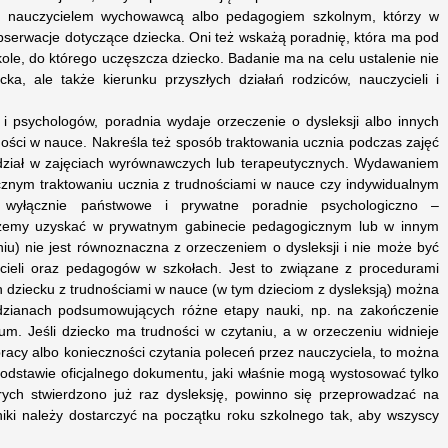
z nauczycielem wychowawcą albo pedagogiem szkolnym, którzy w
 obserwacje dotyczące dziecka. Oni też wskażą poradnię, która ma pod
kole, do którego uczęszcza dziecko. Badanie ma na celu ustalenie nie
ecka, ale także kierunku przyszłych działań rodziców, nauczycieli i
i psychologów, poradnia wydaje orzeczenie o dysleksji albo innych
ości w nauce. Nakreśla też sposób traktowania ucznia podczas zajęć
udział w zajęciach wyrównawczych lub terapeutycznych. Wydawaniem
tycznym traktowaniu ucznia z trudnościami w nauce czy indywidualnym
 wyłącznie państwowe i prywatne poradnie psychologiczno –
ożemy uzyskać w prywatnym gabinecie pedagogicznym lub w innym
niu) nie jest równoznaczna z orzeczeniem o dysleksji i nie może być
ieli oraz pedagogów w szkołach. Jest to związane z procedurami
 dziecku z trudnościami w nauce (w tym dzieciom z dysleksją) można
zianach podsumowujących różne etapy nauki, np. na zakończenie
um. Jeśli dziecko ma trudności w czytaniu, a w orzeczeniu widnieje
racy albo konieczności czytania poleceń przez nauczyciela, to można
podstawie oficjalnego dokumentu, jaki właśnie mogą wystosować tylko
órych stwierdzono już raz dysleksję, powinno się przeprowadzać na
iki należy dostarczyć na początku roku szkolnego tak, aby wszyscy