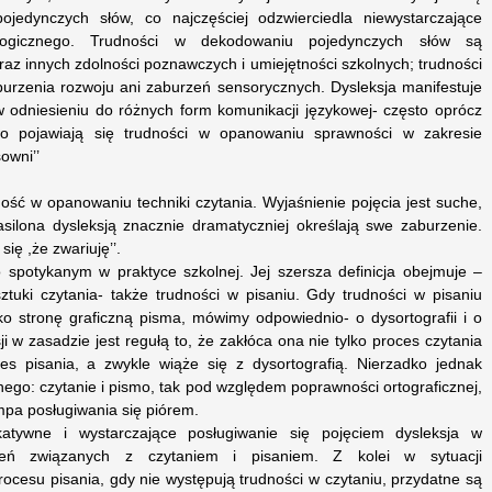
jedynczych słów, co najczęściej odzwierciedla niewystarczające
ologicznego. Trudności w dekodowaniu pojedynczych słów są
raz innych zdolności poznawczych i umiejętności szkolnych; trudności
burzenia rozwoju ani zaburzeń sensorycznych. Dysleksja manifestuje
w odniesieniu do różnych form komunikacji językowej- często oprócz
wo pojawiają się trudności w opanowaniu sprawności w zakresie
owni’’
dność w opanowaniu techniki czytania. Wyjaśnienie pojęcia jest suche,
ilona dysleksją znacznie dramatyczniej określają swe zaburzenie.
ię ,że zwariuję’’.
o spotykanym w praktyce szkolnej. Jej szersza definicja obejmuje –
tuki czytania- także trudności w pisaniu. Gdy trudności w pisaniu
ylko stronę graficzną pisma, mówimy odpowiednio- o dysortografii i o
ji w zasadzie jest regułą to, że zakłóca ona nie tylko proces czytania
ces pisania, a zwykle wiąże się z dysortografią. Nierzadko jednak
nego: czytanie i pismo, tak pod względem poprawności ortograficznej,
tempa posługiwania się piórem.
atywne i wystarczające posługiwanie się pojęciem dysleksja w
zeń związanych z czytaniem i pisaniem. Z kolei w sytuacji
ocesu pisania, gdy nie występują trudności w czytaniu, przydatne są