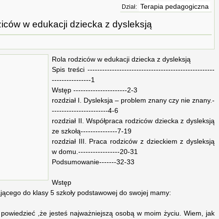
Terapia pedagogiczna
Dział:
iców w edukacji dziecka z dysleksją
Rola rodziców w edukacji dziecka z dysleksją
Spis treści ----------------------------------------------------
----------------1
Wstęp ----------------------2-3
rozdział I. Dysleksja – problem znany czy nie znany.-
-----------------------4-6
rozdział II. Współpraca rodziców dziecka z dysleksją
ze szkołą---------------7-19
rozdział III. Praca rodziców z dzieckiem z dysleksją
w domu.-----------------20-31
Podsumowanie-------32-33
Wstęp
zającego do klasy 5 szkoły podstawowej do swojej mamy:
 powiedzieć ,że jesteś najważniejszą osobą w moim życiu. Wiem, jak