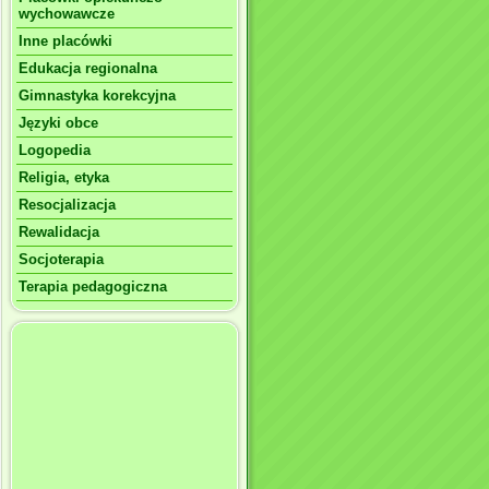
wychowawcze
Inne placówki
Edukacja regionalna
Gimnastyka korekcyjna
Języki obce
Logopedia
Religia, etyka
Resocjalizacja
Rewalidacja
Socjoterapia
Terapia pedagogiczna