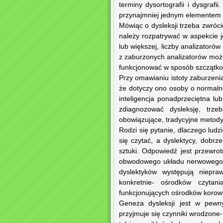
terminy dysortografii i dysgrafi
przynajmniej jednym elementem t
Mówiąc o dysleksji trzeba zwróci
należy rozpatrywać w aspekcie j
lub większej, liczby analizatoró
z zaburzonych analizatorów może
funkcjonować w sposób szczątko
Przy omawianiu istoty zaburzenia
że dotyczy ono osoby o normalnej,
inteligencja ponadprzeciętna lub
zdiagnozować dysleksję, tr
obowiązujące, tradycyjne metody
Rodzi się pytanie, dlaczego lud
się czytać, a dyslektycy, dobrz
sztuki. Odpowiedź jest przewrot
obwodowego układu nerwowego),
dyslektyków występują niepr
konkretnie- ośrodków czytani
funkcjonujących ośrodków korow
Geneza dysleksji jest w pewn
przyjmuje się czynniki wrodzone-