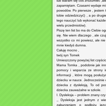
lub staram się coś zrozumieć ,al
zapamiętam. Czasami wydaje mi 
powodów. Po pierwsze , jestem 
tobie odziedziczyć) , a po drugi
tego nauczyć lub wykonać każde 
wielu przedmiotów).
Piszę ten list bo ma do Ciebie
się. Nie wiem dlaczego , ale czu
wszystko co mi powiesz, ale nie
mnie kiedyś dumna.
Całuję mocno ,
twój syn Tomek
Umieszczony powyżej list częścio
Mama Tomka , podobnie jak inni
pomocy i wsparcia ze strony i
informacji , które mogą posłuż
dziecku w nauce. Jednocześnie c
dziecka z dysleksją. To od po
dziecka zauważalne w szkole.
I. Dysleksja – problem znany czy
,, Dysleksja jest jednym z wi
zaburzeniem o podłożu język