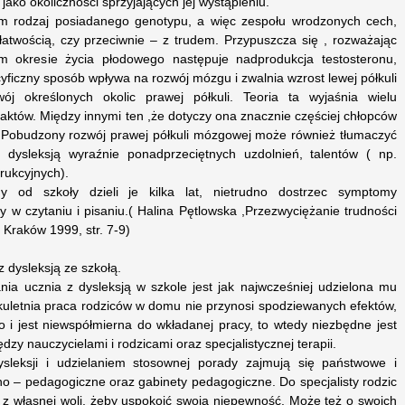
ako okoliczności sprzyjających jej wystąpieniu.
im rodzaj posiadanego genotypu, a więc zespołu wrodzonych cech,
łatwością, czy przeciwnie – z trudem. Przypuszcza się , rozważając
ym okresie życia płodowego następuje nadprodukcja testosteronu,
ficzny sposób wpływa na rozwój mózgu i zwalnia wzrost lewej półkuli
j określonych okolic prawej półkuli. Teoria ta wyjaśnia wielu
faktów. Między innymi ten ,że dotyczy ona znacznie częściej chłopców
). Pobudzony rozwój prawej półkuli mózgowej może również tłumaczyć
dysleksją wyraźnie ponadprzeciętnych uzdolnień, talentów ( np.
rukcyjnych).
 od szkoły dzieli je kilka lat, nietrudno dostrzec symptomy
y w czytaniu i pisaniu.( Halina Pętlowska ,Przezwyciężanie trudności
, Kraków 1999, str. 7-9)
z dysleksją ze szkołą.
ia ucznia z dysleksją w szkole jest jak najwcześniej udzielona mu
kuletnia praca rodziców w domu nie przynosi spodziewanych efektów,
 i jest niewspółmierna do wkładanej pracy, to wtedy niezbędne jest
dzy nauczycielami i rodzicami oraz specjalistycznej terapii.
leksji i udzielaniem stosownej porady zajmują się państwowe i
o – pedagogiczne oraz gabinety pedagogiczne. Do specjalisty rodzic
z własnej woli, żeby uspokoić swoją niepewność. Może też o swoich