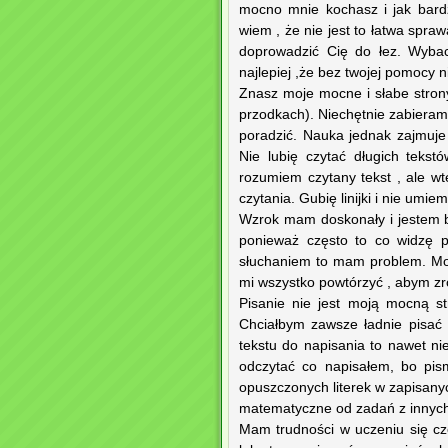
mocno mnie kochasz i jak bard
wiem , że nie jest to łatwa spra
doprowadzić Cię do łez. Wybac
najlepiej ,że bez twojej pomocy n
Znasz moje mocne i słabe strony
przodkach). Niechętnie zabieram 
poradzić. Nauka jednak zajmuje
Nie lubię czytać długich teks
rozumiem czytany tekst , ale wt
czytania. Gubię linijki i nie umie
Wzrok mam doskonały i jestem ba
ponieważ często to co widzę p
słuchaniem to mam problem. Może 
mi wszystko powtórzyć , abym zro
Pisanie nie jest moją mocną st
Chciałbym zawsze ładnie pisać i
tekstu do napisania to nawet n
odczytać co napisałem, bo pism
opuszczonych literek w zapisany
matematyczne od zadań z innyc
Mam trudności w uczeniu się c