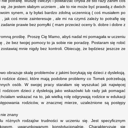
e nie potrafię. Muszę ćwiczyć i powtarzać chyba ze sto razy zanim coś
się ,że jestem słabym uczniem , ale to nie może być prawdą z dwóch
twoim synem, a ty byłaś bardzo zdolną uczennicą ( coś musiałem po
e , jak coś mnie zainteresuje , ale mi na czymś zależy to potrafię się
zadanie prawie bez pomyłki ( mam przecież oceny b. dobre i dobre z
 ogromną prośbę. Proszę Cię Mamo, abyś nadal mi pomagała w uczeniu
ję , że bez twojej pomocy to ja sobie nie poradzę. Postaram się robić
 zostawiaj mnie nigdy bez kontroli. Obiecuję, że będziesz jeszcze ze
wo obrazuje skalę problemów z jakimi borykają się dzieci z dysleksją.
 rodzice dzieci, które mają podobne problemy co Tomek potrzebują
nnych osób. W swojej pracy starałam się wyszukać jak najwięcej
yć rodzicom dzieci z dysleksją jako wskazówki lub rady jak pomagać
hciałam wskazać na to, jak wielką rolę odgrywają rodzice w edukacji
stępowania rodziców, w znacznej mierze, uzależnione są postępy
 nie znany
elu różnych rodzajów trudności w uczeniu się. Jest specyficznym
owym, uwarunkowanym konstytucjonalnie. Charakteryzuje się