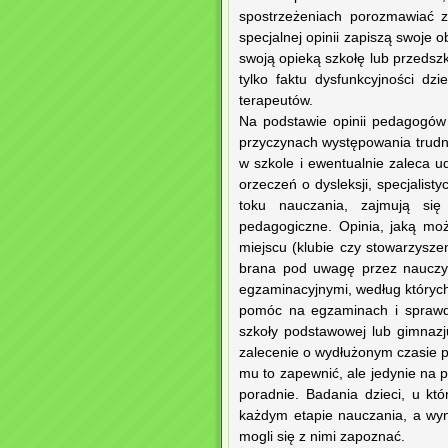
spostrzeżeniach porozmawiać 
specjalnej opinii zapiszą swoje
swoją opieką szkołę lub przedsz
tylko faktu dysfunkcyjności dzi
terapeutów.
Na podstawie opinii pedagogów 
przyczynach występowania trudn
w szkole i ewentualnie zaleca 
orzeczeń o dysleksji, specjalis
toku nauczania, zajmują się
pedagogiczne. Opinia, jaką m
miejscu (klubie czy stowarzysze
brana pod uwagę przez nauczyc
egzaminacyjnymi, według których
pomóc na egzaminach i sprawd
szkoły podstawowej lub gimnazj
zalecenie o wydłużonym czasie p
mu to zapewnić, ale jedynie na 
poradnie. Badania dzieci, u kt
każdym etapie nauczania, a wyn
mogli się z nimi zapoznać.