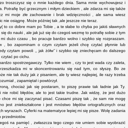
zo troszczysz się o mnie każdego dnia. Sama mnie wychowujesz i
wa. Potrafię być grzecznym i miłym dzieckiem , ale zdarza mi się także
z mi moje złe zachowanie i brak wdzięczności , ale sama wiesz
ic nie osiągnę. Może później tak ,ale jeszcze nie teraz.
( to co dobre mam po Tobie , a te słabe to chyba po jakiś sławnych
się do nauki , ale jak już się do czegoś wezmę to potrafię sobie z tym
 mi dużo czasu , bo pracuje bardzo wolno i szybko się rozpraszam.
tów , bo zapominam o czym czytam jeżeli chcę czytać płynnie lub
edy czytam powoli ,, jak żółw’’ i szybko się zniechęcam do dalszego
m czytać po cichu.
rdzo spostrzegawczy. Tylko nie wiem , czy to jest wada czy zaleta,
rzeszkadza mi w skoncentrowaniu się nad tym, co słyszę. Bo ze
nie tak duży jak z pisaniem, ale ty wiesz najlepiej, ile razy trzeba
zumiał , zapamiętał i powtórzył.
roną, chociaż jak się postaram, to piszę prawie tak ładnie jak Ty.
 nie robić błędów, ale to jest takie trudne. Jak widzę, że jest dużo
ie chce mi się zaczynać pisać. Czasami piszę tak , że sam nie mogę
o jest zniekształcone i jest mnóstwo błędów ortograficznych oraz
ch wyrazach. Cyferki na matematyce lepiej mi się pisze. Wolę zadania
h przedmiotów.
zegoś na pamięć , zwłaszcza tego czego nie umiem sobie wyobrazić