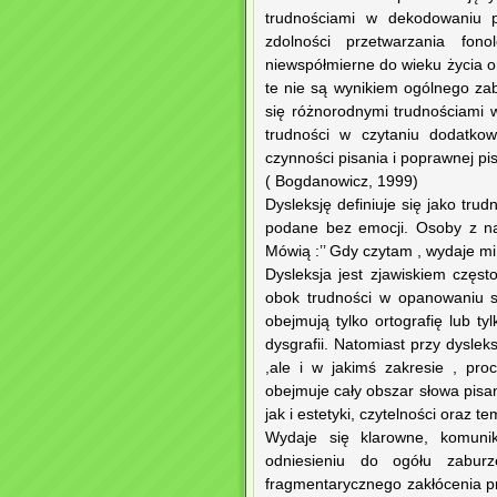
trudnościami w dekodowaniu po
zdolności przetwarzania fon
niewspółmierne do wieku życia o
te nie są wynikiem ogólnego za
się różnorodnymi trudnościami 
trudności w czytaniu dodatko
czynności pisania i poprawnej pis
( Bogdanowicz, 1999)
Dysleksję definiuje się jako tru
podane bez emocji. Osoby z nas
Mówią :’’ Gdy czytam , wydaje mi s
Dysleksja jest zjawiskiem częst
obok trudności w opanowaniu sz
obejmują tylko ortografię lub t
dysgrafii. Natomiast przy dysleks
,ale i w jakimś zakresie , pro
obejmuje cały obszar słowa pisa
jak i estetyki, czytelności oraz 
Wydaje się klarowne, komunik
odniesieniu do ogółu zabur
fragmentarycznego zakłócenia pr