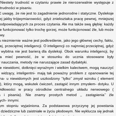
i. Niestety trudność w czytaniu prawie że nierozerwalnie występuje z
rudności w pisaniu.
ć uwagę, że nie jest to zagadnienie jednorodne i statyczne. Dysleksje
ej jakby trójwymiarowości, gdyż zniekształca pracę pewnej, mniejszej
w odpowiadających za proces czytania. Ale ma także swą głębię: każdy
 funkcjonować tylko trochę gorzej, może funkcjonować źle, lub może
wy.
 niezmiernie ważne jest podkreślenie, jako jego głównej cechy, faktu,
 przeciętnej inteligencji. O inteligencji co najmniej przeciętnej, gdyż
 wybitna nie jest barierą dla dysleksji. Obok warunku inteligencji, by
zeba mieć pewność, że w stosunku do ucznia stosowane były
 nauczania, metody nie naruszające zasad dydaktyki.
zie niewidomi, dotknięci wyraźnym i wielkim kalectwem, mogą nauczyć
e widzący, inteligentni- mają tak poważny problem z opanowanie tej
na- u niewidomych jest uszkodzony ‘’tylko’’ zmysł wzroku ( element
 który mogą, wskutek ćwiczeń, zastąpić innym zmysłem- dotyku. U
awidłowości w pracy ośrodków centralnego układu nerwowego (
a i pisania). Nie znamy prostych metod ,, zastąpienia’’ źle
ych- innymi.
ym stopniu wyjaśniona. Za podstawowa przyczynę jej powstania
 dziedziczne lub zaistniałe w życiu płodowym. Nie wyklucza się jednak