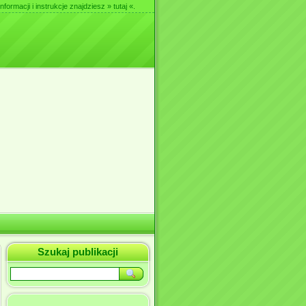
nformacji i instrukcje znajdziesz
» tutaj «
.
Szukaj publikacji