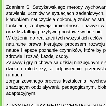
Zdaniem S. Strzyżewskiego metody wychowani
stawiania uczniów w sytuacjach zadaniowych,
kierunkiem nauczyciela dokonują zmian w struk
funkcjach, zdobywają umiejętności i nawyki w z
oraz kształtują pozytywną postawę wobec niej.
W dążeniu do realizacji tych wszystkich celów 
naturalne prawa kierujące procesem rozwoju 
nauce i lepsze poznanie czynników, które by p
zdrowie i rozwój każdej osoby.
Zabawy i gry ruchowe są dzisiaj niezbędnym e
dzieci i młodzieży, a odpowiednio przemyś
ramach
zorganizowanego procesu kształcenia i wychow
znaczącym oddziaływaniu pedagogicznym, biol
adaptacyjnym.
4. SYSTEMATYKA METOD WEDŁUG S. STR