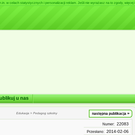
. w celach statystycznych i personalizacji reklam. Jeśli nie wyrażasz na to zgody, więcej i
ublikuj u nas
»
»
Edukacja
Pedagog szkolny
następna publikacja
22083
Numer:
2014-02-06
Przesłano: