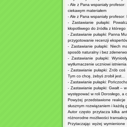
- Ale z Pana wspaniały profesor
ciekawym materiałem
- Ale z Pana wspaniały profesor:
- Zastawianie pułapki: Powal
kłopotliwego do źródła z którego
- Zastawianie pułapki: Panna Mu
przygotowanie recenzji ekspert
- Zastawianie pułapki: Niech 
sposób naturalny i bez zdenerwo
- Zastawianie pułapki: Wynios
wytłumaczenie uczniowi istnieni
- Zastawianie pułapki: Zrób coś
Tym co chcę, żebyś zrobił jest...
- Zastawianie pułapki: Pończocha
- Zastawianie pułapki: Gwałt – 
występować w roli Dorosłego, a o
Powyżej przedstawione reakcje 
słusznym rozwiązaniem i każdą g
Autor często przytacza kilka an
różnorodne możliwości transakcy
Przytaczając wyżej wymienione 