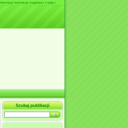
nformacji i instrukcje znajdziesz
» tutaj «
.
Szukaj publikacji