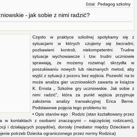
Pedagog szkolny
Dział:
niowskie - jak sobie z nimi radzić?
Często w praktyce szkolnej spotykamy się z
sytuacjami w których czujemy się bezradni,
pozbawieni kontroli, niekompetentni. Trudne
sytuacje wychowawcze i tzw. trudni uczniowie
sprawiają, że możemy rozwinąć skrzydła w
poszukiwaniu nowych lub nieznanych metod, aby
wyjść z sytuacji z pozoru bez wyjścia. Pozwolić na to
może analiza gier uczniowskich zawarta w książce
K. Ernsta „ Szkolne gry uczniowskie. Jak sobie z
nimi radzić”, która za punkt wyjścia przyjmuje
założenia analizy transakcyjnej Erica Berne.
Podstawowe pojęcia tego problemu to:
• Opis stanów ego : Rodzic (stan kształtowany przez
a w kontaktach z osobami znaczącymi – najczęściej rodzicami),
cji i działających popędów), dorosły (mediator między Dzieckiem a
jenie potrzeb Dziecka ograniczonego przez normy Rodzica)