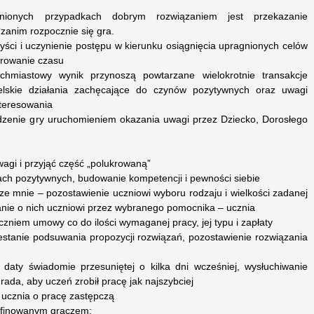
ionych przypadkach dobrym rozwiązaniem jest przekazanie
anim rozpocznie się gra.
yści i uczynienie postępu w kierunku osiągnięcia upragnionych celów
arowanie czasu
tychmiastowy wynik przynoszą powtarzane wielokrotnie transakcje
ielskie działania zachęcające do czynów pozytywnych oraz uwagi
nteresowania
dzenie gry uruchomieniem okazania uwagi przez Dziecko, Dorosłego
wagi i przyjąć część „polukrowaną”
ach pozytywnych, budowanie kompetencji i pewności siebie
sze mnie – pozostawienie uczniowi wyboru rodzaju i wielkości zadanej
nie o nich uczniowi przez wybranego pomocnika – ucznia
zniem umowy co do ilości wymaganej pracy, jej typu i zapłaty
rzestanie podsuwania propozycji rozwiązań, pozostawienie rozwiązania
e daty świadomie przesuniętej o kilka dni wcześniej, wysłuchiwanie
ada, aby uczeń zrobił pracę jak najszybciej
 ucznia o pracę zastępczą
afinowanym graczem: