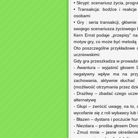
• Skrypt: scenariusz życia, pro
• Transakcja: bodźce i reakcj
osobami
• Gry : seria transakcji, główni
swojego scenariusza życiowego l
Kern Ernst podaje „przepisy” na
motyw gry, co może być metodą r
Oto poszczególne przykładowe dz
uczniowskimi:
Gdy gra przeszkadza w prowadzen
- Awantura – wyjaśnić głosem 
negatywny wpływ ma na przyj
zachowania, aktywnie słuchać 
(możliwość otrzymania przez dz
- Drażliwy – zbadać czego ucz
alternatywę
- Głupi – zwrócić uwagę, na to, 
wycofanie się z roli wybawcy lub
- Błazen – dystans i poczucie h
- Niezdara – prośba głosem Doro
- Zmuś mnie – jasne określenie