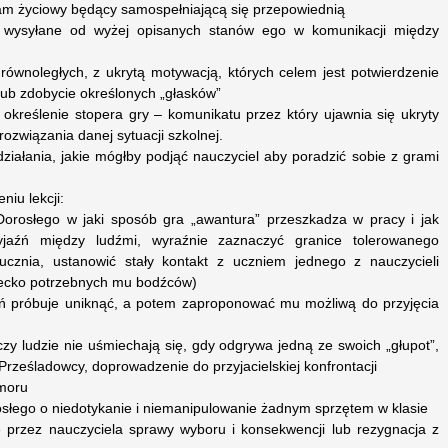
gram życiowy będący samospełniającą się przepowiednią
e wysyłane od wyżej opisanych stanów ego w komunikacji między
e równoległych, z ukrytą motywacją, których celem jest potwierdzenie
ub zdobycie określonych „głasków”
 określenie stopera gry – komunikatu przez który ujawnia się ukryty
ozwiązania danej sytuacji szkolnej.
iałania, jakie mógłby podjąć nauczyciel aby poradzić sobie z grami
iu lekcji:
Dorosłego w jaki sposób gra „awantura” przeszkadza w pracy i jak
aźń między ludźmi, wyraźnie zaznaczyć granice tolerowanego
ucznia, ustanowić stały kontakt z uczniem jednego z nauczycieli
iecko potrzebnych mu bodźców)
eń próbuje uniknąć, a potem zaproponować mu możliwą do przyjęcia
czy ludzie nie uśmiechają się, gdy odgrywa jedną ze swoich „głupot”,
 Prześladowcy, doprowadzenie do przyjacielskiej konfrontacji
umoru
słego o niedotykanie i niemanipulowanie żadnym sprzętem w klasie
 przez nauczyciela sprawy wyboru i konsekwencji lub rezygnacja z