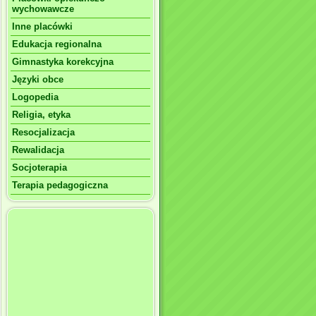
wychowawcze
Inne placówki
Edukacja regionalna
Gimnastyka korekcyjna
Języki obce
Logopedia
Religia, etyka
Resocjalizacja
Rewalidacja
Socjoterapia
Terapia pedagogiczna