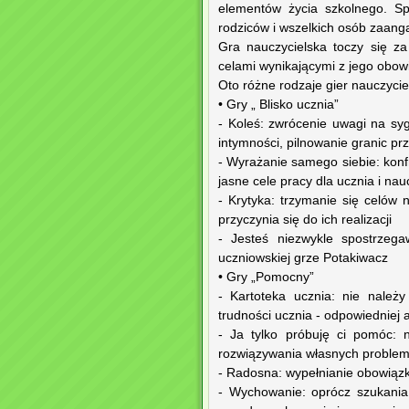
elementów życia szkolnego. Sp
rodziców i wszelkich osób zaang
Gra nauczycielska toczy się z
celami wynikającymi z jego obow
Oto różne rodzaje gier nauczyciel
• Gry „ Blisko ucznia”
- Koleś: zwrócenie uwagi na sy
intymności, pilnowanie granic p
- Wyrażanie samego siebie: konf
jasne cele pracy dla ucznia i nau
- Krytyka: trzymanie się celów
przyczynia się do ich realizacji
- Jesteś niezwykle spostrzeg
uczniowskiej grze Potakiwacz
• Gry „Pomocny”
- Kartoteka ucznia: nie należy
trudności ucznia - odpowiedniej 
- Ja tylko próbuję ci pomóc: 
rozwiązywania własnych proble
- Radosna: wypełnianie obowiązk
- Wychowanie: oprócz szukania 