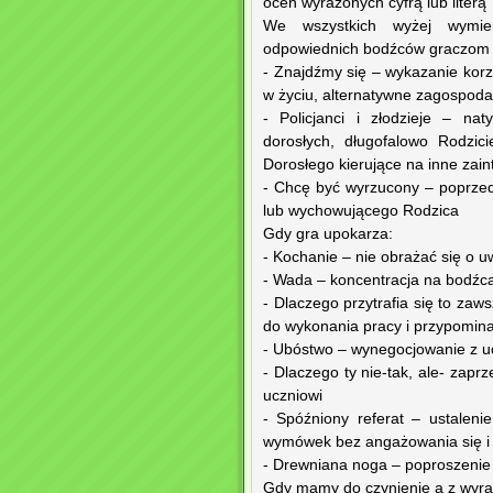
ocen wyrażonych cyfrą lub literą
We wszystkich wyżej wymien
odpowiednich bodźców graczom z
- Znajdźmy się – wykazanie korz
w życiu, alternatywne zagospod
- Policjanci i złodzieje – na
dorosłych, długofalowo Rodzic
Dorosłego kierujące na inne zai
- Chcę być wyrzucony – poprze
lub wychowującego Rodzica
Gdy gra upokarza:
- Kochanie – nie obrażać się o u
- Wada – koncentracja na bodźc
- Dlaczego przytrafia się to zaw
do wykonania pracy i przypomina
- Ubóstwo – wynegocjowanie z uc
- Dlaczego ty nie-tak, ale- zap
uczniowi
- Spóźniony referat – ustaleni
wymówek bez angażowania się i r
- Drewniana noga – poproszenie
Gdy mamy do czynienie a z wyr