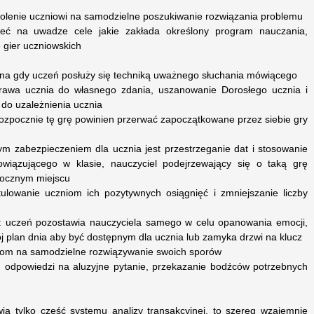
ozwolenie uczniowi na samodzielne poszukiwanie rozwiązania problemu
ieć na uwadze cele jakie zakłada określony program nauczania,
ę gier uczniowskich
zana gdy uczeń posłuży się techniką uważnego słuchania mówiącego
rawa ucznia do własnego zdania, uszanowanie Dorosłego ucznia i
 do uzależnienia ucznia
 rozpocznie tę grę powinien przerwać zapoczątkowane przez siebie gry
szym zabezpieczeniem dla ucznia jest przestrzeganie dat i stosowanie
wiązującego w klasie, nauczyciel podejrzewający się o taką grę
idocznym miejscu
ulowanie uczniom ich pozytywnych osiągnięć i zmniejszanie liczby
em: uczeń pozostawia nauczyciela samego w celu opanowania emocji,
j plan dnia aby być dostępnym dla ucznia lub zamyka drzwi na klucz
niom na samodzielne rozwiązywanie swoich sporów
ch odpowiedzi na aluzyjne pytanie, przekazanie bodźców potrzebnych
ią tylko część systemu analizy transakcyjnej, to szereg wzajemnie