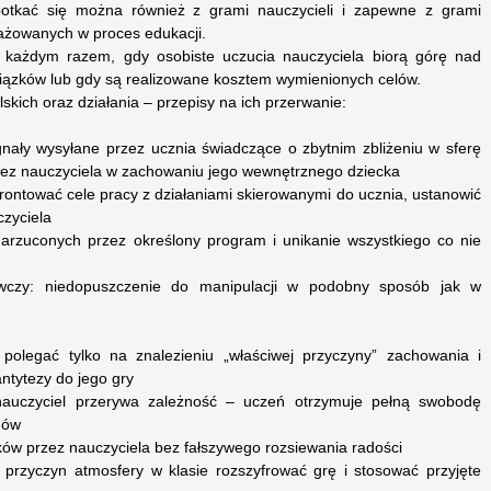
otkać się można również z grami nauczycieli i zapewne z grami
ażowanych w proces edukacji.
a każdym razem, gdy osobiste uczucia nauczyciela biorą górę nad
iązków lub gdy są realizowane kosztem wymienionych celów.
skich oraz działania – przepisy na ich przerwanie:
gnały wysyłane przez ucznia świadczące o zbytnim zbliżeniu w sferę
rzez nauczyciela w zachowaniu jego wewnętrznego dziecka
rontować cele pracy z działaniami skierowanymi do ucznia, ustanowić
czyciela
 narzuconych przez określony program i unikanie wszystkiego co nie
awczy: niedopuszczenie do manipulacji w podobny sposób jak w
 polegać tylko na znalezieniu „właściwej przyczyny” zachowania i
antytezy do jego gry
nauczyciel przerywa zależność – uczeń otrzymuje pełną swobodę
mów
ów przez nauczyciela bez fałszywego rozsiewania radości
przyczyn atmosfery w klasie rozszyfrować grę i stosować przyjęte