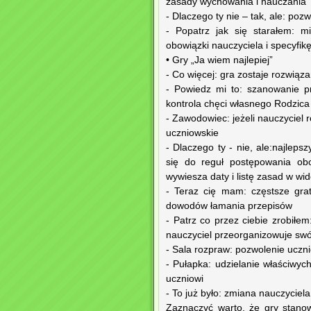
zasady wychowania i nauczania
- Dlaczego ty nie – tak, ale: p
- Popatrz jak się starałem: m
obowiązki nauczyciela i specyfik
• Gry „Ja wiem najlepiej”
- Co więcej: gra zostaje rozwią
- Powiedz mi to: szanowanie p
kontrola chęci własnego Rodzica
- Zawodowiec: jeżeli nauczyciel
uczniowskie
- Dlaczego ty - nie, ale:najlep
się do reguł postępowania obo
wywiesza daty i listę zasad w w
- Teraz cię mam: częstsze grat
dowodów łamania przepisów
- Patrz co przez ciebie zrobił
nauczyciel przeorganizowuje swó
- Sala rozpraw: pozwolenie ucz
- Pułapka: udzielanie właściwy
uczniowi
- To już było: zmiana nauczyciela
Zaznaczyć warto, że gry stanow