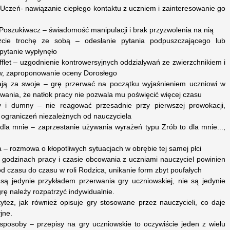
: Uczeń- nawiązanie ciepłego kontaktu z uczniem i zainteresowanie go
 Poszukiwacz – świadomość manipulacji i brak przyzwolenia na nią
czcie trochę ze sobą – odesłanie pytania podpuszczającego lub
 pytanie wypłynęło
fflet – uzgodnienie kontrowersyjnych oddziaływań ze zwierzchnikiem i
ów, zaproponowanie oceny Dorosłego
mają za swoje – grę przerwać na początku wyjaśnieniem uczniowi w
wania, że natłok pracy nie pozwala mu poświęcić więcej czasu
ły i dumny – nie reagować przesadnie przy pierwszej prowokacji,
a ograniczeń niezależnych od nauczyciela
 dla mnie – zaprzestanie używania wyrażeń typu Zrób to dla mnie...,
 – rozmowa o kłopotliwych sytuacjach w obrębie tej samej płci
w godzinach pracy i czasie obcowania z uczniami nauczyciel powinien
d czasu do czasu w roli Rodzica, unikanie form zbyt poufałych
są jedynie przykładem przerwania gry uczniowskiej, nie są jedynie
rę należy rozpatrzyć indywidualnie.
tytez, jak również opisuje gry stosowane przez nauczycieli, co daje
jne.
sposoby – przepisy na gry uczniowskie to oczywiście jeden z wielu