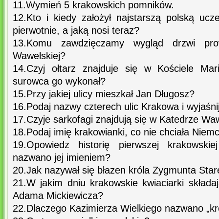
11.Wymień 5 krakowskich pomników.
12.Kto i kiedy założył najstarszą polską ucz
pierwotnie, a jaką nosi teraz?
13.Komu zawdzięczamy wygląd drzwi pro
Wawelskiej?
14.Czyj ołtarz znajduje się w Kościele Mar
surowca go wykonał?
15.Przy jakiej ulicy mieszkał Jan Długosz?
16.Podaj nazwy czterech ulic Krakowa i wyjaśni
17.Czyje sarkofagi znajdują się w Katedrze Waw
18.Podaj imię krakowianki, co nie chciała Niem
19.Opowiedz historię pierwszej krakowskiej
nazwano jej imieniem?
20.Jak nazywał się błazen króla Zygmunta Sta
21.W jakim dniu krakowskie kwiaciarki składa
Adama Mickiewicza?
22.Dlaczego Kazimierza Wielkiego nazwano „kr