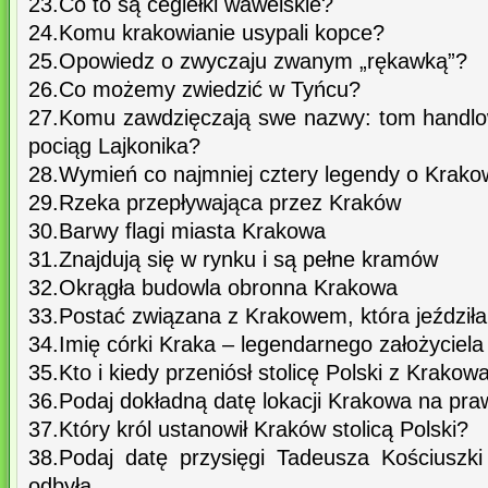
23.Co to są cegiełki wawelskie?
24.Komu krakowianie usypali kopce?
25.Opowiedz o zwyczaju zwanym „rękawką”?
26.Co możemy zwiedzić w Tyńcu?
27.Komu zawdzięczają swe nazwy: tom handl
pociąg Lajkonika?
28.Wymień co najmniej cztery legendy o Krako
29.Rzeka przepływająca przez Kraków
30.Barwy flagi miasta Krakowa
31.Znajdują się w rynku i są pełne kramów
32.Okrągła budowla obronna Krakowa
33.Postać związana z Krakowem, która jeździła
34.Imię córki Kraka – legendarnego założyciel
35.Kto i kiedy przeniósł stolicę Polski z Krak
36.Podaj dokładną datę lokacji Krakowa na pr
37.Który król ustanowił Kraków stolicą Polski?
38.Podaj datę przysięgi Tadeusza Kościuszki
odbyła.