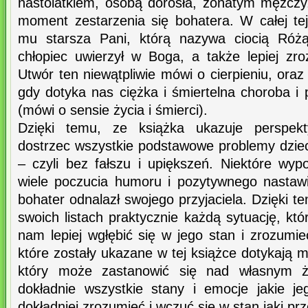
nastolatkiem, osobą dorosła, żonatym mężcz
moment zestarzenia się bohatera. W całej te
mu starsza Pani, którą nazywa ciocią Różą.
chłopiec uwierzył w Boga, a także lepiej zro
Utwór ten niewątpliwie mówi o cierpieniu, oraz
gdy dotyka nas ciężka i śmiertelna choroba i 
(mówi o sensie życia i śmierci).
Dzięki temu, ze książka ukazuje perspek
dostrzec wszystkie podstawowe problemy dzie
– czyli bez fałszu i upiększeń. Niektóre wyp
wiele poczucia humoru i pozytywnego nastaw
bohater odnalazł swojego przyjaciela. Dzięki t
swoich listach praktycznie każdą sytuację, kt
nam lepiej wgłębić się w jego stan i zrozumieć
które zostały ukazane w tej książce dotykają 
który może zastanowić się nad własnym ży
dokładnie wszystkie stany i emocje jakie j
dokładniej zrozumieć i wczuć się w stan jaki pr