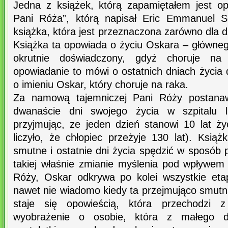
Jedna z książek, którą zapamiętałem jest o
Pani Róża”, którą napisał Eric Emmanuel S
książka, która jest przeznaczona zarówno dla dz
Książka ta opowiada o życiu Oskara – główneg
okrutnie doświadczony, gdyż choruje na 
opowiadanie to mówi o ostatnich dniach życia d
o imieniu Oskar, który choruje na raka.
Za namową tajemniczej Pani Róży postanawi
dwanaście dni swojego życia w szpitalu 
przyjmując, ze jeden dzień stanowi 10 lat ży
liczyło, że chłopiec przeżyje 130 lat). Ksią
smutne i ostatnie dni życia spędzić w sposób p
takiej właśnie zmianie myślenia pod wpływem
Róży, Oskar odkrywa po kolei wszystkie eta
nawet nie wiadomo kiedy ta przejmująco smutn
staje się opowieścią, która przechodzi 
wyobrażenie o osobie, która z małego dz