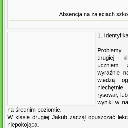
Absencja na zajęciach szko
1. Identyfi
Problemy
drugiej k
uczniem z
wyraźnie na
wiedzą o
niechętnie
rysował, lu
wyniki w n
na średnim poziomie.
W klasie drugiej Jakub zaczął opuszczać lekc
niepokojąca.