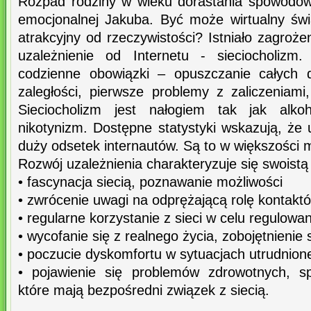
Rozpad rodziny w wieku dorastania spowodow
emocjonalnej Jakuba. Być może wirtualny świ
atrakcyjny od rzeczywistości? Istniało zagroż
uzależnienie od Internetu - sieciocholizm
codzienne obowiązki – opuszczanie całych d
zaległości, pierwsze problemy z zaliczeniami
Sieciocholizm jest nałogiem tak jak alko
nikotynizm. Dostępne statystyki wskazują, że u
duży odsetek internautów. Są to w większości m
Rozwój uzależnienia charakteryzuje się swoist
• fascynacja siecią, poznawanie możliwości
• zwrócenie uwagi na odprężającą rolę kontaktó
• regularne korzystanie z sieci w celu regulow
• wycofanie się z realnego życia, zobojętnienie
• poczucie dyskomfortu w sytuacjach utrudnion
• pojawienie się problemów zdrowotnych, sp
które mają bezpośredni związek z siecią.