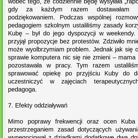
wobec tego, że codziennie będę wysyłała „rap
gdy za każdym razem dostawałam in
podziękowaniem. Podczas wspólnej rozm
pedagogiem szkolnym ustaliliśmy zasady korzy
Kubę – był do jego dyspozycji w weekendy. 
przyjął propozycje bez protestów. Zdziwiło mn
może wyolbrzymiam problem. Jednak jak się o
sprawie komputera nic się nie zmieni – mama 
pozostawała w pracy. Tym razem ustaliliś
sprawować opiekę po przyjściu Kuby do d
uczestniczyć w zajęciach terapeutyczny
pedagoga.
7. Efekty oddziaływań
Mimo poprawy frekwencji oraz ocen Kuba 
przestrzeganiem zasad dotyczących używan
wynegocjował z dziadkami dodatkowe dwa dni 