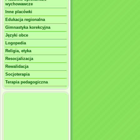
wychowawcze
Inne placówki
Edukacja regionalna
Gimnastyka korekcyjna
Języki obce
Logopedia
Religia, etyka
Resocjalizacja
Rewalidacja
Socjoterapia
Terapia pedagogiczna