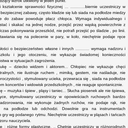
idzący wzrok utkwiony w jeden punkt.
tałcenie sprawności fizycznej ... .............biernie uczestniczy w
 bezpiecznej zabawy, często kładzie się lub siada na podłodze miedzy
ie do zabaw powoduje płacz chłopca. Wymaga indywidualnego i
i stać i skakać na jednej nodze, przejść przez wąską powierzchnie z
zas pokonywania przeszkód, nie potrafi przejść po śladzie , po linii.
awiania się na polecenie w pary, w koło, niechętnie podaje ręce
ości o bezpieczeństwo własne i innych ............ wymaga nadzoru i
szkolu i jego otoczeniu, nie wykazuje świadomej konieczności
stwa w sytuacjach zagrożenia.
ukę – dziecko widzem i aktorem... Chłopiec nie wykazuje chęci
ralnych, nie ilustruje ruchem , mimiką, gestem, nie naśladuje, nie
roczystości , stymulowany ucieka, przewraca się , siada na podłodze
iem koncertów i widowisk przedszkolnych , nie reaguje spontanicznie.
 – muzyka i śpiew , pląsy i taniec... Słucha piosenek ale nie śpiewa,
ce, stymulowany uczestniczy w opowieściach ruchowych bardzo
adzorowania, nie wykonuje żadnych ruchów, nie podaje rąk, nie
da na podłodze lub odchodzi. Dowolnie gra na instrumentach
b gry wg podanego rytmu. Niechętnie uczestniczy w pląsach i tańcach
zoru nauczyciela.
 : różne formy plastyczne. .. Chętnie uczestniczy w różnorodnych