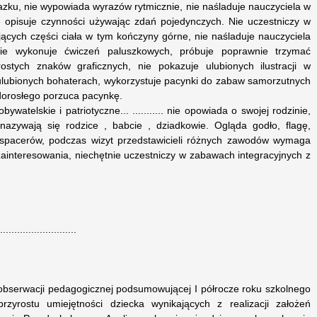
azku, nie wypowiada wyrazów rytmicznie, nie naśladuje nauczyciela w
ie opisuje czynności używając zdań pojedynczych. Nie uczestniczy w
cych części ciała w tym kończyny górne, nie naśladuje nauczyciela
ie wykonuje ćwiczeń paluszkowych, próbuje poprawnie trzymać
rostych znaków graficznych, nie pokazuje ulubionych ilustracji w
 ulubionych bohaterach, wykorzystuje pacynki do zabaw samorzutnych
ę dorosłego porzuca pacynkę.
atelskie i patriotyczne... ........... nie opowiada o swojej rodzinie,
nazywają się rodzice , babcie , dziadkowie. Ogląda godło, flagę,
spacerów, podczas wizyt przedstawicieli różnych zawodów wymaga
 zainteresowania, niechętnie uczestniczy w zabawach integracyjnych z
.......................
bserwacji pedagogicznej podsumowującej I półrocze roku szkolnego
zyrostu umiejętności dziecka wynikających z realizacji założeń