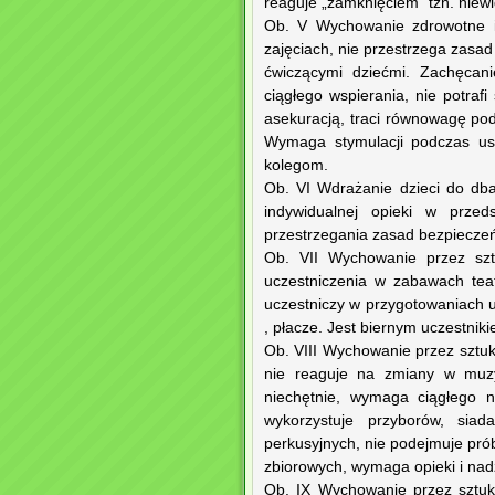
reaguje „zamknięciem” tzn. niew
Ob. V Wychowanie zdrowotne i ksz
zajęciach, nie przestrzega zasad
ćwiczącymi dziećmi. Zachęcan
ciągłego wspierania, nie potraf
asekuracją, traci równowagę podc
Wymaga stymulacji podczas ust
kolegom.
Ob. VI Wdrażanie dzieci do dbał
indywidualnej opieki w przed
przestrzegania zasad bezpieczeń
Ob. VII Wychowanie przez szt
uczestniczenia w zabawach teat
uczestniczy w przygotowaniach u
, płacze. Jest biernym uczestnik
Ob. VIII Wychowanie przez sztukę
nie reaguje na zmiany w muzy
niechętnie, wymaga ciągłego n
wykorzystuje przyborów, sia
perkusyjnych, nie podejmuje pró
zbiorowych, wymaga opieki i nad
Ob. IX Wychowanie przez sztukę