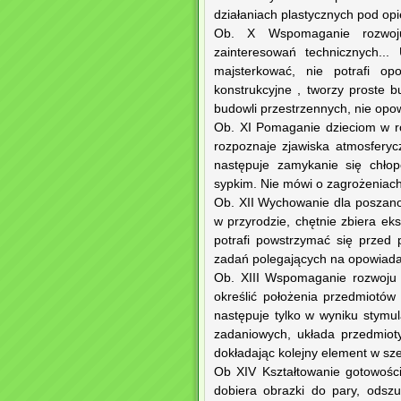
działaniach plastycznych pod op
Ob. X Wspomaganie rozwoju
zainteresowań technicznych...
majsterkować, nie potrafi op
konstrukcyjne , tworzy proste b
budowli przestrzennych, nie opo
Ob. XI Pomaganie dzieciom w rozu
rozpoznaje zjawiska atmosfery
następuje zamykanie się chło
sypkim. Nie mówi o zagrożeniach
Ob. XII Wychowanie dla poszanow
w przyrodzie, chętnie zbiera eks
potrafi powstrzymać się przed
zadań polegających na opowiadan
Ob. XIII Wspomaganie rozwoju i
określić położenia przedmiotów
następuje tylko w wyniku stymul
zadaniowych, układa przedmioty
dokładając kolejny element w sz
Ob XIV Kształtowanie gotowości 
dobiera obrazki do pary, odsz