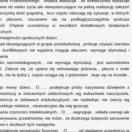
ia Przedszkolnego . Analiza wskazuje , że dziewczynka wykazuje
wne do wieku życia ale niewystarczające na pełną realizację założeń
ziewczynką dość pogodną , lecz często zdarzają się sytuacje, w których
ym płaczem, rzucaniem się na podłogę(szczególnie podczas
ń) .Chętnie uczestniczy w wszelkich dodatkowych działaniach
cznych.
iejętności społecznych dzieci: ...
 zasad obowiązujących w grupie przedszkolnej , próbuje używać zwrotów
 konfliktowych nie wyjaśnia reaguje płaczem, wymaga stymulacji i
wania
ści samoobsługowych... nie wymaga stymulacji , jest samodzielna
 Zdarza się ,że upiera się odmawiając jedzenia , płacze z mało
b, nie ta łyżka ), często ociąga się z jedzeniem , buja się na krześle ,
 mowy dzieci... O....... podejmuje próby nazywania dźwięków z
uczestniczy w ćwiczeniach oddechowych wg wskazówek nauczyciela,
estniczy w zabawach artykulacyjnych, nie naśladuje, nie ćwiczy wg
ktuje niektóre , nieatrakcyjne dla niej ignoruje.
aniu czynności intelektualnych... O...... segreguje , układa szeregi ale
wnywaniu przedmiotów, nie mówi , że dostrzega kolejność sensownie
wi o skutkach tych następstw,
tałcenie sprawności fizycznej ... O......... od niedawna uczestniczy w