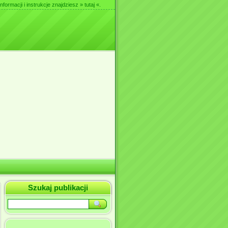
nformacji i instrukcje znajdziesz
» tutaj «
.
Szukaj publikacji