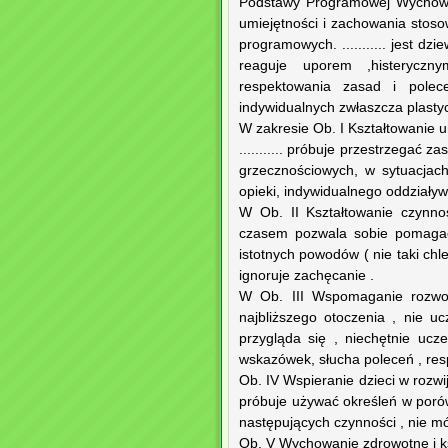
Podstawy Programowej Wychowan
umiejętności i zachowania stoso
programowych. ........... jest d
reaguje uporem ,histeryczn
respektowania zasad i polece
indywidualnych zwłaszcza plasty
W zakresie Ob. I Kształtowanie um
........... próbuje przestrzegać
grzecznościowych, w sytuacjach
opieki, indywidualnego oddziały
W Ob. II Kształtowanie czynno
czasem pozwala sobie pomagać.
istotnych powodów ( nie taki chle
ignoruje zachęcanie .
W Ob. III Wspomaganie rozwoju
najbliższego otoczenia , nie 
przygląda się , niechętnie ucz
wskazówek, słucha poleceń , respe
Ob. IV Wspieranie dzieci w rozwij
próbuje używać określeń w poró
następujących czynności , nie mó
Ob. V Wychowanie zdrowotne i ksz