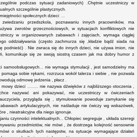
zególnie podczas sytuacji zadaniowych) .Chętnie uczestniczy w
ualnych szczególnie plastycznych.
iejętności społecznych dzieci: ...
ość w zwiedzaniu przedszkola, poznawaniu innych pracowników, ma
używa zwrotów grzecznościowych, w sytuacjach konfliktowych nie
zestniczy w organizowanych zabawach i zajęciach, wymaga ciągłej
lnego oddziaływania (często zachmurza się ,kładzie bądź siada na
ię podnieść) . Nie zwraca się do innych dzieci, nie używa imion, nie
ań, komunikuje się ze swoją siostrą czasem jak ma dobry humor z
ci samoobsługowych... nie wymaga stymulacji , jest samodzielny ma
pomaga sobie rękami, rozrzuca wokół talerza i siebie , nie pozwala
owodują odmowę jedzenia , płacz .
owy dzieci ......... nie nazywa dźwięków z najbliższego otoczenia ,
 chce nazywać ani pokazywać, nie uczestniczy w ćwiczeniach
czyciela, przygląda się , stymulowanie powoduje zamykanie się
 zabawach artykulacyjnych, nie naśladuje nie ćwiczy wg wskazówek,
óre , nieatrakcyjne dla niego ignoruje.
janiu czynności intelektualnych... Chłopiec segreguje , układa szeregi
nywaniu przedmiotów, nie mówi , że dostrzega kolejność sensownie
 mówi o skutkach tych następstw, na sytuacje wymagające działań