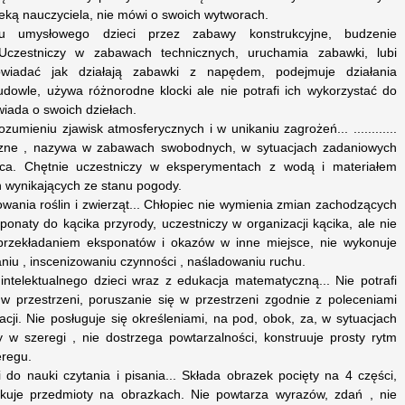
ieką nauczyciela, nie mówi o swoich wytworach.
 umysłowego dzieci przez zabawy konstrukcyjne, budzenie
 Uczestniczy w zabawach technicznych, uruchamia zabawki, lubi
owiadać jak działają zabawki z napędem, podejmuje działania
udowle, używa różnorodne klocki ale nie potrafi ich wykorzystać do
wiada o swoich dziełach.
mieniu zjawisk atmosferycznych i w unikaniu zagrożeń... ............
czne , nazywa w zabawach swobodnych, w sytuacjach zadaniowych
pca. Chętnie uczestniczy w eksperymentach z wodą i materiałem
 wynikających ze stanu pogody.
ania roślin i zwierząt... Chłopiec nie wymienia zmian zachodzących
ponaty do kącika przyrody, uczestniczy w organizacji kącika, ale nie
 przekładaniem eksponatów i okazów w inne miejsce, nie wykonuje
iu , inscenizowaniu czynności , naśladowaniu ruchu.
ntelektualnego dzieci wraz z edukacja matematyczną... Nie potrafi
 w przestrzeni, poruszanie się w przestrzeni zgodnie z poleceniami
acji. Nie posługuje się określeniami, na pod, obok, za, w sytuacjach
 w szeregi , nie dostrzega powtarzalności, konstruuje prosty rytm
eregu.
do nauki czytania i pisania... Składa obrazek pocięty na 4 części,
ukuje przedmioty na obrazkach. Nie powtarza wyrazów, zdań , nie