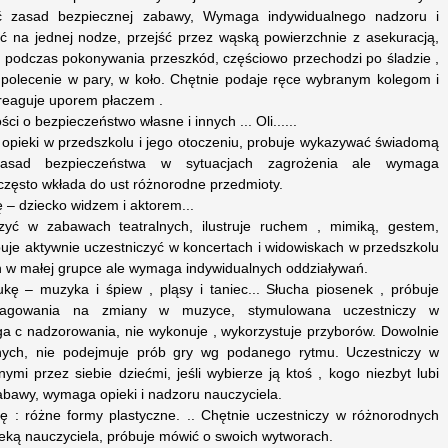
gać zasad bezpiecznej zabawy, Wymaga indywidualnego nadzoru i
ać na jednej nodze, przejść przez wąską powierzchnie z asekuracją,
podczas pokonywania przeszkód, częściowo przechodzi po śladzie ,
na polecenie w pary, w koło. Chętnie podaje ręce wybranym kolegom i
reaguje uporem płaczem .
ci o bezpieczeństwo własne i innych ... Oli......
 opieki w przedszkolu i jego otoczeniu, probuje wykazywać świadomą
 zasad bezpieczeństwa w sytuacjach zagrożenia ale wymaga
zęsto wkłada do ust różnorodne przedmioty.
 – dziecko widzem i aktorem...
zyć w zabawach teatralnych, ilustruje ruchem , mimiką, gestem,
buje aktywnie uczestniczyć w koncertach i widowiskach w przedszkolu
h w małej grupce ale wymaga indywidualnych oddziaływań.
kę – muzyka i śpiew , pląsy i taniec... Słucha piosenek , próbuje
eagowania na zmiany w muzyce, stymulowana uczestniczy w
 c nadzorowania, nie wykonuje , wykorzystuje przyborów. Dowolnie
nych, nie podejmuje prób gry wg podanego rytmu. Uczestniczy w
ymi przez siebie dziećmi, jeśli wybierze ją ktoś , kogo niezbyt lubi
abawy, wymaga opieki i nadzoru nauczyciela.
 : różne formy plastyczne. .. Chętnie uczestniczy w różnorodnych
ieką nauczyciela, próbuje mówić o swoich wytworach.