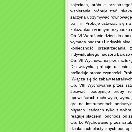
zajęciach, próbuje przestrze
wspierania, próbuje stać i skak
zaczyna utrzymywać równowagę 
po linii. Próbuje ustawiać się 
koleżankom w innym przypadku 
Ob. VI Wdrażanie dzieci do dbałoś
wymaga nadzoru i indywidualnej
konieczność przestrzegania
indywidualnego nadzoru bardzo c
Ob. VII Wychowanie przez sztukę
Dziewczynka próbuje uczestnic
naśladuje proste czynności. Pró
.Włącza się do zabaw teatralnyc
Ob. VIII Wychowanie przez sztu
śpiewać, podejmuje próby r
opowieściach ruchowych, wymaga
gra na instrumentach perkusyj
pląsach i tańcach tylko z wybran
reaguje płaczem i odchodzi od z
Ob. IX Wychowanie przez sztukę
działaniach plastycznych pod op