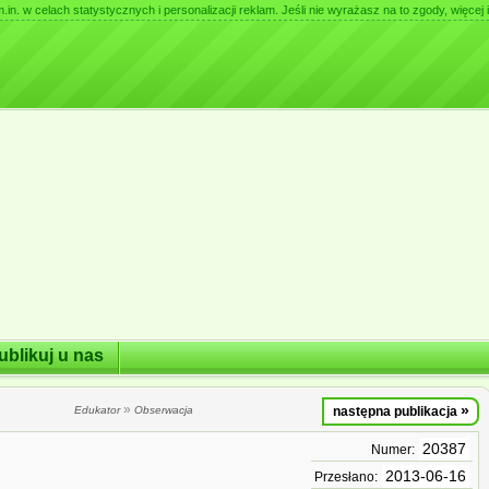
. w celach statystycznych i personalizacji reklam. Jeśli nie wyrażasz na to zgody, więcej i
ublikuj u nas
»
»
Edukator
Obserwacja
następna publikacja
20387
Numer:
2013-06-16
Przesłano: