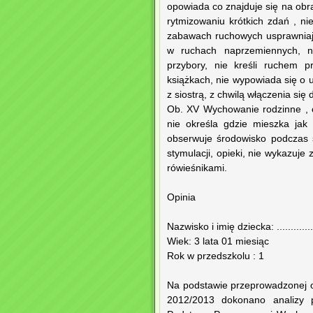
opowiada co znajduje się na obr
rytmizowaniu krótkich zdań , n
zabawach ruchowych usprawniają
w ruchach naprzemiennych, n
przybory, nie kreśli ruchem p
książkach, nie wypowiada się o
z siostrą, z chwilą włączenia si
Ob. XV Wychowanie rodzinne , obyw
nie określa gdzie mieszka jak 
obserwuje środowisko podczas 
stymulacji, opieki, nie wykazuje
rówieśnikami.
Opinia
Nazwisko i imię dziecka: .................
Wiek: 3 lata 01 miesiąc
Rok w przedszkolu : 1
Na podstawie przeprowadzonej o
2012/2013 dokonano analizy pr