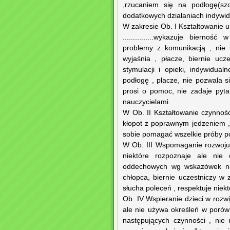
,rzucaniem się na podłogę(szc
dodatkowych działaniach indywid
W zakresie Ob. I Kształtowanie um
...............wykazuje biern
problemy z komunikacją , nie 
wyjaśnia , płacze, biernie uc
stymulacji i opieki, indywidua
podłogę , płacze, nie pozwala s
prosi o pomoc, nie zadaje pyt
nauczycielami.
W Ob. II Kształtowanie czynnoś
kłopot z poprawnym jedzeniem , 
sobie pomagać wszelkie próby p
W Ob. III Wspomaganie rozwoju m
niektóre rozpoznaje ale nie
oddechowych wg wskazówek nau
chłopca, biernie uczestniczy w
słucha poleceń , respektuje niekt
Ob. IV Wspieranie dzieci w rozwi
ale nie używa określeń w porów
następujących czynności , nie