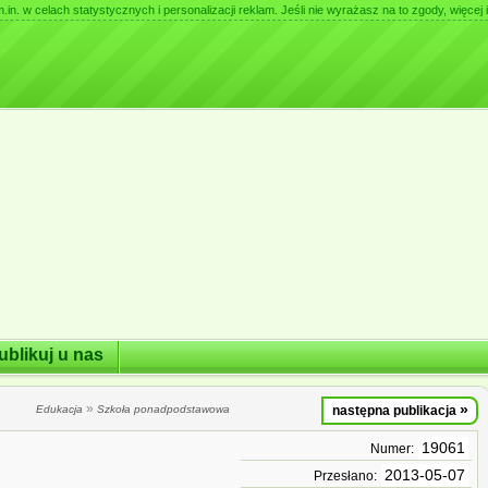
. w celach statystycznych i personalizacji reklam. Jeśli nie wyrażasz na to zgody, więcej i
ublikuj u nas
»
»
Edukacja
Szkoła ponadpodstawowa
następna publikacja
19061
Numer:
2013-05-07
Przesłano: