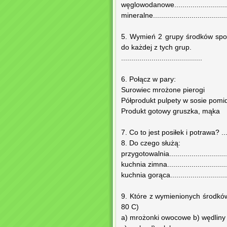
węglowodanowe........................
mineralne....................................
5. Wymień 2 grupy środków spoż
do każdej z tych grup.
........................................
6. Połącz w pary:
Surowiec mrożone pierogi
Półprodukt pulpety w sosie pom
Produkt gotowy gruszka, mąka
7. Co to jest posiłek i potrawa? .........
8. Do czego służą:
przygotowalnia..............................
kuchnia zimna...............................
kuchnia gorąca.............................
9. Które z wymienionych środkó
80 C)
a) mrożonki owocowe b) wędliny