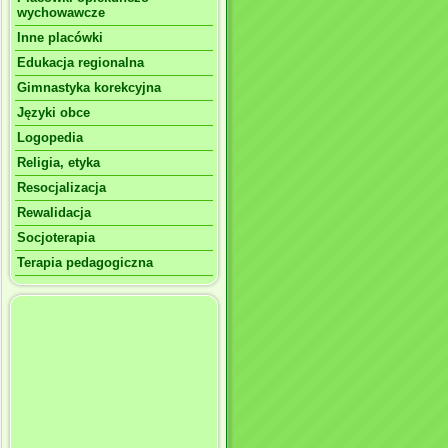
wychowawcze
Inne placówki
Edukacja regionalna
Gimnastyka korekcyjna
Języki obce
Logopedia
Religia, etyka
Resocjalizacja
Rewalidacja
Socjoterapia
Terapia pedagogiczna