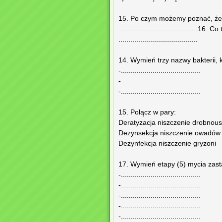
15. Po czym możemy poznać, że 
........................................16
........................................
14. Wymień trzy nazwy bakterii,
-........................................
-........................................
-........................................
15. Połącz w pary:
Deratyzacja niszczenie drobnous
Dezynsekcja niszczenie owadów
Dezynfekcja niszczenie gryzoni
17. Wymień etapy (5) mycia zast
-........................................
-........................................
-........................................
-........................................
-........................................