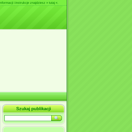
nformacji i instrukcje znajdziesz
» tutaj «
.
Szukaj publikacji