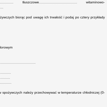
................ tłuszczowe........................................ witaminowo-
....
ywczych biorąc pod uwagę ich trwałość i podaj po cztery przykłady
idorowym
...............................
..........
.........
...........
w spożywczych należy przechowywać w temperaturze chłodniczej (0-