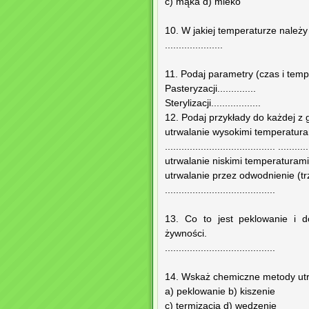
c) mąka d) mleko
10. W jakiej temperaturze nale
.....................
11. Podaj parametry (czas i temp
Pasteryzacji..............
Sterylizacji..................
12. Podaj przykłady do każdej z 
utrwalanie wysokimi temperatura
........................................ ...........
utrwalanie niskimi temperaturami (dwa przy
utrwalanie przez odwodnienie (tr
........................................
13. Co to jest peklowanie i 
żywności.
........................................
14. Wskaż chemiczne metody utr
a) peklowanie b) kiszenie
c) termizacja d) wędzenie