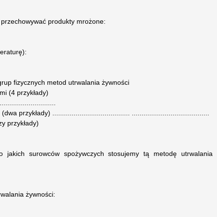
ży przechowywać produkty mrożone:
eraturę):
grup fizycznych metod utrwalania żywności
mi (4 przykłady)
.............................
kłady) ........................................ ........................................
zy przykłady)
do jakich surowców spożywczych stosujemy tą metodę utrwalania
walania żywności: