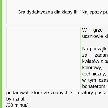
Gra dydaktyczna dla klasy III: "Najlepszy pr
W grze b
uczniowie kl
Na początk
za zadan
kwiatów z p
kolorowy,
techniczny,
w tym czas
bohaterom 
podarował, które ze znanych z literatury posta
by uznał.
/20 minut/