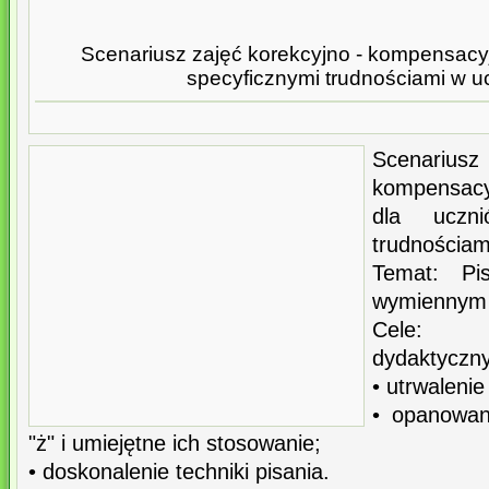
Scenariusz zajęć korekcyjno - kompensacy
specyficznymi trudnościami w u
Scenarius
kompensacy
dla uczn
trudnościam
Temat: Pi
wymiennym 
Cele:
dydaktyczny
• utrwalenie
• opanowan
"ż" i umiejętne ich stosowanie;
• doskonalenie techniki pisania.