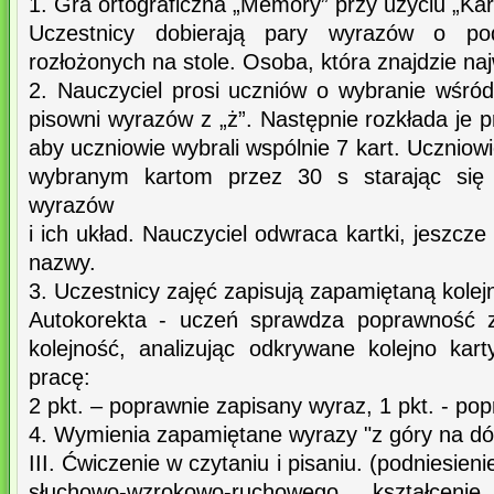
1. Gra ortograficzna „Memory” przy użyciu „Kar
Uczestnicy dobierają pary wyrazów o pod
rozłożonych na stole. Osoba, która znajdzie na
2. Nauczyciel prosi uczniów o wybranie wśród
pisowni wyrazów z „ż”. Następnie rozkłada je p
aby uczniowie wybrali wspólnie 7 kart. Uczniow
wybranym kartom przez 30 s starając się 
wyrazów
i ich układ. Nauczyciel odwraca kartki, jeszcze
nazwy.
3. Uczestnicy zajęć zapisują zapamiętaną kole
Autokorekta - uczeń sprawdza poprawność z
kolejność, analizując odkrywane kolejno kar
pracę:
2 pkt. – poprawnie zapisany wyraz, 1 pkt. - po
4. Wymienia zapamiętane wyrazy "z góry na dół"
III. Ćwiczenie w czytaniu i pisaniu. (podniesien
słuchowo-wzrokowo-ruchowego, kształceni