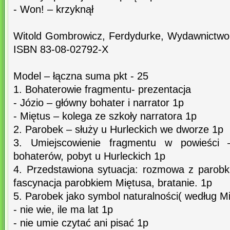
- Won! – krzyknął
Witold Gombrowicz, Ferdydurke, Wydawnictwo 
ISBN 83-08-02792-X
Model – łączna suma pkt - 25
1. Bohaterowie fragmentu- prezentacja
- Józio – główny bohater i narrator 1p
- Miętus – kolega ze szkoły narratora 1p
2. Parobek – służy u Hurleckich we dworze 1p
3. Umiejscowienie fragmentu w powieści 
bohaterów, pobyt u Hurleckich 1p
4. Przedstawiona sytuacja: rozmowa z parob
fascynacja parobkiem Miętusa, bratanie. 1p
5. Parobek jako symbol naturalności( według M
- nie wie, ile ma lat 1p
- nie umie czytać ani pisać 1p