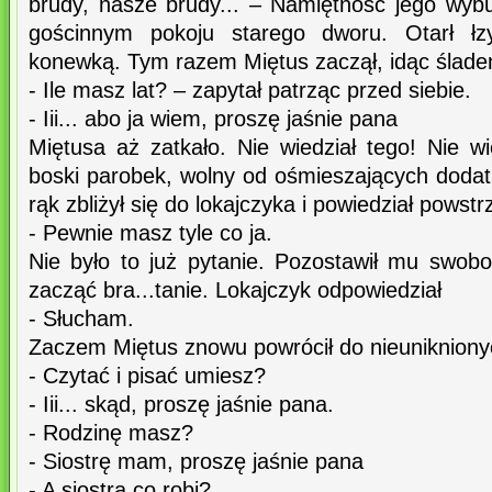
brudy, nasze brudy... – Namiętność jego wyb
gościnnym pokoju starego dworu. Otarł łz
konewką. Tym razem Miętus zaczął, idąc ślad
- Ile masz lat? – zapytał patrząc przed siebie.
- Iii... abo ja wiem, proszę jaśnie pana
Miętusa aż zatkało. Nie wiedział tego! Nie wie
boski parobek, wolny od ośmieszających dod
rąk zbliżył się do lokajczyka i powiedział powst
- Pewnie masz tyle co ja.
Nie było to już pytanie. Pozostawił mu swobo
zacząć bra...tanie. Lokajczyk odpowiedział
- Słucham.
Zaczem Miętus znowu powrócił do nieunikniony
- Czytać i pisać umiesz?
- Iii... skąd, proszę jaśnie pana.
- Rodzinę masz?
- Siostrę mam, proszę jaśnie pana
- A siostra co robi?