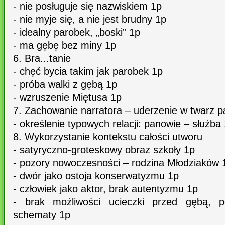
- nie posługuje się nazwiskiem 1p
- nie myje się, a nie jest brudny 1p
- idealny parobek, „boski” 1p
- ma gębę bez miny 1p
6. Bra...tanie
- chęć bycia takim jak parobek 1p
- próba walki z gębą 1p
- wzruszenie Miętusa 1p
7. Zachowanie narratora – uderzenie w twarz 
- określenie typowych relacji: panowie – służba
8. Wykorzystanie kontekstu całości utworu
- satyryczno-groteskowy obraz szkoły 1p
- pozory nowoczesności – rodzina Młodziaków 
- dwór jako ostoja konserwatyzmu 1p
- człowiek jako aktor, brak autentyzmu 1p
- brak możliwości ucieczki przed gębą, 
schematy 1p