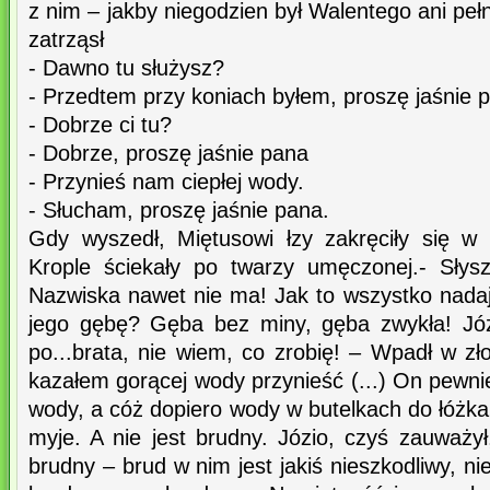
z nim – jakby niegodzien był Walentego ani peł
zatrząsł
- Dawno tu służysz?
- Przedtem przy koniach byłem, proszę jaśnie 
- Dobrze ci tu?
- Dobrze, proszę jaśnie pana
- Przynieś nam ciepłej wody.
- Słucham, proszę jaśnie pana.
Gdy wyszedł, Miętusowi łzy zakręciły się w 
Krople ściekały po twarzy umęczonej.- Słys
Nazwiska nawet nie ma! Jak to wszystko nadaj
jego gębę? Gęba bez miny, gęba zwykła! Józ
po...brata, nie wiem, co zrobię! – Wpadł w zło
kazałem gorącej wody przynieść (...) On pewni
wody, a cóż dopiero wody w butelkach do łóżka
myje. A nie jest brudny. Józio, czyś zauważył,
brudny – brud w nim jest jakiś nieszkodliwy, nie