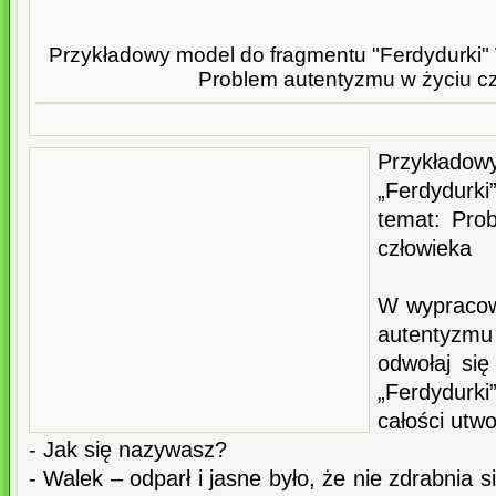
Przykładowy model do fragmentu "Ferdydurki"
Problem autentyzmu w życiu cz
Przykłado
„Ferdydur
temat: Pro
człowieka
W wypracow
autentyzm
odwołaj si
„Ferdydur
całości utwo
- Jak się nazywasz?
- Walek – odparł i jasne było, że nie zdrabnia s