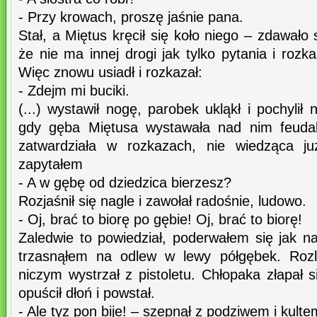
- Przy krowach, proszę jaśnie pana.
Stał, a Miętus kręcił się koło niego – zdawało 
że nie ma innej drogi jak tylko pytania i rozk
Więc znowu usiadł i rozkazał:
- Zdejm mi buciki.
(...) wystawił nogę, parobek ukląkł i pochyli
gdy gęba Miętusa wystawała nad nim feudaln
zatwardziała w rozkazach, nie wiedząca 
zapytałem
- A w gębę od dziedzica bierzesz?
Rozjaśnił się nagle i zawołał radośnie, ludowo.
- Oj, brać to biorę po gębie! Oj, brać to biorę!
Zaledwie to powiedział, poderwałem się jak n
trzasnąłem na odlew w lewy półgębek. Rozl
niczym wystrzał z pistoletu. Chłopaka złapał 
opuścił dłoń i powstał.
- Ale tyz pon bije! – szepnął z podziwem i kulte