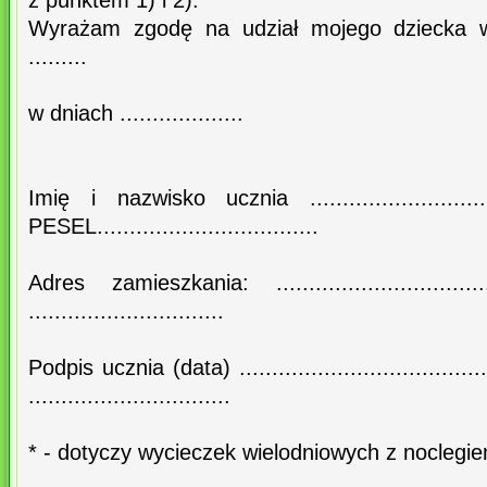
z punktem 1) i 2).
Wyrażam zgodę na udział mojego dziecka w
.........
w dniach ...................
Imię i nazwisko ucznia .............................
PESEL..................................
Adres zamieszkania: .............................
..............................
Podpis ucznia (data) .................................
...............................
* - dotyczy wycieczek wielodniowych z noclegi