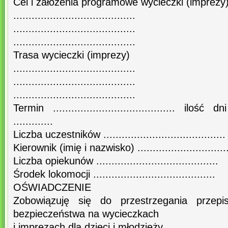
Cel i założenia programowe wycieczki (imprezy
........................................
........................................
........................................
Trasa wycieczki (imprezy)
........................................
........................................
........................................
Termin ........................................ ilość d
.............
Liczba uczestników ........................................
Kierownik (imię i nazwisko) ...............................
Liczba opiekunów ........................................
Środek lokomocji ........................................
OŚWIADCZENIE
Zobowiązuję się do przestrzegania przep
bezpieczeństwa na wycieczkach
i imprezach dla dzieci i młodzieży.