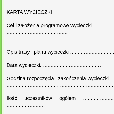
KARTA WYCIECZKI
Cel i założenia programowe wycieczki ...................
........................................
........................................
Opis trasy i planu wycieczki ..............................
Data wycieczki........................................
Godzina rozpoczęcia i zakończenia wycieczki
.................................. ...................................
Ilość uczestników ogółem .................
........................