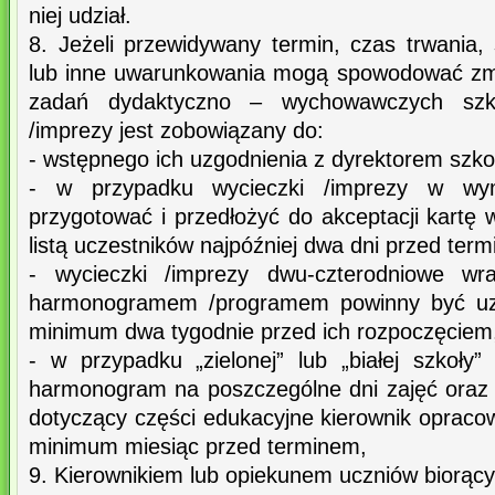
niej udział.
8. Jeżeli przewidywany termin, czas trwania,
lub inne uwarunkowania mogą spowodować zmia
zadań dydaktyczno – wychowawczych szkoł
/imprezy jest zobowiązany do:
- wstępnego ich uzgodnienia z dyrektorem szkoł
- w przypadku wycieczki /imprezy w wy
przygotować i przedłożyć do akceptacji kartę 
listą uczestników najpóźniej dwa dni przed ter
- wycieczki /imprezy dwu-czterodniowe w
harmonogramem /programem powinny być uzg
minimum dwa tygodnie przed ich rozpoczęciem
- w przypadku „zielonej” lub „białej szkoły”
harmonogram na poszczególne dni zajęć oraz p
dotyczący części edukacyjne kierownik opracow
minimum miesiąc przed terminem,
9. Kierownikiem lub opiekunem uczniów biorący