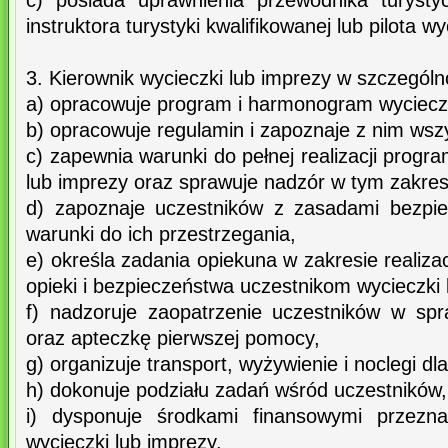
c) posiada uprawnienia przewodnika turysty
instruktora turystyki kwalifikowanej lub pilota w
3. Kierownik wycieczki lub imprezy w szczególn
a) opracowuje program i harmonogram wycieczk
b) opracowuje regulamin i zapoznaje z nim wsz
c) zapewnia warunki do pełnej realizacji progr
lub imprezy oraz sprawuje nadzór w tym zakres
d) zapoznaje uczestników z zasadami bezpi
warunki do ich przestrzegania,
e) określa zadania opiekuna w zakresie realiza
opieki i bezpieczeństwa uczestnikom wycieczki 
f) nadzoruje zaopatrzenie uczestników w sp
oraz apteczkę pierwszej pomocy,
g) organizuje transport, wyżywienie i noclegi dl
h) dokonuje podziału zadań wśród uczestników,
i) dysponuje środkami finansowymi przezna
wycieczki lub imprezy,