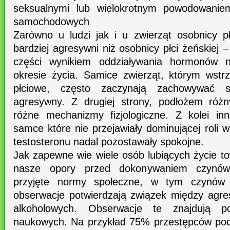
seksualnymi lub wielokrotnym powodowani
samochodowych
Zarówno u ludzi jak i u zwierząt osobnicy p
bardziej agresywni niż osobnicy płci żeńskiej –
części wynikiem oddziaływania hormonó
okresie życia. Samice zwierząt, którym wst
płciowe, często zaczynają zachowywać 
agresywny. Z drugiej strony, podłożem różn
różne mechanizmy fizjologiczne. Z kolei in
samce które nie przejawiały dominującej roli w
testosteronu nadal pozostawały spokojne.
Jak zapewne wie wiele osób lubiących życie to
nasze opory przed dokonywaniem czynów 
przyjęte normy społeczne, w tym czynów 
obserwacje potwierdzają związek między agr
alkoholowych. Obserwacje te znajdują p
naukowych. Na przykład 75% przestępców pod