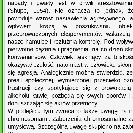
napady i gwałty jest w chwili aresztowani
(Shupe, 1954). Nie oznacza to jednak, że
powoduje wzrost nastawienia agresywnego, a
wpływem krążą w poszukiwaniu obiek
przeprowadzonych eksperymentów wskazują r
nasze hamulce i rozluźnia kontrolę. Pod wpływ
pierwotne dążenia i pragnienia, na co dzień 
konwenansów. Człowiek tęskniący za bliskoś
okazywał czułość, natomiast w człowieku skło
się agresja. Analogicznie można stwierdzić, że
presji społecznej, wymierzonej przeciwko oz
frustracji czy spotykające się z prowokacj
alkoholu łatwiej pozbędą się swych oporów i
dopuszczając się aktów przemocy.
W podejściu tym zwracano także uwagę na ni
chromosomami. Zaburzenia chromosomalne zw
umysłową. Szczególną uwagę skupiono na zab