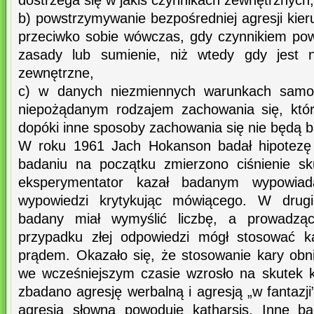
dostrzega się w jakiś czynnikach zewnętrznych,
b) powstrzymywanie bezpośredniej agresji kier
przeciwko sobie wówczas, gdy czynnikiem po
zasady lub sumienie, niż wtedy gdy jest n
zewnętrzne,
c) w danych niezmiennych warunkach samoa
niepożądanym rodzajem zachowania się, któr
dopóki inne sposoby zachowania się nie będą b
W roku 1961 Jach Hokanson badał hipotezę o
badaniu na początku zmierzono ciśnienie sk
eksperymentator kazał badanym wypowiada
wypowiedzi krytykując mówiącego. W drugi
badany miał wymyślić liczbę, a prowadzą
przypadku złej odpowiedzi mógł stosować k
prądem. Okazało się, że stosowanie kary obniż
we wcześniejszym czasie wzrosło na skutek k
zbadano agresję werbalną i agresją „w fantazji
agresja słowna powoduje katharsis. Inne b