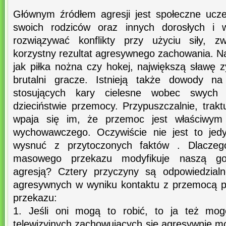
Głównym źródłem agresji jest społeczne uczen
swoich rodziców oraz innych dorosłych i
rozwiązywać konflikty przy użyciu siły, z
korzystny rezultat agresywnego zachowania. Na
jak piłka nożna czy hokej, największą sławę z
brutalni gracze. Istnieją także dowody na
stosujących kary cielesne wobec swych 
dzieciństwie przemocy. Przypuszczalnie, traktu
wpaja się im, że przemoc jest właściwym 
wychowawczego. Oczywiście nie jest to jed
wysnuć z przytoczonych faktów . Dlacze
masowego przekazu modyfikuje naszą go
agresją? Cztery przyczyny są odpowiedzialn
agresywnych w wyniku kontaktu z przemocą 
przekazu:
1. Jeśli oni mogą to robić, to ja też mog
telewizyjnych zachowujących się agresywnie mo