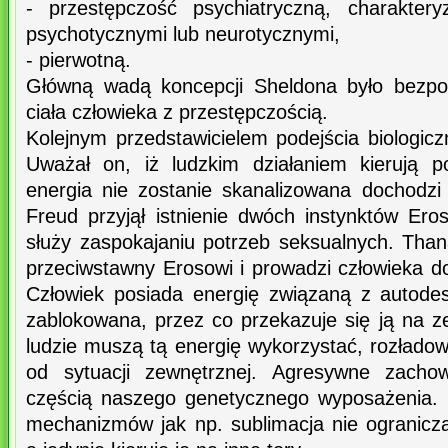
- przestępczość psychiatryczną, charaktery
psychotycznymi lub neurotycznymi,
- pierwotną.
Główną wadą koncepcji Sheldona było bezpo
ciała człowieka z przestępczością.
Kolejnym przedstawicielem podejścia biologic
Uważał on, iż ludzkim działaniem kierują po
energia nie zostanie skanalizowana dochodz
Freud przyjął istnienie dwóch instynktów Ero
służy zaspokajaniu potrzeb seksualnych. Than
przeciwstawny Erosowi i prowadzi człowieka d
Człowiek posiada energię związaną z autodes
zablokowana, przez co przekazuje się ją na 
ludzie muszą tą energię wykorzystać, rozładowa
od sytuacji zewnętrznej. Agresywne zacho
częścią naszego genetycznego wyposażenia. 
mechanizmów jak np. sublimacja nie ogranic