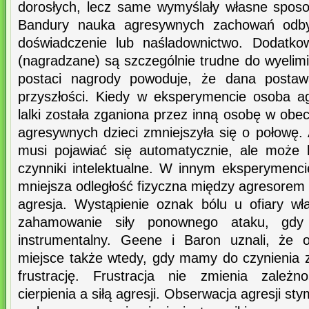
dorosłych, lecz same wymyślały własne spos
Bandury nauka agresywnych zachowań odby
doświadczenie lub naśladownictwo. Dodatk
(nagradzane) są szczególnie trudne do wyeli
postaci nagrody powoduje, że dana posta
przyszłości. Kiedy w eksperymencie osoba 
lalki została zganiona przez inną osobę w obec
agresywnych dzieci zmniejszyła się o połowę. 
musi pojawiać się automatycznie, ale może
czynniki intelektualne. W innym eksperymen
mniejsza odległość fizyczna między agresorem i
agresja. Wystąpienie oznak bólu u ofiary w
zahamowanie siły ponownego ataku, gdy
instrumentalny. Geene i Baron uznali, że o
miejsce także wtedy, gdy mamy do czynienia 
frustrację. Frustracja nie zmienia zależn
cierpienia a siłą agresji. Obserwacja agresji sty