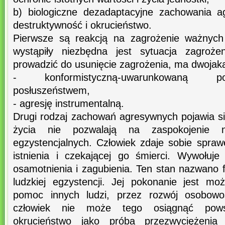
b) biologiczne dezadaptacyjne zachowania a
destruktywność i okrucieństwo.
Pierwsze są reakcją na zagrożenie ważnych 
wystąpiły niezbędna jest sytuacja zagroż
prowadzić do usunięcie zagrożenia, ma dwojak
- konformistyczną-uwarunkowaną p
posłuszeństwem,
- agresję instrumentalną.
Drugi rodzaj zachowań agresywnych pojawia si
życia nie pozwalają na zaspokojenie na
egzystencjalnych. Człowiek zdaje sobie spra
istnienia i czekającej go śmierci. Wywołuje 
osamotnienia i zagubienia. Ten stan nazwano
ludzkiej egzystencji. Jej pokonanie jest mo
pomoc innych ludzi, przez rozwój osobowoś
człowiek nie może tego osiągnąć powst
okrucieństwo jako próba przezwyciężenia