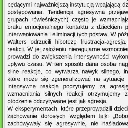
będącymi najważniejszą instytucją wpajającą 
postępowania. Tendencja agresywna przeja
grupach rówieśniczych( często je wzmacniaj
braku emocjonalnego kontaktu z dzieckiem p
interweniowania i eliminacji tych postaw. W pó
Walters odrzucili hipotezę frustracja-agresja.
reakcji. W jej założeniu nieregularne wzmocnie
prowadzi do zwiększenia intensywności wyko
upływu czasu. W ten sposób dana osoba nag
silne reakcje, co wytwarza nawyk silnego, 
które może się zgeneralizować na sytuacje 
intensywne reakcje poczytujemy za agresj
wzmacniania silnych reakcji otrzymujemy z
otoczenie odczytywane jest jak agresja.
W eksperymentach, które przeprowadzili dzie
zachowanie dorosłych względem lalki „Bobo”
zachowywały się agresywnie, nie naśladowa