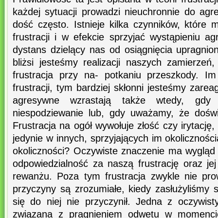
każdej sytuacji prowadzi nieuchronnie do agre
dość często. Istnieje kilka czynników, które
frustracji i w efekcie sprzyjać wystąpieniu ag
dystans dzielący nas od osiągnięcia upragnio
bliżsi jesteśmy realizacji naszych zamierzeń
frustracja przy na- potkaniu przeszkody. I
frustracji, tym bardziej skłonni jesteśmy zare
agresywne wzrastają także wtedy, gdy 
niespodziewanie lub, gdy uważamy, że doświ
Frustracja na ogół wywołuje złość czy irytacj
jedynie w innych, sprzyjających im okolicznośc
okoliczności? Oczywiste znaczenie ma wygląd i
odpowiedzialność za naszą frustrację oraz je
rewanżu. Poza tym frustracja zwykle nie prowa
przyczyny są zrozumiałe, kiedy zasłużyliśmy s
się do niej nie przyczynił. Jedna z oczywist
związana z pragnieniem odwetu w momenci