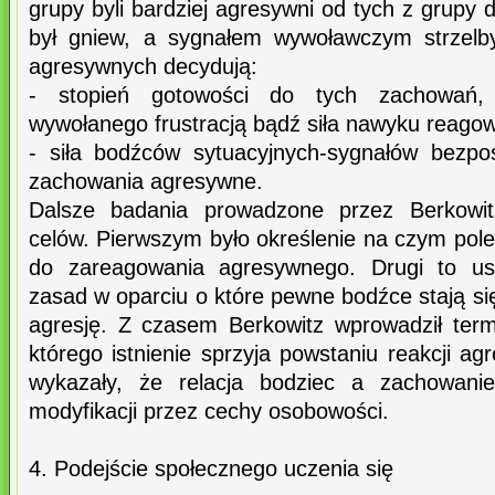
grupy byli bardziej agresywni od tych z grupy 
był gniew, a sygnałem wywoławczym strzelb
agresywnych decydują:
- stopień gotowości do tych zachowań, c
wywołanego frustracją bądź siła nawyku reago
- siła bodźców sytuacyjnych-sygnałów bezpo
zachowania agresywne.
Dalsze badania prowadzone przez Berkowi
celów. Pierwszym było określenie na czym pole
do zareagowania agresywnego. Drugi to ust
zasad w oparciu o które pewne bodźce stają s
agresję. Z czasem Berkowitz wprowadził ter
którego istnienie sprzyja powstaniu reakcji ag
wykazały, że relacja bodziec a zachowan
modyfikacji przez cechy osobowości.
4. Podejście społecznego uczenia się