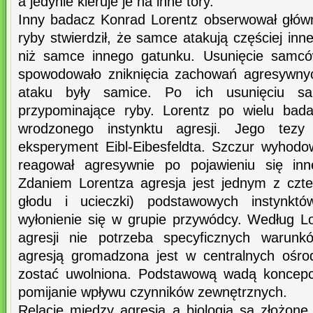
a jedynie kieruje je na inne tory.
Inny badacz Konrad Lorentz obserwował główn
ryby stwierdził, że samce atakują częściej i
niż samce innego gatunku. Usunięcie samcó
spowodowało zniknięcia zachowań agresywny
ataku były samice. Po ich usunięciu sa
przypominające ryby. Lorentz po wielu badani
wrodzonego instynktu agresji. Jego tezy
eksperyment Eibl-Eibesfeldta. Szczur wyhodow
reagował agresywnie po pojawieniu się inn
Zdaniem Lorentza agresja jest jednym z czt
głodu i ucieczki) podstawowych instynkt
wyłonienie się w grupie przywódcy. Według Lo
agresji nie potrzeba specyficznych warunk
agresją gromadzona jest w centralnych ośr
zostać uwolniona. Podstawową wadą koncepcj
pomijanie wpływu czynników zewnętrznych.
Relacje między agresją a biologią są złożone