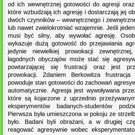
od ich wewnętrznej gotowości do agresji ora
które wzbudzają ich agresję i dostarczają jej o
dwóch czynników – wewnętrznego i zewnętrz
lub nawet zwielokrotniać wzajemnie. Jeśli jeden 
musi być silny, aby wywołać agresję. Os
wykazuje dużą gotowość do przejawiania agre
jedynie niewielkiej prowokacji zewnętrzne
łagodnych obyczajów może stać się agresywna
powtarzającej się frustracji oraz jest pr
prowokacji. Zdaniem Berkowitza frustracja
powoduje stan gotowości do zachowań agresywn
automatycznie. Agresja jest wywoływana prze
które są kojarzone z uprzednio przeżywan
eksperymentów badanych-studentów podz
Pierwsza była umieszczona w pokoju ze strzelb
było. Badani byli obrażani, a w drugiej cz
reagować agresywnie wobec eksperymentator