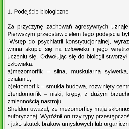
1. Podejście biologiczne
Za przyczynę zachowań agresywnych uznaje 
Pierwszym przedstawicielem tego podejścia by
„Wstęp do psychiatrii konstytucjonalnej, wyraz
winna skupić się na człowieku i jego wnętr
uczeniu się. Odwołując się do biologii stworzy
człowieka:
a)mezomorfik – silna, muskularna sylwetka
działaniu;
b)ektomorfik – smukła budowa, rozwinięty cent
c)endomorfik – niski, krępy, z dużym brzuch
zmiennością nastroju.
Sheldon uważał, że mezomorficy mają skłonnoś
euforycznej. Wyróżnił on trzy typy przestępczoś
- jako skutek braków umysłowych lub organiczn