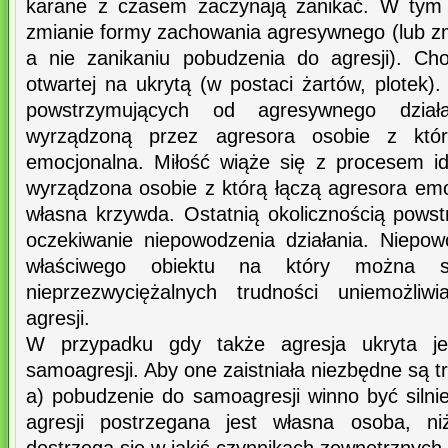
karane z czasem zaczynają zanikać. W tym 
zmianie formy zachowania agresywnego (lub zm
a nie zanikaniu pobudzenia do agresji). Ch
otwartej na ukrytą (w postaci żartów, plotek
powstrzymujących od agresywnego działa
wyrządzoną przez agresora osobie z któr
emocjonalna. Miłość wiąże się z procesem ide
wyrządzona osobie z którą łączą agresora emo
własna krzywda. Ostatnią okolicznością powst
oczekiwanie niepowodzenia działania. Niepo
właściwego obiektu na który można sk
nieprzezwyciężalnych trudności uniemożliw
agresji.
W przypadku gdy także agresja ukryta je
samoagresji. Aby one zaistniała niezbędne są t
a) pobudzenie do samoagresji winno być silni
agresji postrzegana jest własna osoba, n