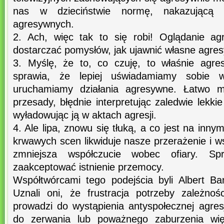
nas w dzieciństwie normę, nakazującą k
agresywnych.
2. Ach, więc tak to się robi! Oglądanie a
dostarczać pomysłów, jak ujawnić własne agre
3. Myślę, że to, co czuję, to właśnie agre
sprawia, że lepiej uświadamiamy sobie w
uruchamiamy działania agresywne. Łatwo 
przesady, błędnie interpretując zaledwie lekkie
wyładowując ją w aktach agresji.
4. Ale lipa, znowu się tłuką, a co jest na inn
krwawych scen likwiduje nasze przerażenie i w
zmniejsza współczucie wobec ofiary. Sp
zaakceptować istnienie przemocy.
Współtwórcami tego podejścia byli Albert Ba
Uznali oni, że frustracja potrzeby zależnoś
prowadzi do wystąpienia antyspołecznej agresj
do zerwania lub poważnego zaburzenia więz