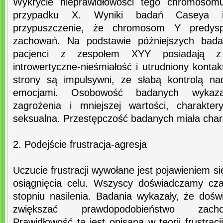
Wykrycie nieprawidłowości tego chromosomu
przypadku X. Wyniki badań Caseya 
przypuszczenie, że chromosom Y predys
zachowań. Na podstawie późniejszych badań
pacjenci z zespołem XYY posiadają z
introwertyczne-nieśmiałość i utrudniony kontak
strony są impulsywni, ze słabą kontrolą n
emocjami. Osobowość badanych wykazał
zagrożenia i mniejszej wartości, charakter
seksualna. Przestępczość badanych miała chara
2. Podejście frustracja-agresja
Uczucie frustracji wywołane jest pojawieniem s
osiągnięcia celu. Wszyscy doświadczamy cza
stopniu nasilenia. Badania wykazały, że dośw
zwiększać prawdopodobieństwo zach
Prawidłowość ta jest opisana w teorii frustracji