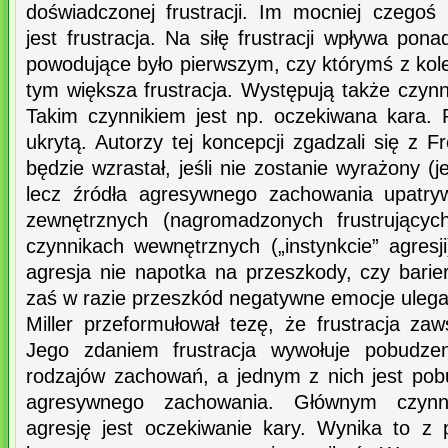
doświadczonej frustracji. Im mocniej czegoś 
jest frustracja. Na siłę frustracji wpływa pon
powodujące było pierwszym, czy którymś z kol
tym większa frustracja. Występują także czynni
Takim czynnikiem jest np. oczekiwana kara. 
ukrytą. Autorzy tej koncepcji zgadzali się z 
będzie wzrastał, jeśli nie zostanie wyrażony (je
lecz źródła agresywnego zachowania upatryw
zewnętrznych (nagromadzonych frustrującyc
czynnikach wewnętrznych („instynkcie” agresji
agresja nie napotka na przeszkody, czy barie
zaś w razie przeszkód negatywne emocje ulega
Miller przeformułował tezę, że frustracja za
Jego zdaniem frustracja wywołuje pobudze
rodzajów zachowań, a jednym z nich jest po
agresywnego zachowania. Głównym czynn
agresję jest oczekiwanie kary. Wynika to z