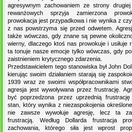
agresywnym zachowaniem ze strony drugiej 
rewanżowych sprzyja zamierzona prowoka
prowokacja jest przypadkowa i nie wynika z czyi
z nas powstrzyma się przed odwetem. Agresj
także wówczas, gdy znane są pewne okoliczno
wierny, dlaczego ktoś nas prowokuje i usiłuje 
ta tonuje nasze emocje tylko wówczas, gdy po
zaistnieniem krytycznego zdarzenia.
Przedstawicielem tego stanowiska był John Dol
kierując swoim działaniem starają się zaspoko
1939 wraz ze swoimi współpracownikami stwor
agresja jest wywoływana przez frustrację. Ag
być poprzedzona przez uprzednią frustrację
stan, który wynika z niezaspokojenia określonej
nie zawsze wywołuje agresję, lecz ta za
frustracją. Według Dollarda frustracja p
zachowania, którego siła jest wprost prop