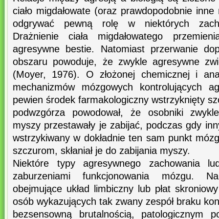
ciało migdałowate (oraz prawdopodobnie inne 
odgrywać pewną rolę w niektórych zach
Drażnienie ciała migdałowatego przemien
agresywne bestie. Natomiast przerwanie dop
obszaru powoduje, że zwykle agresywne zwie
(Moyer, 1976). O złożonej chemicznej i ana
mechanizmów mózgowych kontrolujących agr
pewien środek farmakologiczny wstrzyknięty s
podwzgórza powodował, że osobniki zwykle 
myszy przestawały je zabijać, podczas gdy in
wstrzykiwany w dokładnie ten sam punkt móz
szczurom, skłaniał je do zabijania myszy.
Niektóre typy agresywnego zachowania lu
zaburzeniami funkcjonowania mózgu. Na
obejmujące układ limbiczny lub płat skroniowy
osób wykazujących tak zwany zespół braku kontr
bezsensowną brutalnością, patologicznym p