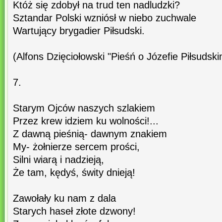
Któż się zdobył na trud ten nadludzki?
Sztandar Polski wzniósł w niebo zuchwale
Wartujący brygadier Piłsudski.
(Alfons Dzięciołowski "Pieśń o Józefie Piłsudski
7.
Starym Ojców naszych szlakiem
Przez krew idziem ku wolności!...
Z dawną pieśnią- dawnym znakiem
My- żołnierze sercem prości,
Silni wiarą i nadzieją,
Że tam, kędyś, świty dnieją!
Zawołały ku nam z dala
Starych haseł złote dzwony!