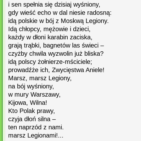
i sen spełnia się dzisiaj wyśniony,
gdy wieść echo w dal niesie radosną:
idą polskie w bój z Moskwą Legiony.
Idą chłopcy, mężowie i dzieci,
każdy w dłoni karabin zaciska,
grają trąbki, bagnetów las świeci –
czyżby chwila wyzwolin już bliska?
idą polscy żołnierze-mściciele;
prowadźże ich, Zwycięstwa Aniele!
Marsz, marsz Legiony,
na bój wyśniony,
w mury Warszawy,
Kijowa, Wilna!
Kto Polak prawy,
czyja dłoń silna –
ten naprzód z nami.
marsz Legionami!...