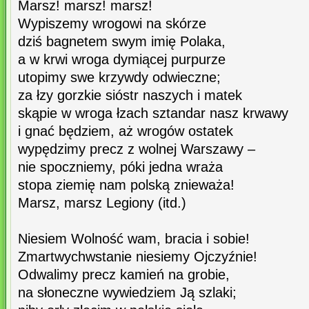
Marsz! marsz! marsz!
Wypiszemy wrogowi na skórze
dziś bagnetem swym imię Polaka,
a w krwi wroga dymiącej purpurze
utopimy swe krzywdy odwieczne;
za łzy gorzkie sióstr naszych i matek
skąpie w wroga łzach sztandar nasz krwawy
i gnać będziem, aż wrogów ostatek
wypędzimy precz z wolnej Warszawy –
nie spoczniemy, póki jedna wraża
stopa ziemię nam polską znieważa!
Marsz, marsz Legiony (itd.)
Niesiem Wolność wam, bracia i sobie!
Zmartwychwstanie niesiemy Ojczyźnie!
Odwalimy precz kamień na grobie,
na słoneczne wywiedziem Ją szlaki;