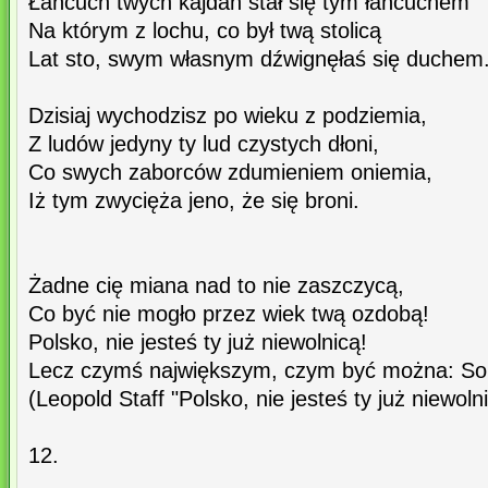
Łańcuch twych kajdan stał się tym łańcuchem
Na którym z lochu, co był twą stolicą
Lat sto, swym własnym dźwignęłaś się duchem
Dzisiaj wychodzisz po wieku z podziemia,
Z ludów jedyny ty lud czystych dłoni,
Co swych zaborców zdumieniem oniemia,
Iż tym zwycięża jeno, że się broni.
Żadne cię miana nad to nie zaszczycą,
Co być nie mogło przez wiek twą ozdobą!
Polsko, nie jesteś ty już niewolnicą!
Lecz czymś największym, czym być można: So
(Leopold Staff "Polsko, nie jesteś ty już niewolni
12.