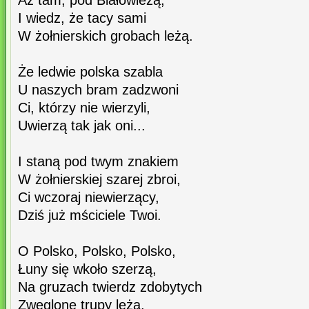
Aż tam, pod Białowieżą,
I wiedz, że tacy sami
W żołnierskich grobach leżą.
Że ledwie polska szabla
U naszych bram zadzwoni
Ci, którzy nie wierzyli,
Uwierzą tak jak oni...
I staną pod twym znakiem
W żołnierskiej szarej zbroi,
Ci wczoraj niewierzący,
Dziś już mściciele Twoi.
O Polsko, Polsko, Polsko,
Łuny się wkoło szerzą,
Na gruzach twierdz zdobytych
Zwęglone trupy leżą.