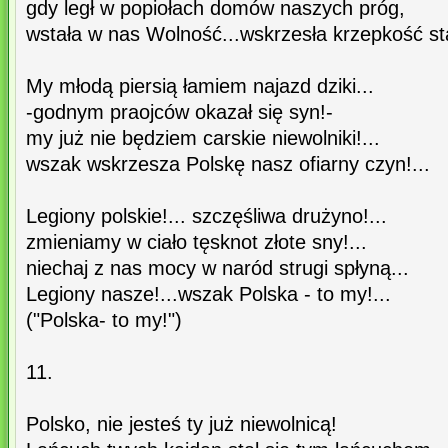
gdy legł w popiołach domów naszych próg,
wstała w nas Wolność...wskrzesła krzepkość st
My młodą piersią łamiem najazd dziki...
-godnym praojców okazał się syn!-
my już nie będziem carskie niewolniki!...
wszak wskrzesza Polskę nasz ofiarny czyn!...
Legiony polskie!... szczęśliwa drużyno!...
zmieniamy w ciało tęsknot złote sny!...
niechaj z nas mocy w naród strugi spłyną...
Legiony nasze!...wszak Polska - to my!...
("Polska- to my!")
11.
Polsko, nie jesteś ty już niewolnicą!