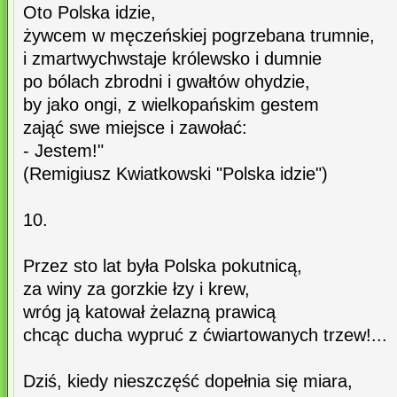
Oto Polska idzie,
żywcem w męczeńskiej pogrzebana trumnie,
i zmartwychwstaje królewsko i dumnie
po bólach zbrodni i gwałtów ohydzie,
by jako ongi, z wielkopańskim gestem
zająć swe miejsce i zawołać:
- Jestem!"
(Remigiusz Kwiatkowski "Polska idzie")
10.
Przez sto lat była Polska pokutnicą,
za winy za gorzkie łzy i krew,
wróg ją katował żelazną prawicą
chcąc ducha wypruć z ćwiartowanych trzew!...
Dziś, kiedy nieszczęść dopełnia się miara,