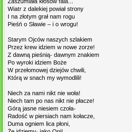
Zaszumiała kłosów fala...
Wiatr z dalekiej powiał strony
I na złotym grał nam rogu
Pieśń o Sławie – i o wrogu!
Starym Ojców naszych szlakiem
Przez krew idziem w nowe zorze!
Z dawną pieśnią- dawnym znakiem
Po wyroki idziem Boże
W przełomowej dziejów chwili,
Którą w snach my wymodlili!
Niech za nami nikt nie woła!
Niech tam po nas nikt nie płacze!
Górą jasne niesiem czoła-
Radość w piersiach nam kołacze,
Duma ogniem lica płoni,
Że idziemy- jako Oni!