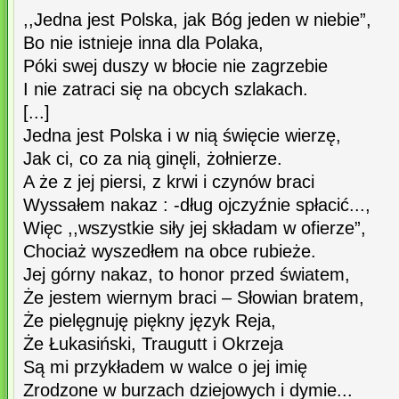
,,Jedna jest Polska, jak Bóg jeden w niebie”,
Bo nie istnieje inna dla Polaka,
Póki swej duszy w błocie nie zagrzebie
I nie zatraci się na obcych szlakach.
[...]
Jedna jest Polska i w nią święcie wierzę,
Jak ci, co za nią ginęli, żołnierze.
A że z jej piersi, z krwi i czynów braci
Wyssałem nakaz : -dług ojczyźnie spłacić...,
Więc ,,wszystkie siły jej składam w ofierze”,
Chociaż wyszedłem na obce rubieże.
Jej górny nakaz, to honor przed światem,
Że jestem wiernym braci – Słowian bratem,
Że pielęgnuję piękny język Reja,
Że Łukasiński, Traugutt i Okrzeja
Są mi przykładem w walce o jej imię
Zrodzone w burzach dziejowych i dymie...