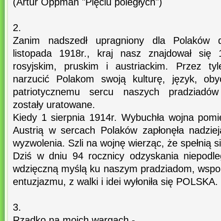
(Artur Oppman "Pięciu poległych")
2.
Zanim nadszedł upragniony dla Polaków dz
listopada 1918r., kraj nasz znajdował się
rosyjskim, pruskim i austriackim. Przez ty
narzucić Polakom swoją kulturę, język, obycz
patriotycznemu sercu naszych pradziadów 
zostały uratowane.
Kiedy 1 sierpnia 1914r. Wybuchła wojna pom
Austrią w sercach Polaków zapłonęła nadzie
wyzwolenia. Szli na wojnę wierząc, że spełnią s
Dziś w dniu 94 rocznicy odzyskania niepodleg
wdzięczną myślą ku naszym pradziadom, wspomn
entuzjazmu, z walki i idei wyłoniła się POLSKA.
3.
Rzadko na moich wargach -