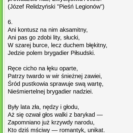
(Józef Relidzyński "Pieśń Legionów")
6.
Ani kontusz na nim aksamitny,
Ani pas go zdobi lity, słucki,
W szarej burce, lecz duchem błękitny,
Jedzie polem brygadier Piłsudski.
Ręce cicho na łęku oparte,
Patrzy twardo w wir śnieżnej zawiei,
Śród pustkowia sprawuje swą wartę,
Nieśmiertelnej brygadier nadziei.
Były lata zła, nędzy i głodu,
Aż się ozwał głos walki z barykad —
Zapomniano już krzywdy narodu,
Kto dziś mściwy — romantyk, unikat.