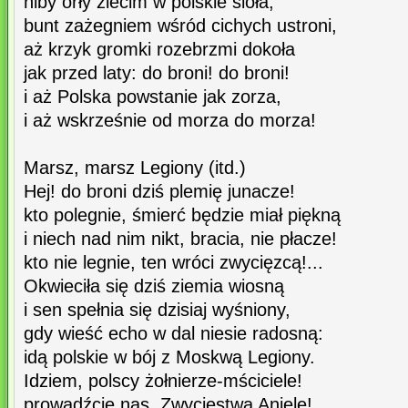
niby orły zlecim w polskie sioła,
bunt zażegniem wśród cichych ustroni,
aż krzyk gromki rozebrzmi dokoła
jak przed laty: do broni! do broni!
i aż Polska powstanie jak zorza,
i aż wskrześnie od morza do morza!
Marsz, marsz Legiony (itd.)
Hej! do broni dziś plemię junacze!
kto polegnie, śmierć będzie miał piękną
i niech nad nim nikt, bracia, nie płacze!
kto nie legnie, ten wróci zwycięzcą!...
Okwieciła się dziś ziemia wiosną
i sen spełnia się dzisiaj wyśniony,
gdy wieść echo w dal niesie radosną:
idą polskie w bój z Moskwą Legiony.
Idziem, polscy żołnierze-mściciele!
prowadźcie nas, Zwycięstwa Aniele!