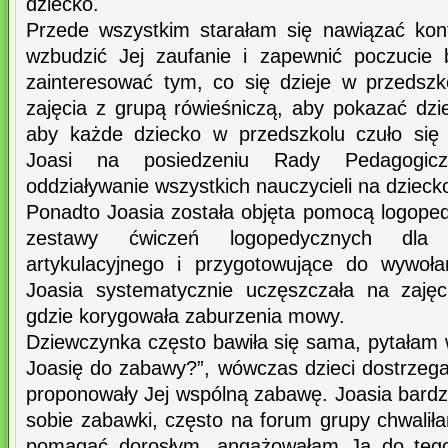
dziecko.
Przede wszystkim starałam się nawiązać kon
wzbudzić Jej zaufanie i zapewnić poczucie 
zainteresować tym, co się dzieje w przedsz
zajęcia z grupą rówieśniczą, aby pokazać dzi
aby każde dziecko w przedszkolu czuło się
Joasi na posiedzeniu Rady Pedagogiczn
oddziaływanie wszystkich nauczycieli na dzieck
Ponadto Joasia została objęta pomocą logoped
zestawy ćwiczeń logopedycznych dla 
artykulacyjnego i przygotowujące do wywoła
Joasia systematycznie uczęszczała na zajęci
gdzie korygowała zaburzenia mowy.
Dziewczynka często bawiła się sama, pytałam w
Joasię do zabawy?”, wówczas dzieci dostrzegał
proponowały Jej wspólną zabawę. Joasia bardz
sobie zabawki, często na forum grupy chwaliła
pomagać dorosłym, angażowałam Ją do teg