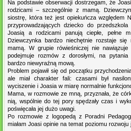
Na podstawie obserwacji dostrzegam, że Joasi
rodzicami – szczególnie z mamą. Dziewcz
siostrę, która też jest opiekuńcza względem 
przyprowadzających dziecko do przedszkola
Joasią a rodzicami panują ciepłe, pełne mi
Dziewczynka bardzo niechętnie rozstaje się 
mamą. W grupie rówieśniczej nie nawiązuje 
podejmuje rozmów z dorosłymi, na pytania
bardzo niewyraźną mową.
Problem pojawił się od początku przychodzeni
ale miał charakter fali: czasami był nasil
wyciszenie i Joasia w miarę normalnie funkcjon
Mama, w rozmowie ze mną, przyznała, że córk
nią, wspólnie do tej pory spędzały czas i wy
poświęcała jej dużo uwagi.
Po rozmowie z logopedą z Poradni Pedagogi
miałam Joasi opinie na temat poziomu rozwoju 