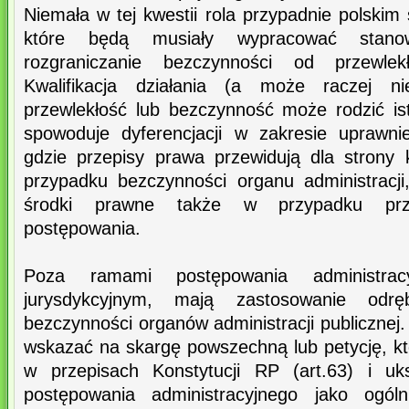
Niemała w tej kwestii rola przypadnie polski
które będą musiały wypracować stano
rozgraniczanie bezczynności od przewlek
Kwalifikacja działania (a może raczej ni
przewlekłość lub bezczynność może rodzić is
spowoduje dyferencjacji w zakresie uprawn
gdzie przepisy prawa przewidują dla strony
przypadku bezczynności organu administracji
środki prawne także w przypadku prze
postępowania.
Poza ramami postępowania administrac
jurysdykcyjnym, mają zastosowanie odrę
bezczynności organów administracji publicznej
wskazać na skargę powszechną lub petycję, k
w przepisach Konstytucji RP (art.63) i uk
postępowania administracyjnego jako ogóln