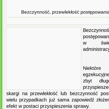
Bezczynność, przewlekłość postępowania
Bezczynn
postępowani
w świ
administrac
Niektór
egzekucyj
zbyt dłu
przyspiesz
skargi na przewlekłość lub bezczynność po
wielu przypadkach już sama zapowiedź złożeni
efekt w postaci przyspieszenia sprawy.