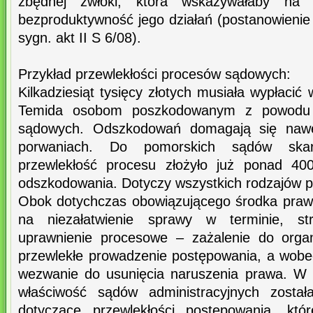
zbędnej zwłoki, która wskazywałaby na
bezproduktywność jego działań (postanowienie 
sygn. akt II S 6/08).
Przykład przewlekłości procesów sądowych:
Kilkadziesiąt tysięcy złotych musiała wypłacić
Temida osobom poszkodowanym z powodu p
sądowych. Odszkodowań domagają się nawe
porwaniach. Do pomorskich sądów skar
przewlekłość procesu złożyło już ponad 40
odszkodowania. Dotyczy wszystkich rodzajów 
Obok dotychczas obowiązującego środka praw
na niezałatwienie sprawy w terminie, st
uprawnienie procesowe – zażalenie do orga
przewlekłe prowadzenie postępowania, a wobe
wezwanie do usunięcia naruszenia prawa. W 
właściwość sądów administracyjnych zosta
dotyczące przewlekłości postępowania, któ