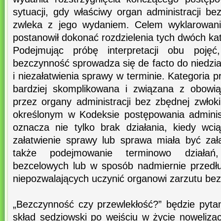
sytuacji, gdy właściwy organ administracji b
zwleka z jego wydaniem. Celem wyklarowani
postanowił dokonać rozdzielenia tych dwóch kat
Podejmując próbę interpretacji obu poję
bezczynność sprowadza się de facto do niedział
i niezałatwienia sprawy w terminie. Kategoria p
bardziej skomplikowana i związana z obowią
przez organy administracji bez zbędnej zwłoki
określonym w Kodeksie postępowania adminis
oznacza nie tylko brak działania, kiedy wci
załatwienie sprawy lub sprawa miała być zała
także podejmowanie terminowo działań,
bezcelowych lub w sposób nadmiernie przedł
niepozwalających uczynić organowi zarzutu bez
„Bezczynność czy przewlekłość?” będzie pyta
skład sędziowski po wejściu w życie noweliza