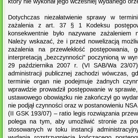
który nie wykonał jego wcześniej wydanego orz
Dotychczas niezałatwienie sprawy w termin
zażalenia z art. 37 § 1 Kodeksu postępowa
konsekwentnie było nazywane zażaleniem 
Należy wskazać, że i przed nowelizacją możli
zażalenia na przewlekłość postępowania, 
interpretacją „bezczynności” poczynioną w 
29 października 2007 r. (VI SAB/Wa 23/07
administracji publicznej zachodzi wówczas, 
terminie organ nie podejmuje żadnych czyn
wprawdzie prowadził postępowanie w sprawie,
ustawowego obowiązku nie zakończył go wyda
nie podjął czynności oraz w postanowieniu NSA 
(II GSK 193/07) – ratio legis rozwiązania przew
polega na tym, aby umożliwić stronie za p
stosowanych w toku instancji administracyj
wydania rozstrzygnięcia kończącego postępo