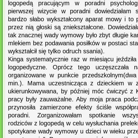
logopedą pracującym w poradni psychologi
pierwszej wizycie w poradni dowiedziałam 
bardzo słabo wykształcony aparat mowy i to
przez nią głoski są zniekształcone. Dowiedzia
tak znacznej wady wymowy było zbyt długie ka
mlekiem bez podawania posiłków w postaci stał
wykształcił się tylko odruch ssania).
Kinga systematycznie raz w miesiącu jeździła
logopedyczne. Oprócz tego uczęszczała n
organizowane w punkcie przedszkolnym(dwa
min.). Mama uczestnicząca z dzieckiem w z
ukierunkowywana, by później móc ćwiczyć z 
pracy były zauważalne. Aby moja praca podc
przynosiła zamierzone efekty ściśle współ
poradni. Zorganizowałam spotkanie wszys
rodziców z logopedą w celu wysłuchania prelekc
spotykane wady wymowy u dzieci w wieku prz