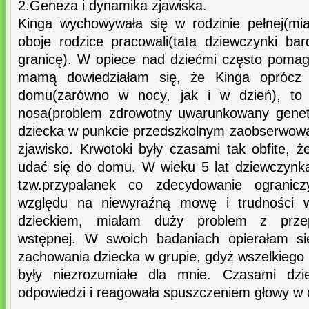
2.Geneza i dynamika zjawiska.
Kinga wychowywała się w rodzinie pełnej(miał
oboje rodzice pracowali(tata dziewczynki ba
granicę). W opiece nad dziećmi często poma
mamą dowiedziałam się, że Kinga oprócz
domu(zarówno w nocy, jak i w dzień), to
nosa(problem zdrowotny uwarunkowany genet
dziecka w punkcie przedszkolnym zaobserwowa
zjawisko. Krwotoki były czasami tak obfite, 
udać się do domu. W wieku 5 lat dziewczynka
tzw.przypalanek co zdecydowanie ogranicz
względu na niewyraźną mowę i trudności 
dzieckiem, miałam duży problem z prze
wstępnej. W swoich badaniach opierałam si
zachowania dziecka w grupie, gdyż wszelkiego
były niezrozumiałe dla mnie. Czasami dzi
odpowiedzi i reagowała spuszczeniem głowy w 