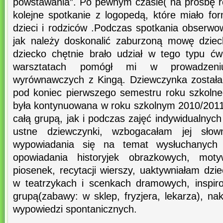
powstawania”. Po pewnym czasie( na prośbę 
kolejne spotkanie z logopedą, które miało fo
dzieci i rodziców .Podczas spotkania obserw
jak należy doskonalić zaburzoną mowę dziec
dziecko chętnie brało udział w tego typu ćw
warsztatach pomógł mi w prowadzeniu
wyrównawczych z Kingą. Dziewczynka została
pod koniec pierwszego semestru roku szkoln
była kontynuowana w roku szkolnym 2010/2011
całą grupą, jak i podczas zajęć indywidualnyc
ustne dziewczynki, wzbogacałam jej słow
wypowiadania się na temat wysłuchanych 
opowiadania historyjek obrazkowych, mot
piosenek, recytacji wierszy, uaktywniałam dzie
w teatrzykach i scenkach dramowych, inspi
grupą(zabawy: w sklep, fryzjera, lekarza), n
wypowiedzi spontanicznych.