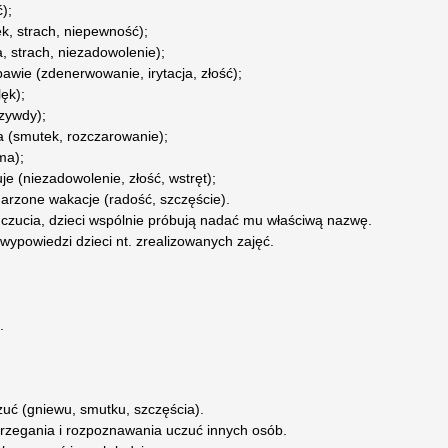
);
ęk, strach, niepewność);
a, strach, niezadowolenie);
awie (zdenerwowanie, irytacja, złość);
ęk);
rzywdy);
a (smutek, rozczarowanie);
ma);
uje (niezadowolenie, złość, wstręt);
arzone wakacje (radość, szczęście).
czucia, dzieci wspólnie próbują nadać mu właściwą nazwę.
ypowiedzi dzieci nt. zrealizowanych zajęć.
.
zuć (gniewu, smutku, szczęścia).
trzegania i rozpoznawania uczuć innych osób.