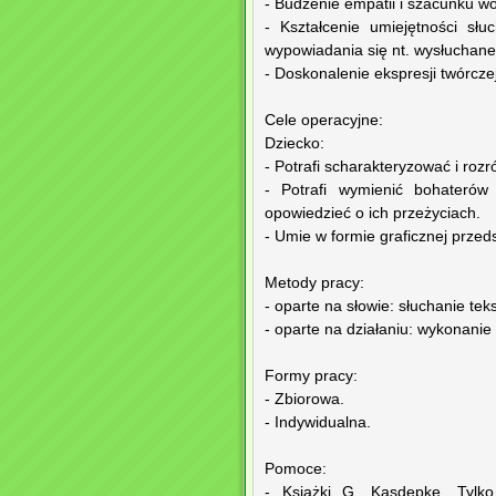
- Budzenie empatii i szacunku wo
- Kształcenie umiejętności sł
wypowiadania się nt. wysłuchane
- Doskonalenie ekspresji twórcze
Cele operacyjne:
Dziecko:
- Potrafi scharakteryzować i rozr
- Potrafi wymienić bohaterów
opowiedzieć o ich przeżyciach.
- Umie w formie graficznej przed
Metody pracy:
- oparte na słowie: słuchanie t
- oparte na działaniu: wykonanie 
Formy pracy:
- Zbiorowa.
- Indywidualna.
Pomoce:
- Książki G. Kasdepke „Tylko