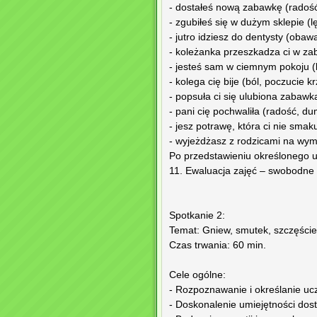
- dostałeś nową zabawkę (radość
- zgubiłeś się w dużym sklepie (l
- jutro idziesz do dentysty (obaw
- koleżanka przeszkadza ci w zab
- jesteś sam w ciemnym pokoju (l
- kolega cię bije (ból, poczucie k
- popsuła ci się ulubiona zabawk
- pani cię pochwaliła (radość, du
- jesz potrawę, która ci nie smak
- wyjeżdżasz z rodzicami na wym
Po przedstawieniu określonego u
11. Ewaluacja zajęć – swobodne w
Spotkanie 2:
Temat: Gniew, smutek, szczęście
Czas trwania: 60 min.
Cele ogólne:
- Rozpoznawanie i określanie uc
- Doskonalenie umiejętności dos