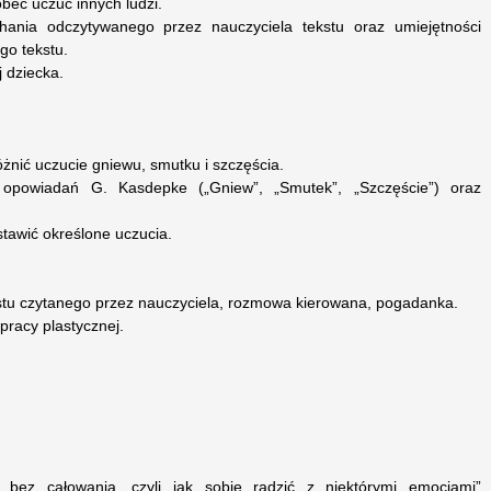
bec uczuć innych ludzi.
uchania odczytywanego przez nauczyciela tekstu oraz umiejętności
go tekstu.
j dziecka.
óżnić uczucie gniewu, smutku i szczęścia.
 opowiadań G. Kasdepke („Gniew”, „Smutek”, „Szczęście”) oraz
stawić określone uczucia.
ekstu czytanego przez nauczyciela, rozmowa kierowana, pogadanka.
pracy plastycznej.
 bez całowania, czyli jak sobie radzić z niektórymi emocjami”