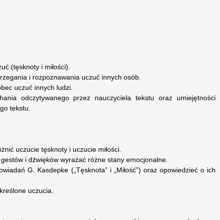
ć (tęsknoty i miłości).
trzegania i rozpoznawania uczuć innych osób.
bec uczuć innych ludzi.
uchania odczytywanego przez nauczyciela tekstu oraz umiejętności
go tekstu.
óżnić uczucie tęsknoty i uczucie miłości.
gestów i dźwięków wyrażać różne stany emocjonalne.
owiadań G. Kasdepke („Tęsknota” i „Miłość”) oraz opowiedzieć o ich
kreślone uczucia.