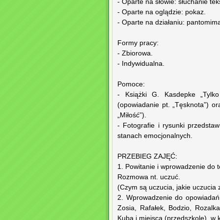
- Oparte na słowie: słuchanie t
- Oparte na oglądzie: pokaz.
- Oparte na działaniu: pantomim
Formy pracy:
- Zbiorowa.
- Indywidualna.
Pomoce:
- Książki G. Kasdepke „Tylko
(opowiadanie pt. „Tęsknota”) ora
„Miłość”).
- Fotografie i rysunki przedsta
stanach emocjonalnych.
PRZEBIEG ZAJĘĆ:
1. Powitanie i wprowadzenie do 
Rozmowa nt. uczuć.
(Czym są uczucia, jakie uczucia
2. Wprowadzenie do opowiadań 
Zosia, Rafałek, Bodzio, Rozalka
Kuba i miejsca (przedszkole), w 