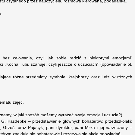
ekstu czytanego przez nauczyciela, rozmowa kierowana, pogadanka.
a.
 bez całowania, czyli jak sobie radzić z niektórymi emocjami”
z „Kocha, lubi, szanuje, czyli jeszcze o uczuciach” (opowiadanie pt.
wiające różne przedmioty, symbole, krajobrazy, oraz ludzi w różnych
tematu zajęć.
 znamy, w jaki sposób możemy wyrażać swoje emocje i uczucia?)
G. Kasdepke – przedstawienie głównych bohaterów: przedszkolaki:
, Grześ, oraz Pajacyk, pani dyrektor, pani Miłka i jej narzeczony –
którym znajdują się bohaterowie i rozgrywa się akcja opowiadań.