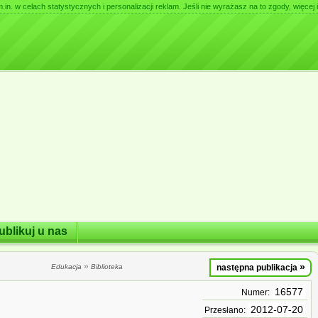
. w celach statystycznych i personalizacji reklam. Jeśli nie wyrażasz na to zgody, więcej i
ublikuj u nas
»
»
Edukacja
Biblioteka
następna publikacja
16577
Numer:
2012-07-20
Przesłano: