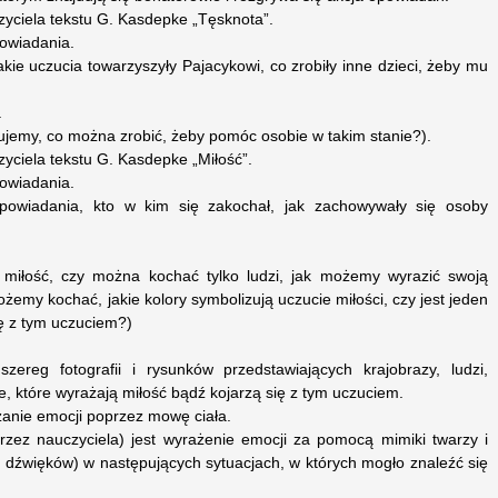
zyciela tekstu G. Kasdepke „Tęsknota”.
powiadania.
kie uczucia towarzyszyły Pajacykowi, co zrobiły inne dzieci, żeby mu
.
zujemy, co można zrobić, żeby pomóc osobie w takim stanie?).
yciela tekstu G. Kasdepke „Miłość”.
powiadania.
powiadania, kto w kim się zakochał, jak zachowywały się osoby
miłość, czy można kochać tylko ludzi, jak możemy wyrazić swoją
ożemy kochać, jakie kolory symbolizują uczucie miłości, czy jest jeden
się z tym uczuciem?)
zereg fotografii i rysunków przedstawiających krajobrazy, ludzi,
te, które wyrażają miłość bądź kojarzą się z tym uczuciem.
anie emocji poprzez mowę ciała.
zez nauczyciela) jest wyrażenie emocji za pomocą mimiki twarzy i
e dźwięków) w następujących sytuacjach, w których mogło znaleźć się