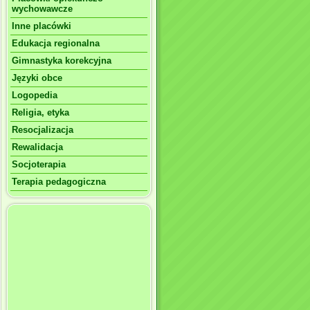
wychowawcze
Inne placówki
Edukacja regionalna
Gimnastyka korekcyjna
Języki obce
Logopedia
Religia, etyka
Resocjalizacja
Rewalidacja
Socjoterapia
Terapia pedagogiczna