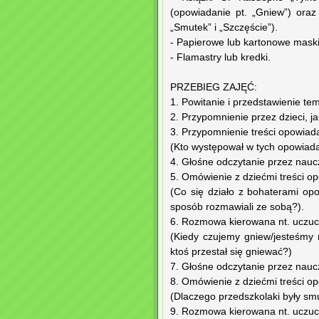
(opowiadanie pt. „Gniew”) oraz 
„Smutek” i „Szczęście”).
- Papierowe lub kartonowe maski
- Flamastry lub kredki.
PRZEBIEG ZAJĘĆ:
1. Powitanie i przedstawienie tem
2. Przypomnienie przez dzieci, ja
3. Przypomnienie treści opowiad
(Kto występował w tych opowiada
4. Głośne odczytanie przez nauc
5. Omówienie z dziećmi treści o
(Co się działo z bohaterami opo
sposób rozmawiali ze sobą?).
6. Rozmowa kierowana nt. uczuc
(Kiedy czujemy gniew/jesteśmy 
ktoś przestał się gniewać?)
7. Głośne odczytanie przez nauc
8. Omówienie z dziećmi treści o
(Dlaczego przedszkolaki były sm
9. Rozmowa kierowana nt. uczuc