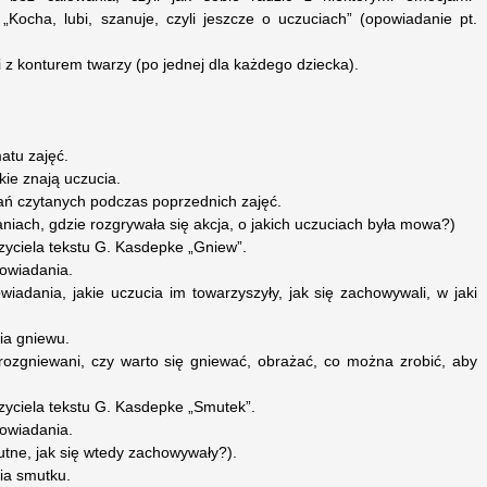
„Kocha, lubi, szanuje, czyli jeszcze o uczuciach” (opowiadanie pt.
 z konturem twarzy (po jednej dla każdego dziecka).
atu zajęć.
kie znają uczucia.
ań czytanych podczas poprzednich zajęć.
niach, gdzie rozgrywała się akcja, o jakich uczuciach była mowa?)
zyciela tekstu G. Kasdepke „Gniew”.
powiadania.
wiadania, jakie uczucia im towarzyszyły, jak się zachowywali, w jaki
ia gniewu.
rozgniewani, czy warto się gniewać, obrażać, co można zrobić, aby
zyciela tekstu G. Kasdepke „Smutek”.
powiadania.
utne, jak się wtedy zachowywały?).
ia smutku.