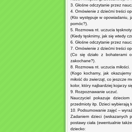
3. Głośne odczytanie przez nauc
4. Omówienie z dziećmi treści o
(Kto występuje w opowiadaniu, ja
pomóc?).
5. Rozmowa nt. uczucia tęsknoty
(Kiedy tęsknimy, jak się wtedy c
6. Głośne odczytanie przez naucz
7. Omówienie z dziećmi treści o
(Co się działo z bohaterami o
zakochane?).
8. Rozmowa nt. uczucia miłości.
(Kogo kochamy, jak okazujemy 
miłość do zwierząt, co jeszcze m
kolor, który najbardziej kojarzy 
9. Rozpoznawanie uczuć.
Nauczyciel pokazuje dzieciom s
przedmioty itp. Dzieci wybierają 
10. Podsumowanie zajęć – wyraż
Zadaniem dzieci (wskazanych pr
postawy ciała (ewentualnie takż
dziecko: