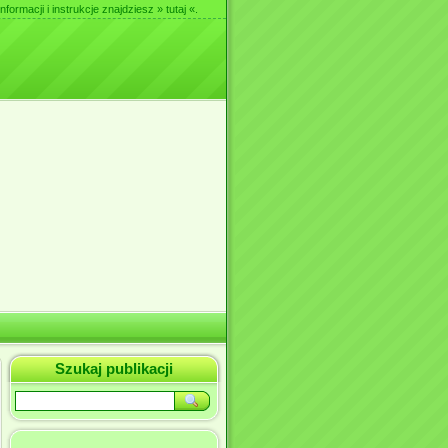
nformacji i instrukcje znajdziesz
» tutaj «
.
Szukaj publikacji