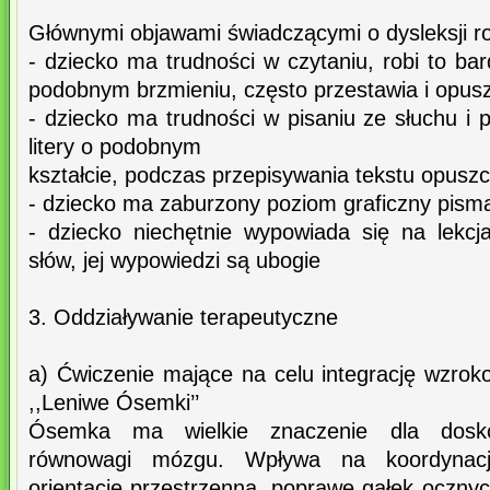
Głównymi objawami świadczącymi o dysleksji r
- dziecko ma trudności w czytaniu, robi to ba
podobnym brzmieniu, często przestawia i opuszc
- dziecko ma trudności w pisaniu ze słuchu i p
litery o podobnym
kształcie, podczas przepisywania tekstu opuszcz
- dziecko ma zaburzony poziom graficzny pism
- dziecko niechętnie wypowiada się na lekc
słów, jej wypowiedzi są ubogie
3. Oddziaływanie terapeutyczne
a) Ćwiczenie mające na celu integrację wzro
,,Leniwe Ósemki’’
Ósemka ma wielkie znaczenie dla dosko
równowagi mózgu. Wpływa na koordynacj
orientację przestrzenną, poprawę gałek ocznyc