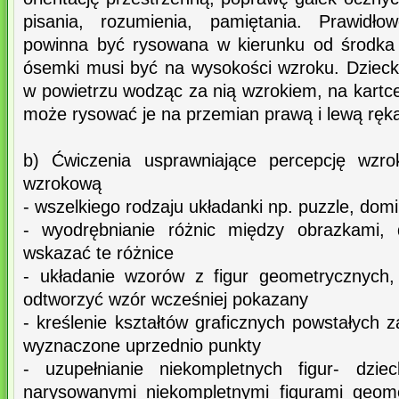
pisania, rozumienia, pamiętania. Prawid
powinna być rysowana w kierunku od środka
ósemki musi być na wysokości wzroku. Dzie
w powietrzu wodząc za nią wzrokiem, na kartce 
może rysować je na przemian prawą i lewą ręk
b) Ćwiczenia usprawniające percepcję wzro
wzrokową
- wszelkiego rodzaju układanki np. puzzle, dom
- wyodrębnianie różnic między obrazkami,
wskazać te różnice
- układanie wzorów z figur geometrycznych
odtworzyć wzór wcześniej pokazany
- kreślenie kształtów graficznych powstałych 
wyznaczone uprzednio punkty
- uzupełnianie niekompletnych figur- dzie
narysowanymi niekompletnymi figurami geome